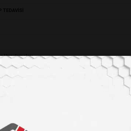
P TEDAVİSİ
ya Uygulamaları
UNUR?
ıdgley
öportajı!