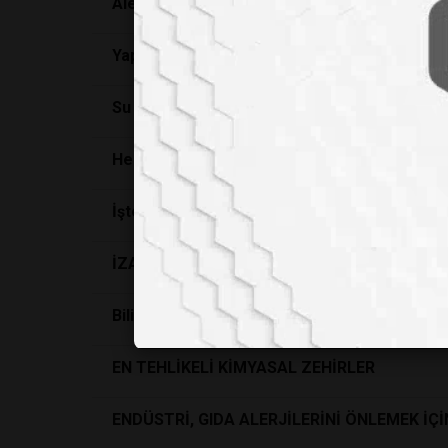
Alerji yapmayan kedi var mıdır?
Yapay zekanın verdiği yanıtlara çok şaşıraca
Su hayattır!
Herhangi bir bağımlılıktan nasıl kurtulunur?
İşte organiğin 5N1K’sı!
İZAYDAŞ, SIFIR ATIK BELGESİ’Nİ ALDI
Bilim insanları su altında görünmezliği sağla
EN TEHLİKELİ KİMYASAL ZEHİRLER
ENDÜSTRİ, GIDA ALERJİLERİNİ ÖNLEMEK İÇ