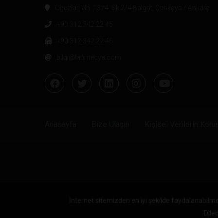
Oğuzlar Mh. 1374. Sk 2/4 Balgat, Çankaya / Ankara
+90 312 342 22 45
+90 312 342 22 46
bilgi@labmedya.com
Anasayfa
Bize Ulaşın
Kişisel Verilerin Kor
İnternet sitemizden en iyi şekilde faydalanabilme
Diled