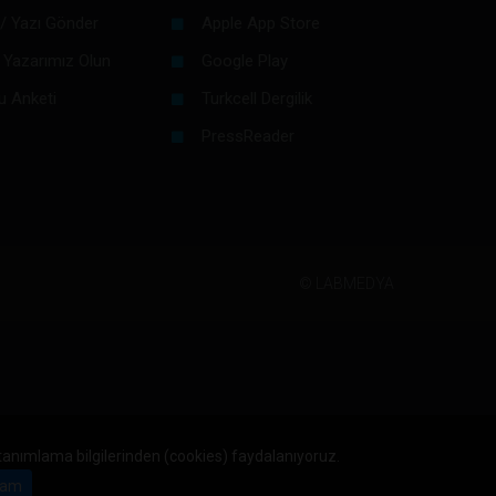
/ Yazı Gönder
Apple App Store
 Yazarımız Olun
Google Play
u Anketi
Turkcell Dergilik
PressReader
©
LABMEDYA
 tanımlama bilgilerinden (cookies) faydalanıyoruz.
am