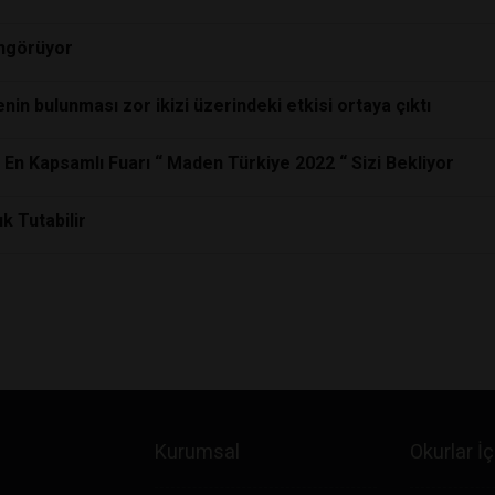
Öngörüyor
in bulunması zor ikizi üzerindeki etkisi ortaya çıktı
n Kapsamlı Fuarı “ Maden Türkiye 2022 “ Sizi Bekliyor
ık Tutabilir
Kurumsal
Okurlar İç