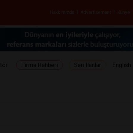
ar ve Sağlık Gazetes
Hakkımızda
|
Advertisement
|
Künye
tör
Firma Rehberi
Seri İlanlar
English 