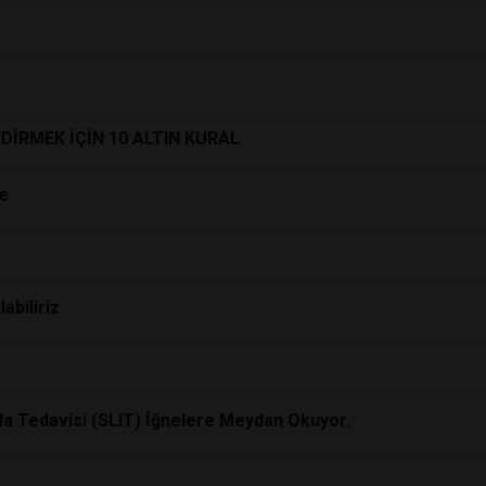
DİRMEK İÇİN 10 ALTIN KURAL
e
abiliriz
la Tedavisi (SLIT) İğnelere Meydan Okuyor.