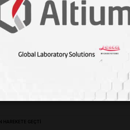
ksınız
yan "görünmezlik pelerini"ni tasarladı
İN HAREKETE GEÇTİ