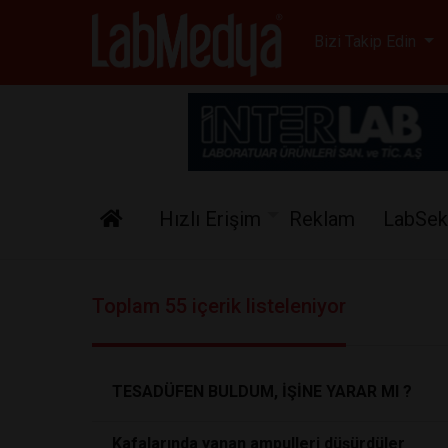
Labmedya - Laboratuv
Bizi Takip Edin
Hızlı Erişim
Reklam
LabSek
Toplam 55 içerik listeleniyor
TESADÜFEN BULDUM, İŞİNE YARAR MI ?
Kafalarında yanan ampulleri düşürdüler