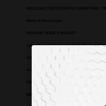
HELICOBACTER PYLORI VE FONKSİYONEL TI
Made In Kanserojen
İNSAN NE YERSE O MUDUR?
Laboratuvarlarda Sürdürülebilirlik: Yeşil Kim
GÜNEŞ KORUYUCU KREM ETİKETİ NASIL OK
Asbest Kanserojendir!
Dünyaya en çok zarar veren adam Thomas M
Nikola Tesla’nın 116 Yıl Sonra Ortaya Çıkan R