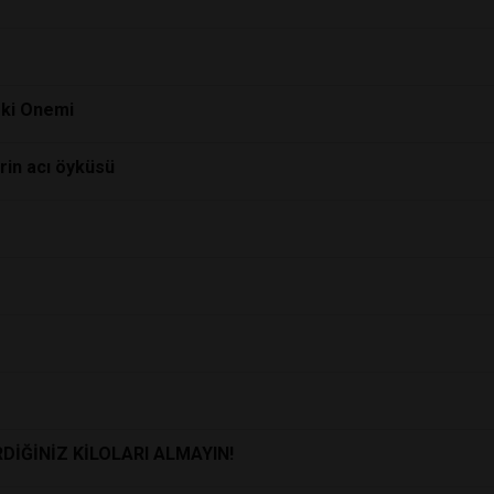
eki Onemi
in acı öyküsü
DİĞİNİZ KİLOLARI ALMAYIN!