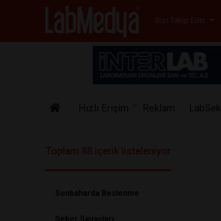
Labmedya - Laboratuv
Bizi Takip Edin
Hızlı Erişim
Reklam
LabSek
Toplam 88 içerik listeleniyor
Sonbaharda Beslenme
Şeker Savaşları