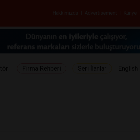
ar ve Sağlık Gazetes
Hakkımızda
|
Advertisement
|
Künye
tör
Firma Rehberi
Seri İlanlar
English 