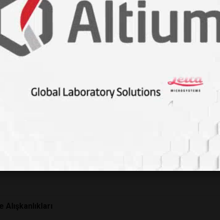
meler
zak durun!
 Alışkanlıkları