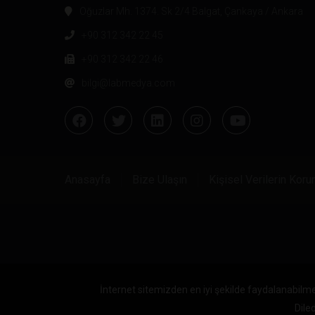
Oğuzlar Mh. 1374. Sk 2/4 Balgat, Çankaya / Ankara
+90 312 342 22 45
+90 312 342 22 46
bilgi@labmedya.com
Anasayfa
Bize Ulaşın
Kişisel Verilerin Kor
İnternet sitemizden en iyi şekilde faydalanabilme
Diled