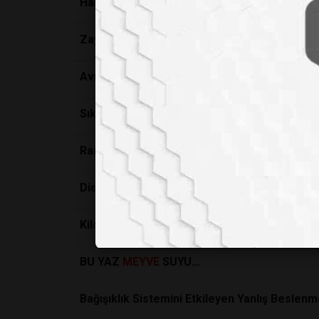
Hangi Besinler Ödem Atmaya İyi Gelir?
Zayıflama Ürünlerinde Yeni Trendler
Avrupa’nın şarap üzümleri Batı Asya’dan gel
Sıkıntılı, stresli ve öfkeliyseniz yemekten u
Ramazan bayramında beslenme önerileri
Dioksin Mi?
Kilo Vermenize Yardımcı Olacak Besinler
BU YAZ
MEYVE
SUYU…
Bağışıklık Sistemini Etkileyen Yanlış Beslenme