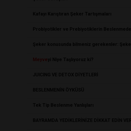
Kafayı Karıştıran Şeker Tartışmaları
Probiyotikler ve Prebiyotiklerin Beslenmed
Şeker konusunda bilmeniz gerekenler: Şeker
Meyve
yi Niye Taşlıyoruz ki?
JUICING VE DETOX DİYETLERİ
BESLENMENİN ÖYKÜSÜ
Tek Tip Beslenme Yanlışları
BAYRAMDA YEDİKLERİNİZE DİKKAT EDİN VER