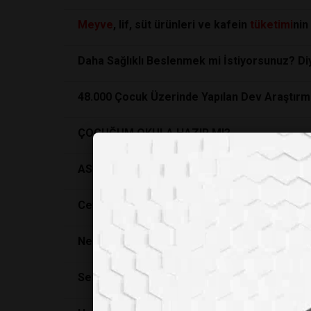
Meyve
, lif, süt ürünleri ve kafein
tüketimi
nin 
Daha Sağlıklı Beslenmek mi İstiyorsunuz? Di
48.000 Çocuk Üzerinde Yapılan Dev Araştırma
ÇOCUĞUM OKULA HAZIR MI?
ASPARTAM VE YAN ETKİ GERÇEKLERİ
Ceviz
Tüketimi
Kanser İlerlemesini Yavaşlata
Ne yediğimizi bilmiyoruz!...
Serbest Radikaller Ve Yaşlanma