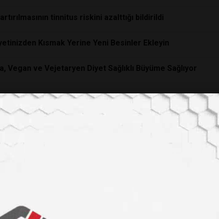
artırılmasının tinnitus riskini azalttığı bildirildi
yetinizden Kısmak Yerine Yeni Besinler Ekleyin
, Vegan ve Vejetaryen Diyet Sağlıklı Büyüme Sağlıyor
bilir