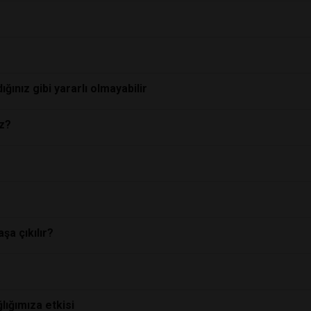
ığınız gibi yararlı olmayabilir
z?
şa çıkılır?
ğlığımıza etkisi