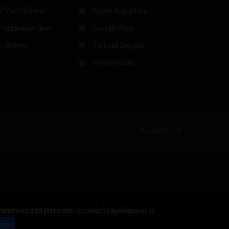
/ Yazı Gönder
Apple App Store
 Yazarımız Olun
Google Play
u Anketi
Turkcell Dergilik
PressReader
©
LABMEDYA
 tanımlama bilgilerinden (cookies) faydalanıyoruz.
am