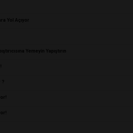
ra Yol Açıyor
ıştırıcısına Yemeyin Yapıştırın
!
 ?
or!
or!