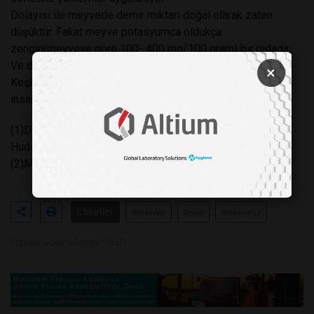
Dolayısı ile meyvede demir miktarı doğal olarak zaten
düşüktür. Fakat meyve potasyumca oldukça
zengin(meyveye göre 100- 400 mg/100 gram) bir gıdadır.
Ve değişimi potasyum üzerinden tartışmak daha doğrudur.
×
Keşke herkes verilere dayansa, kanıta dayalı konuşsa ve
insanlar yanıltılmasa…
(1)Daniel,G. 1969. Food in antiquity. Thames and
Hudson.London
(2)Mayer,A. 1997. British Food Journal, 99(6),201-207.
Etiketler
#meyveyi
#niye
#taşlıyoruz
Toplam Görüntülenme 18601