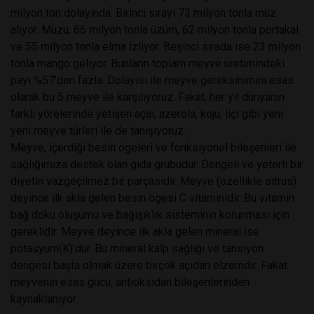
milyon ton dolayında. Birinci sırayı 73 milyon tonla muz
alıyor. Muzu; 66 milyon tonla üzüm, 62 milyon tonla portakal
ve 55 milyon tonla elma izliyor. Beşinci sırada ise 23 milyon
tonla mango geliyor. Bunların toplam meyve üretimindeki
payı %57’den fazla. Dolayısı ile meyve gereksinimini esas
olarak bu 5 meyve ile karşılıyoruz. Fakat, her yıl dünyanın
farklı yörelerinde yetişen açai, azerola, koju, liçi gibi yeni
yeni meyve türleri ile de tanışıyoruz.
Meyve, içerdiği besin ögeleri ve fonksiyonel bileşenleri ile
sağlığımıza destek olan gıda grubudur. Dengeli ve yeterli bir
diyetin vazgeçilmez bir parçasıdır. Meyve (özellikle sitrus)
deyince ilk akla gelen besin ögesi C vitaminidir. Bu vitamin
bağ doku oluşumu ve bağışıklık sisteminin korunması için
gereklidir. Meyve deyince ilk akla gelen mineral ise
potasyum(K)’dur. Bu mineral kalp sağlığı ve tansiyon
dengesi başta olmak üzere birçok açıdan elzemdir. Fakat
meyvenin esas gücü, antioksidan bileşenlerinden
kaynaklanıyor.