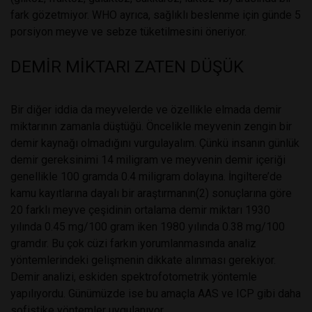
fark gözetmiyor. WHO ayrıca, sağlıklı beslenme için günde 5
porsiyon meyve ve sebze tüketilmesini öneriyor.
DEMİR MİKTARI ZATEN DÜŞÜK
Bir diğer iddia da meyvelerde ve özellikle elmada demir
miktarının zamanla düştüğü. Öncelikle meyvenin zengin bir
demir kaynağı olmadığını vurgulayalım. Çünkü insanın günlük
demir gereksinimi 14 miligram ve meyvenin demir içeriği
genellikle 100 gramda 0.4 miligram dolayına. İngiltere’de
kamu kayıtlarına dayalı bir araştırmanın(2) sonuçlarına göre
20 farklı meyve çeşidinin ortalama demir miktarı 1930
yılında 0.45 mg/100 gram iken 1980 yılında 0.38 mg/100
gramdır. Bu çok cüzi farkın yorumlanmasında analiz
yöntemlerindeki gelişmenin dikkate alınması gerekiyor.
Demir analizi, eskiden spektrofotometrik yöntemle
yapılıyordu. Günümüzde ise bu amaçla AAS ve ICP gibi daha
sofistike yöntemler uygulanıyor.