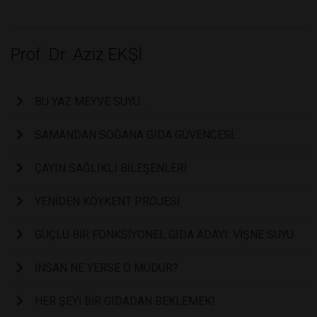
Prof. Dr. Aziz EKŞİ
BU YAZ MEYVE SUYU…
SAMANDAN SOĞANA GIDA GÜVENCESİ…
ÇAYIN SAĞLIKLI BİLEŞENLERİ
YENİDEN KÖYKENT PROJESİ
GÜÇLÜ BİR FONKSİYONEL GIDA ADAYI: VİŞNE SUYU
İNSAN NE YERSE O MUDUR?
HER ŞEYİ BİR GIDADAN BEKLEMEK!