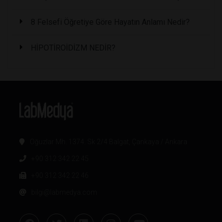
8 Felsefi Öğretiye Göre Hayatın Anlamı Nedir?
HİPOTİROİDİZM NEDİR?
Oğuzlar Mh. 1374. Sk 2/4 Balgat, Çankaya / Ankara
+90 312 342 22 45
+90 312 342 22 46
bilgi@labmedya.com