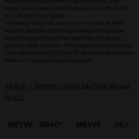
gücünü yansıtan ölçütlerden biri de kısaca ORAC diye
bilinen “oksijen radikali absorblama kapasitesi”dir. Birimi
ise; “mikromol TE/g” gıdadır.
Son yıllarda moda olan “süper meyve” kavramı da ORAC
değerine dayanıyor. Yabancı kaynaklara göre bu gruptaki
başlıca meyveler turna yemişi>>açai>mavi yemiş>altın
çilek>nar olarak sıralanıyor. Fakat vişne nedense unutulmuş!
ORAC değerine göre(75.2 µmol TE/g) vişnenin de klasmana
girmesi ve 3.sıraya yerleşmesi gerekiyor
TABLO 1.MEYVELERİN ANTİOKSİDAN
GÜCÜ
MEYVE
ORAC*
MEYVE
ORAC*