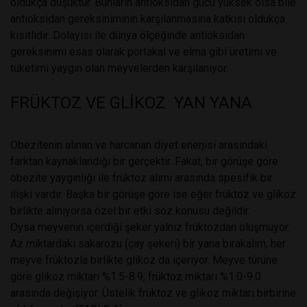
oldukça düşüktür. Bunların antioksidan gücü yüksek olsa bile
antioksidan gereksiniminin karşılanmasına katkısı oldukça
kısıtlıdır. Dolayısı ile dünya ölçeğinde antioksidan
gereksinimi esas olarak portakal ve elma gibi üretimi ve
tüketimi yaygın olan meyvelerden karşılanıyor.
FRÜKTOZ VE GLİKOZ YAN YANA
Obezitenin alınan ve harcanan diyet enerjisi arasındaki
farktan kaynaklandığı bir gerçektir. Fakat, bir görüşe göre
obezite yaygınlığı ile früktoz alımı arasında spesifik bir
ilişki vardır. Başka bir görüşe göre ise eğer früktoz ve glikoz
birlikte alınıyorsa özel bir etki söz konusu değildir.
Oysa meyvenin içerdiği şeker yalnız früktozdan oluşmuyor.
Az miktardaki sakarozu (çay şekeri) bir yana bırakalım, her
meyve früktozla birlikte glikoz da içeriyor. Meyve türüne
göre glikoz miktarı %1.5-8.9, früktoz miktarı %1.0-9.0
arasında değişiyor. Üstelik früktoz ve glikoz miktarı birbirine