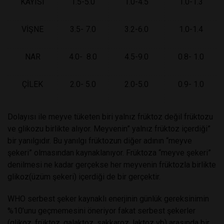
KAYISI
1.5-5.0
1.0-4.5
1.0-1.3
VİŞNE
3.5- 7.0
3.2-6.0
1.0-1.4
NAR
4.0- 8.0
4.5-9.0
0.8- 1.0
ÇİLEK
2.0- 5.0
2.0-5.0
0.9- 1.0
Dolayısı ile meyve tüketen biri yalnız früktoz değil früktozu
ve glikozu birlikte alıyor. Meyvenin” yalnız früktoz içerdiği”
bir yanılgıdır. Bu yanılgı früktozun diğer adının “meyve
şekeri” olmasından kaynaklanıyor. Früktoza “meyve şekeri”
denilmesi ne kadar gerçekse her meyvenin früktozla birlikte
glikoz(üzüm şekeri) içerdiği de bir gerçektir.
WHO serbest şeker kaynaklı enerjinin günlük gereksinimin
%10’unu geçmemesini öneriyor fakat serbest şekerler
(glikoz, früktoz, galaktoz, sakkaroz, laktoz vb) arasında bir