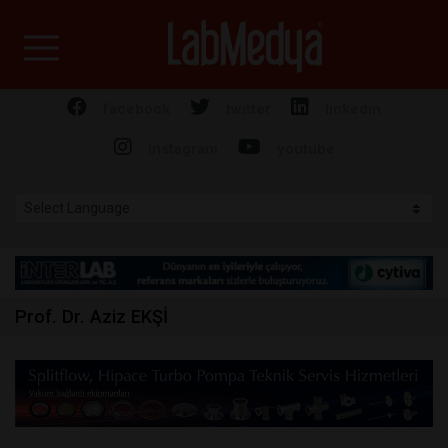
Labmedya - Laboratuv
facebook
twitter
linkedin
instagram
youtube
Prof. Dr. Aziz EKŞİ