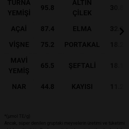
TURNA
ALTIN
95.8
30.8
YEMİŞİ
ÇİLEK
AÇAİ
87.4
ELMA
32.8
VİŞNE
75.2
PORTAKAL
18.2
MAVİ
65.5
ŞEFTALİ
18.1
YEMİŞ
NAR
44.8
KAYISI
11.2
*(µmol TE/g)
Ancak, süper denilen gruptaki meyvelerin üretimi ve tüketimi