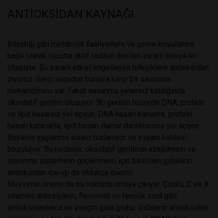
ANTİOKSİDAN KAYNAĞI
Bilindiği gibi metabolik faaliyetlere ve çevre koşullarına
bağlı olarak vücutta aktif radikal denilen zararlı bileşikler
oluşuyor. Bu zararlı etkiyi engelleyen bileşiklere antioksidan
diyoruz. Gerçi vücudun bunlara karşı bir savunma
mekanizması var. Fakat savunma yetersiz kaldığında
oksidatif gerilim oluşuyor. Bu gerilim hücrede DNA, protein
ve lipit hasarına yol açıyor. DNA hasarı kansere, protein
hasarı katarakta, lipit hasarı damar daralmasına yol açıyor.
Böylece yaşlanma süreci hızlanıyor ve yaşam kalitesi
bozuluyor. Bu nedenle, oksidatif gerilimin azaltılması ve
savunma sisteminin güçlenmesi için tüketilen gıdaların
antioksidan içeriği de oldukça önemli.
Meyvenin önemi de bu noktada ortaya çıkıyor. Çünkü; C ve A
vitamini, antosiyanin, flavonoid ve fenolik asid gibi
antioksidanlarca en zengin gıda grubu. Gıdaların antioksidan