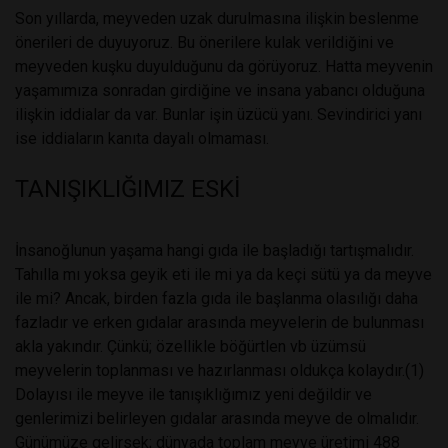
Son yıllarda, meyveden uzak durulmasına ilişkin beslenme
önerileri de duyuyoruz. Bu önerilere kulak verildiğini ve
meyveden kuşku duyulduğunu da görüyoruz. Hatta meyvenin
yaşamımıza sonradan girdiğine ve insana yabancı olduğuna
ilişkin iddialar da var. Bunlar işin üzücü yanı. Sevindirici yanı
ise iddiaların kanıta dayalı olmaması.
TANIŞIKLIĞIMIZ ESKİ
İnsanoğlunun yaşama hangi gıda ile başladığı tartışmalıdır.
Tahılla mı yoksa geyik eti ile mi ya da keçi sütü ya da meyve
ile mi? Ancak, birden fazla gıda ile başlanma olasılığı daha
fazladır ve erken gıdalar arasında meyvelerin de bulunması
akla yakındır. Çünkü; özellikle böğürtlen vb üzümsü
meyvelerin toplanması ve hazırlanması oldukça kolaydır.(1)
Dolayısı ile meyve ile tanışıklığımız yeni değildir ve
genlerimizi belirleyen gıdalar arasında meyve de olmalıdır.
Günümüze gelirsek; dünyada toplam meyve üretimi 488