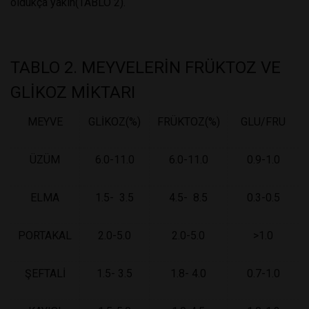
oldukça yakın(TABLO 2).
TABLO 2. MEYVELERİN FRÜKTOZ VE
GLİKOZ MİKTARI
MEYVE
GLİKOZ(%)
FRÜKTOZ(%)
GLU/FRU
ÜZÜM
6.0-11.0
6.0-11.0
0.9-1.0
ELMA
1.5- 3.5
4.5- 8.5
0.3-0.5
PORTAKAL
2.0-5.0
2.0-5.0
>1.0
ŞEFTALİ
1.5- 3.5
1.8- 4.0
0.7-1.0