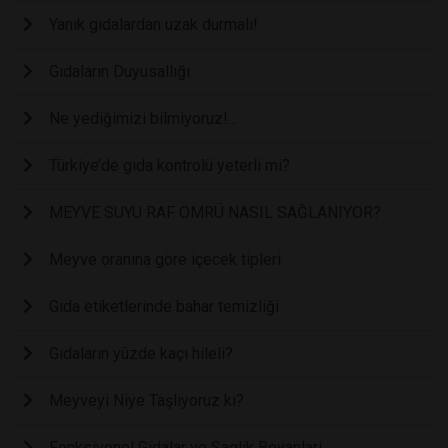
Yanık gıdalardan uzak durmalı!
Gıdaların Duyusallığı
Ne yediğimizi bilmiyoruz!...
Türkiye’de gıda kontrolü yeterli mi?
MEYVE SUYU RAF ÖMRÜ NASIL SAĞLANIYOR?
Meyve oranına göre içecek tipleri
Gıda etiketlerinde bahar temizliği
Gıdaların yüzde kaçı hileli?
Meyveyi Niye Taşlıyoruz ki?
Fonksiyonel Gidalar ve Saglik Beyanlari