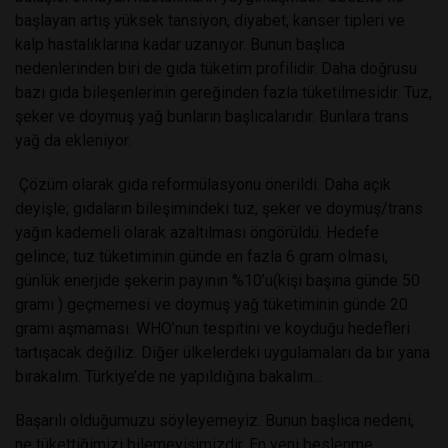
başlayan artış yüksek tansiyon, diyabet, kanser tipleri ve
kalp hastalıklarına kadar uzanıyor. Bunun başlıca
nedenlerinden biri de gıda tüketim profilidir. Daha doğrusu
bazı gıda bileşenlerinin gereğinden fazla tüketilmesidir. Tuz,
şeker ve doymuş yağ bunların başlıcalarıdır. Bunlara trans
yağ da ekleniyor.
Çözüm olarak gıda reformülasyonu önerildi. Daha açık
deyişle; gıdaların bileşimindeki tuz, şeker ve doymuş/trans
yağın kademeli olarak azaltılması öngörüldü. Hedefe
gelince; tuz tüketiminin günde en fazla 6 gram olması,
günlük enerjide şekerin payının %10’u(kişi başına günde 50
gramı ) geçmemesi ve doymuş yağ tüketiminin günde 20
gramı aşmaması. WHO’nun tespitini ve koyduğu hedefleri
tartışacak değiliz. Diğer ülkelerdeki uygulamaları da bir yana
bırakalım. Türkiye’de ne yapıldığına bakalım...
Başarılı olduğumuzu söyleyemeyiz. Bunun başlıca nedeni,
ne tükettiğimizi bilemeyişimizdir. En yeni beslenme