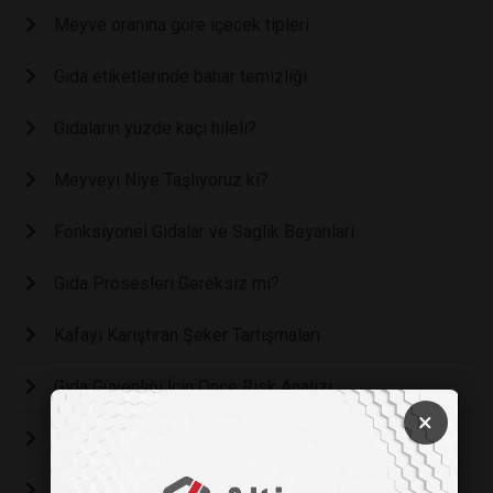
Meyve oranına göre içecek tipleri
Gıda etiketlerinde bahar temizliği
Gıdaların yüzde kaçı hileli?
Meyveyi Niye Taşlıyoruz ki?
Fonksiyonel Gidalar ve Saglik Beyanlari
Gıda Prosesleri Gereksiz mi?
Kafayı Karıştıran Şeker Tartışmaları
Gıda Güvenliği İçin Önce Risk Analizi
×
Gıda İçin Ambalaj Gereksiz Mi?
Gıda Gerçekliği