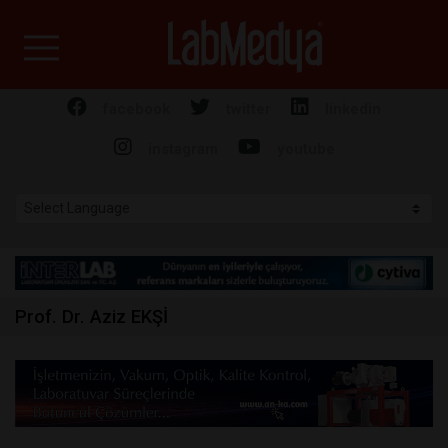
Labmedya - Laboratuv
facebook
twitter
linkedin
instagram
youtube
Prof. Dr. Aziz EKŞİ