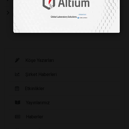
Gidaya bagimli miyiz?
Köşe Yazarları
Şirket Haberleri
Etkinlikler
Yayınlarımız
Haberler