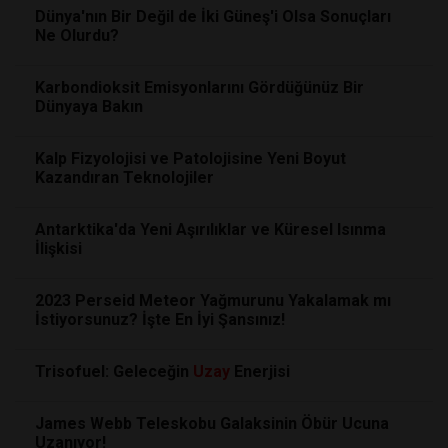
Dünya'nın Bir Değil de İki Güneş'i Olsa Sonuçları
Ne Olurdu?
Karbondioksit Emisyonlarını Gördüğünüz Bir
Dünyaya Bakın
Kalp Fizyolojisi ve Patolojisine Yeni Boyut
Kazandıran Teknolojiler
Antarktika'da Yeni Aşırılıklar ve Küresel Isınma
İlişkisi
2023 Perseid Meteor Yağmurunu Yakalamak mı
İstiyorsunuz? İşte En İyi Şansınız!
Trisofuel: Geleceğin
Uzay
Enerjisi
James Webb Teleskobu Galaksinin Öbür Ucuna
Uzanıyor!