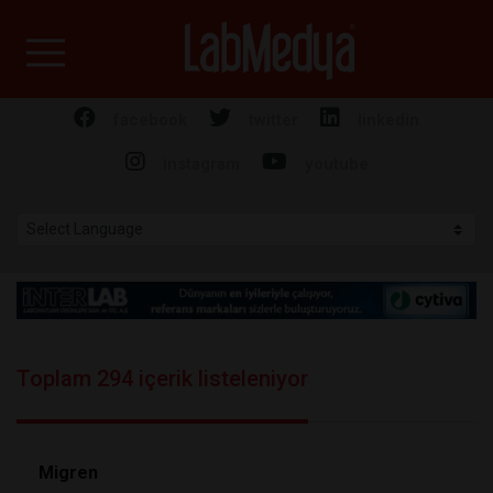
Labmedya - Laboratuv
facebook
twitter
linkedin
instagram
youtube
Toplam 294 içerik listeleniyor
Migren