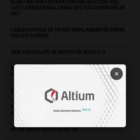
ELEKTRİK ÜRETEN BAKTERİLER GELECEKTEKİ
UZAY
ARAŞTIRMALARINA GÜÇ KAZANDIRABİLİR
Mİ?
LABORATUVAR VE İŞYERİ KİRALARININ BİLDİRİM
YOLUYLA FESHİ
GEN TEDAVİLERİ VE SENTETİK BİYOLOJİ
BİR EKSTREMOFİL PARÇALANMIŞ
×
KROMOZOMLARI NASIL ONARIR?
Kaybolan gök cisminin sırrı çözüldü!
Fizikte 178 yıllık bir imkânsızlık teorisi gerçek
oldu
Aralık ayında gökte şölen var