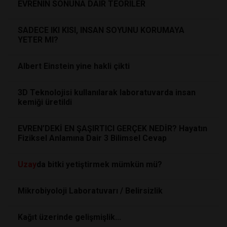
EVRENIN SONUNA DAIR TEORILER
SADECE IKI KISI, INSAN SOYUNU KORUMAYA
YETER MI?
Albert Einstein yine hakli çikti
3D Teknolojisi kullanılarak laboratuvarda insan
kemiği üretildi
EVREN’DEKİ EN ŞAŞIRTICI GERÇEK NEDİR? Hayatın
Fiziksel Anlamına Dair 3 Bilimsel Cevap
Uzay
da bitki yetiştirmek mümkün mü?
Mikrobiyoloji Laboratuvarı / Belirsizlik
Kağıt üzerinde gelişmişlik...