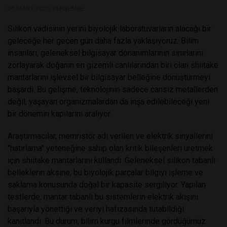
26 MART 2026, PERŞEMBE
Silikon vadisinin yerini biyolojik laboratuvarların alacağı bir
geleceğe her geçen gün daha fazla yaklaşıyoruz. Bilim
insanları, geleneksel bilgisayar donanımlarının sınırlarını
zorlayarak doğanın en gizemli canlılarından biri olan shiitake
mantarlarını işlevsel bir bilgisayar belleğine dönüştürmeyi
başardı. Bu gelişme, teknolojinin sadece cansız metallerden
değil, yaşayan organizmalardan da inşa edilebileceği yeni
bir dönemin kapılarını aralıyor.
Araştırmacılar, memristör adı verilen ve elektrik sinyallerini
"hatırlama" yeteneğine sahip olan kritik bileşenleri üretmek
için shiitake mantarlarını kullandı. Geleneksel silikon tabanlı
belleklerin aksine, bu biyolojik parçalar bilgiyi işleme ve
saklama konusunda doğal bir kapasite sergiliyor. Yapılan
testlerde, mantar tabanlı bu sistemlerin elektrik akışını
başarıyla yönettiği ve veriyi hafızasında tutabildiği
kanıtlandı. Bu durum, bilim kurgu filmlerinde gördüğümüz