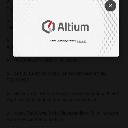
İnsan Beyin Hücreleri Doom Oynamayı Öğrendi:
×
Biyolojik Bilgisayarlarda Yeni Dönem
Uzmanlar Uyarıyor: Sürekli Çevrimiçi Yaşam Gençlerde
Hafıza, Dikkat ve Derin Düşünmeyi Zayıflatıyor
Bilim İnsanları Öğrenen Bir “YAPAY DİL” Geliştirdi: Tat
Alan ve Zamanla Daha İyi Tanıyan Bir Sistem
DOKTORUN YERİNİ Mİ ALACAK?
AKILLI LABORATUVARLAR DENEY MASASINA
TAŞINIYOR
Bilimde Yeni Dönem: Yapay Zeka Artık Sadece Analiz
Yapmıyor Artık Kendi Laboratuvarını Yönetiyor!
Yapay Zekâ Artık Virüs Oluşturabiliyor: Bilim İnsanları
Hem Heyecanlı Hem Endişeli