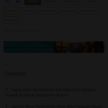
Etiketler
#teknoloji
#dünyasında
#mantar
#devrimi
#shiitake
#mantarları
#bilgisayar
#hafızasına
#dönüştü
Toplam Görüntülenme 525
Teknoloji
Yapay Zeka Tahminlerden Çok Daha Hızlı Gelişiyor:
İnsanlık Bu Büyük Dönüşüme Hazır mı
Agresif Beyin Tümörlerine Karşı: Altın Parçacıklı Burun