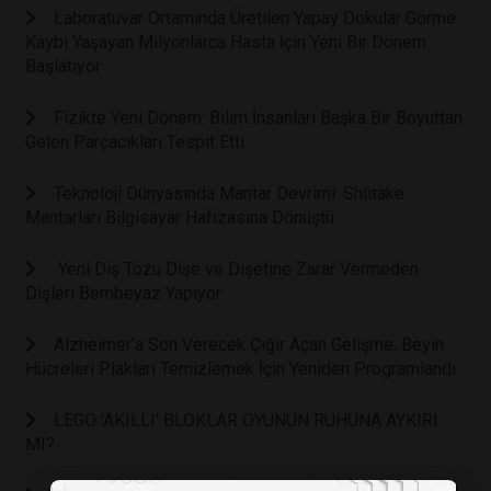
Laboratuvar Ortamında Üretilen Yapay Dokular Görme
Kaybı Yaşayan Milyonlarca Hasta İçin Yeni Bir Dönem
Başlatıyor
Fizikte Yeni Dönem: Bilim İnsanları Başka Bir Boyuttan
Gelen Parçacıkları Tespit Etti
Teknoloji Dünyasında Mantar Devrimi: Shiitake
Mantarları Bilgisayar Hafızasına Dönüştü
Yeni Diş Tozu Dişe ve Dişetine Zarar Vermeden
Dişleri Bembeyaz Yapıyor
Alzheimer’a Son Verecek Çığır Açan Gelişme: Beyin
Hücreleri Plakları Temizlemek İçin Yeniden Programlandı
LEGO 'AKILLI' BLOKLAR OYUNUN RUHUNA AYKIRI
MI?