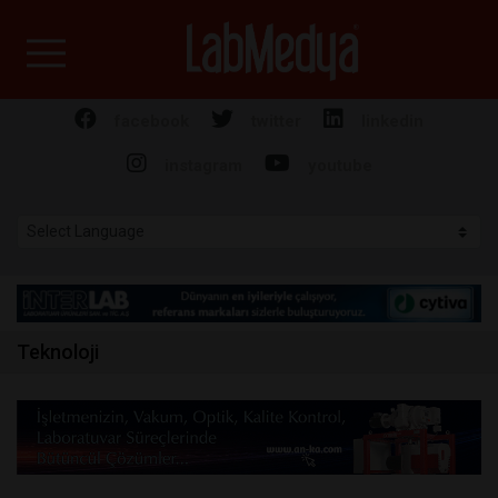
Labmedya - Laboratuv
facebook
twitter
linkedin
instagram
youtube
Teknoloji