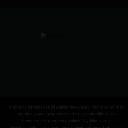
İnternet sitemizden en iyi şekilde faydalanabilmeniz ve internet
sitemize yapacağınız ziyaretleri kişiselleştirebilmek için
tanımlama bilgilerinden (cookies) faydalanıyoruz.
Dilediğiniz halde çerez ayarlarınızı değiştirebilirsiniz.
Daha fazla