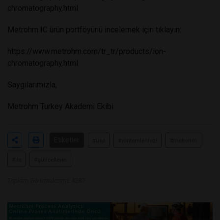
chromatography.html
Metrohm IC ürün portföyünü incelemek için tıklayın:
https://www.metrohm.com/tr_tr/products/ion-
chromatography.html
Saygılarımızla,
Metrohm Turkey Akademi Ekibi
Etiketler
#usp
#yöntemlerinizi
#metrohm
#ile
#güncelleyin
Toplam Görüntülenme 4287