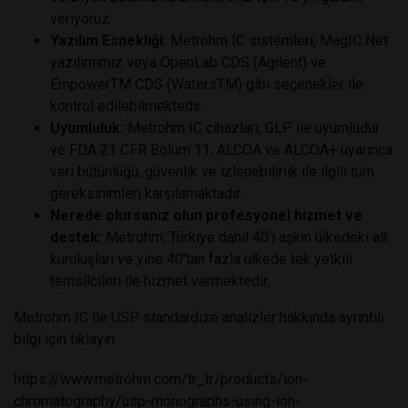
veriyoruz.
Yazılım Esnekliği:
Metrohm IC sistemleri, MagIC Net
yazılımımız veya OpenLab CDS (Agilent) ve
EmpowerTM CDS (WatersTM) gibi seçenekler ile
kontrol edilebilmektedir.
Uyumluluk:
Metrohm IC cihazları, GLP ile uyumludur
ve FDA 21 CFR Bölüm 11, ALCOA ve ALCOA+ uyarınca
veri bütünlüğü, güvenlik ve izlenebilirlik ile ilgili tüm
gereksinimleri karşılamaktadır.
Nerede olursanız olun profesyonel hizmet ve
destek:
Metrohm, Türkiye dahil 40'ı aşkın ülkedeki alt
kuruluşları ve yine 40'tan fazla ülkede tek yetkili
temsilcileri ile hizmet vermektedir.
Metrohm IC ile USP standardize analizler hakkında ayrıntılı
bilgi için tıklayın:
https://www.metrohm.com/tr_tr/products/ion-
chromatography/usp-monographs-using-ion-