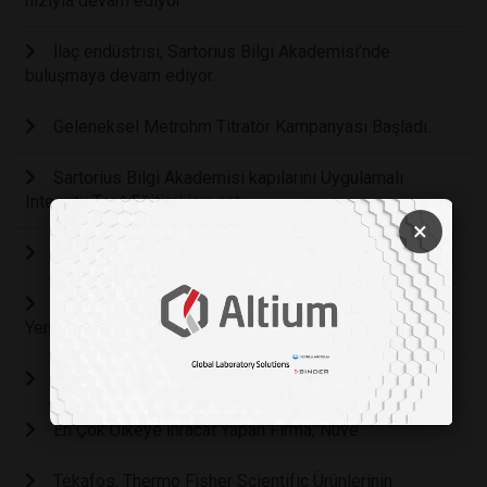
hızıyla devam ediyor
İlaç endüstrisi, Sartorius Bilgi Akademisi’nde
buluşmaya devam ediyor.
Geleneksel Metrohm Titratör Kampanyası Başladı.
Sartorius Bilgi Akademisi kapılarını Uygulamalı
Integrity Test Eğitimi için açtı.
×
OMNIS NIRS - Laboratuvarınızda İyi Titreşimler
Ant Teknik ve Thermo Fisher Scientific İş Birliğinde
Yeni Stratejik Ortaklık ve Yeni Ürün Portföyü
Drogsan İlaçları’ndan Otizm Farkındalığına “İlgi”
En Çok Ülkeye İhracat Yapan Firma; Nüve
Tekafos, Thermo Fisher Scientific Ürünlerinin