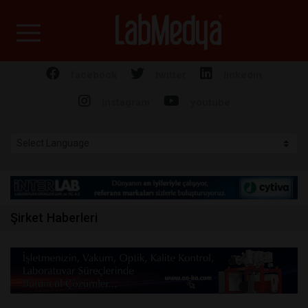
Labmedya - Laboratuv
facebook
twitter
linkedin
instagram
youtube
Şirket Haberleri