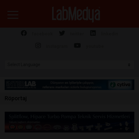
Labmedya - Laboratuv
facebook
twitter
linkedin
instagram
youtube
Röportaj