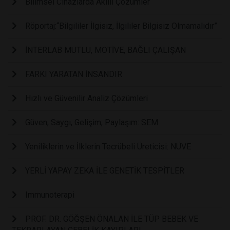
Bilimsel Cihazlarda Akıllı Çözümler
Röportaj:“Bilgililer İlgisiz, İlgililer Bilgisiz Olmamalıdır”
İNTERLAB MUTLU, MOTİVE, BAĞLI ÇALIŞAN
FARKI YARATAN İNSANDIR
Hızlı ve Güvenilir Analiz Çözümleri
Güven, Saygı, Gelişim, Paylaşım: SEM
Yeniliklerin ve İlklerin Tecrübeli Üreticisi: NÜVE
YERLİ YAPAY ZEKA İLE GENETİK TESPİTLER
Immunoterapi
PROF. DR. GÖĞŞEN ÖNALAN İLE TÜP BEBEK VE