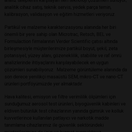
analiz taleplerini karşılayan ileri teknoloji çözümleri sunuyor;
analitik cihaz satış, teknik servis, yedek parça temin,
kalibrasyon, validasyon ve eğitim hizmetleri veriyoruz.
Partikül ve malzeme karakterizasyonu alanında her biri
önemli bir yere sahip olan Microtrac, Retsch, BEL ve
Formulaction firmalarının Verder Scientific çatısı altında
birleşmesiyle müşterilerimize partikül boyut, şekil, zeta
potansiyel, yüzey alanı, gözeneklilik, stabilite ve raf ömrü
analizlerinde ihtiyaçlarını karşılayabilecek en uygun
çözümleri sunabiliyoruz. Malzeme görüntüleme alanında da
son derece yenilikçi masaüstü SEM, mikro-CT ve nano-CT
ürünleri portföyümüzde yer almaktadır.
Hava kalitesi, emisyon ve filtre verimlilik ölçümleri için
sunduğumuz aerosol test ürünleri, biyogüvenlik kabinleri ve
eldiven bütünlük test cihazlarının yanında gümrük ve kolluk
kuvvetlerince kullanılan patlayıcı ve narkotik madde
tanımlama cihazlarımız ile güvenlik sektöründeki