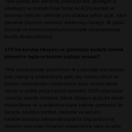
1996 yılında, aynı sektörde yıllarca birlikte çalıştığım iş
arkadaşım ve dostum Ömer Saraç ile ATS’yi kurduk ve
tamamen farklı bir sektörde yeni ufuklara yelken açtık. Yakın
zamanda otuzuncu senemizi doldurmuş olacağız. İlk günkü
heyecan ve motivasyonumuzu koruyarak çalışmalarımıza
keyifle devam ediyoruz.
ATS’nin kuruluş hikayesi ve günümüze kadarki önemli
kilometre taşlarını bizimle paylaşır mısınız?
1996 yılında kurulan şirketimizin ilk yıllarındaki ana faaliyet
kolu, yaptığı iş ortaklıklarıyla; gıda, ilaç, maden, kimya ve
benzeri sektörlerdeki müşterilerine satış sonrası teknik
servis ve yedek parça hizmeti sunmaktı. 2009 yılına kadar
süren bu süreçte firmamız, teknik altyapısı güçlü bir ekiple
müşterilerine ve iş ortaklarına büyük katkılar sunmuştur. Bu
süreçte, özellikle partikül, malzeme ve aerosol
karakterizasyonu alanlarında büyük bir bilgi birikimi ve
deneyim elde eden firmamız; müşterilerine satış ve satış