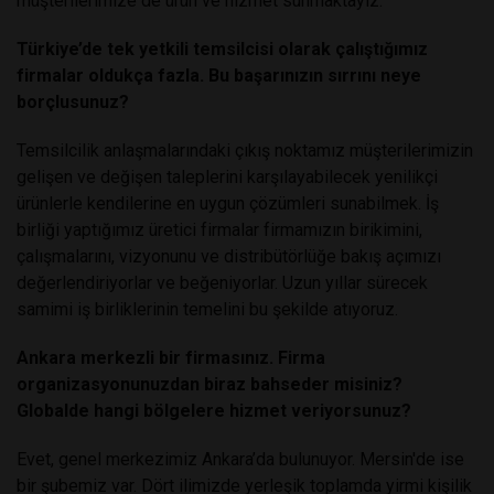
müşterilerimize de ürün ve hizmet sunmaktayız.
Türkiye’de tek yetkili temsilcisi olarak çalıştığımız
firmalar oldukça fazla. Bu başarınızın sırrını neye
borçlusunuz?
Temsilcilik anlaşmalarındaki çıkış noktamız müşterilerimizin
gelişen ve değişen taleplerini karşılayabilecek yenilikçi
ürünlerle kendilerine en uygun çözümleri sunabilmek. İş
birliği yaptığımız üretici firmalar firmamızın birikimini,
çalışmalarını, vizyonunu ve distribütörlüğe bakış açımızı
değerlendiriyorlar ve beğeniyorlar. Uzun yıllar sürecek
samimi iş birliklerinin temelini bu şekilde atıyoruz.
Ankara merkezli bir firmasınız. Firma
organizasyonunuzdan biraz bahseder misiniz?
Globalde hangi bölgelere hizmet veriyorsunuz?
Evet, genel merkezimiz Ankara’da bulunuyor. Mersin'de ise
bir şubemiz var. Dört ilimizde yerleşik toplamda yirmi kişilik