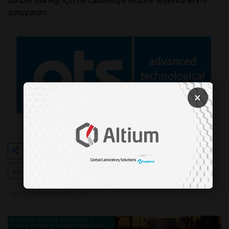
sohbet olanağı için de LabMedya ekibine teşekkürlerimi
sunuyorum.
×
Etiketler
#ats
#elektronik
#servis
#tic
#ltd
#şti
#erhan
#nergizoğlu
Toplam Görüntülenme 1692