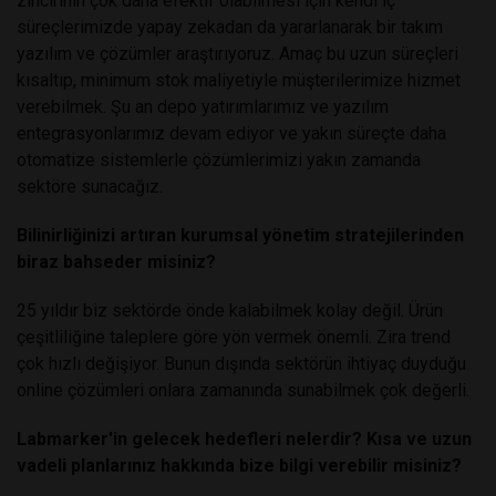
zincirinin çok daha efektif olabilmesi için kendi iç
süreçlerimizde yapay zekadan da yararlanarak bir takım
yazılım ve çözümler araştırıyoruz. Amaç bu uzun süreçleri
kısaltıp, minimum stok maliyetiyle müşterilerimize hizmet
verebilmek. Şu an depo yatırımlarımız ve yazılım
entegrasyonlarımız devam ediyor ve yakın süreçte daha
otomatize sistemlerle çözümlerimizi yakın zamanda
sektöre sunacağız.
Bilinirliğinizi artıran kurumsal yönetim stratejilerinden
biraz bahseder misiniz?
25 yıldır biz sektörde önde kalabilmek kolay değil. Ürün
çeşitliliğine taleplere göre yön vermek önemli. Zira trend
çok hızlı değişiyor. Bunun dışında sektörün ihtiyaç duyduğu
online çözümleri onlara zamanında sunabilmek çok değerli.
Labmarker'in gelecek hedefleri nelerdir? Kısa ve uzun
vadeli planlarınız hakkında bize bilgi verebilir misiniz?