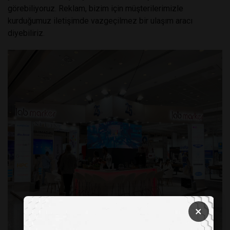
görebiliyoruz. Reklam, bizim için müşterilerimizle
kurduğumuz iletişimde vazgeçilmez bir ulaşım aracı
diyebiliriz.
×