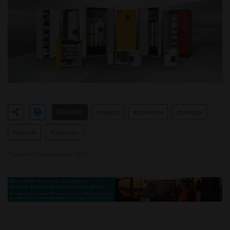
Etiketler
#röportaj
#labmarker
#teknoloji
#gelecek
#labmedya
Toplam Görüntülenme 1887