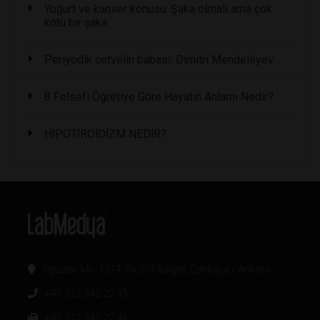
Yoğurt ve kanser konusu: Şaka olmalı ama çok
kötü bir şaka
Periyodik cetvelin babası: Dimitri Mendeleyev
8 Felsefi Öğretiye Göre Hayatın Anlamı Nedir?
HİPOTİROİDİZM NEDİR?
Oğuzlar Mh. 1374. Sk 2/4 Balgat, Çankaya / Ankara
+90 312 342 22 45
+90 312 342 22 46