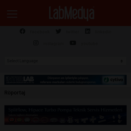
Labmedya - Laboratuv
facebook
twitter
linkedin
instagram
youtube
Röportaj