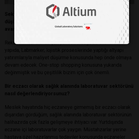
Sektördeki rekabet ortamı hakkında neler
düşünüyorsunuz? Labmarker'in bu anlamdaki
avantajları nelerdir?
Rekabetin her alanda çok yüksek olduğu bu ekonomik
yapıda, Labmarker; lojistik proseslerinde yaptığı altyapı
yatırımlarıyla maliyet düşürme konusunda hep önde olmaya
devam edecek. One-stop shopping konusuna yukarıda
değinmiştik ve bu çeşitlilik bizim için çok önemli.
Bir eczacı olarak sağlık alanında laboratuvar sektörünü
nasıl değerlendiriyorsunuz?
Meslek hayatında hiç eczaneye girmemiş bir eczacı olarak
dışarıdan gördüğüm, sağlık alanında laboratuvar sektörünün
halihazırda çok fazla gelişmeye ihtiyacı var. Yurtdışında
eczane içi laboratuvarlar çok yaygın. Müstahzarlar yerine
hastaya özel hazırlanmış tedaviler konusunda eczaneler