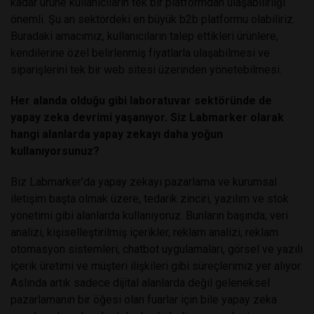
kadar ürüne kullanıcıların tek bir platformdan ulaşabilirliği
önemli. Şu an sektördeki en büyük b2b platformu olabiliriz.
Buradaki amacımız, kullanıcıların talep ettikleri ürünlere,
kendilerine özel belirlenmiş fiyatlarla ulaşabilmesi ve
siparişlerini tek bir web sitesi üzerinden yönetebilmesi.
Her alanda olduğu gibi laboratuvar sektöründe de
yapay zeka devrimi yaşanıyor. Siz Labmarker olarak
hangi alanlarda yapay zekayı daha yoğun
kullanıyorsunuz?
Biz Labmarker’da yapay zekayı pazarlama ve kurumsal
iletişim başta olmak üzere, tedarik zinciri, yazılım ve stok
yönetimi gibi alanlarda kullanıyoruz. Bunların başında; veri
analizi, kişiselleştirilmiş içerikler, reklam analizi, reklam
otomasyon sistemleri, chatbot uygulamaları, görsel ve yazılı
içerik üretimi ve müşteri ilişkileri gibi süreçlerimiz yer alıyor.
Aslında artık sadece dijital alanlarda değil geleneksel
pazarlamanın bir öğesi olan fuarlar için bile yapay zeka