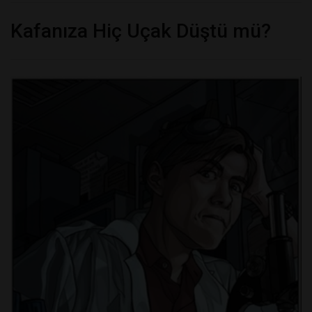
Kafanıza Hiç Uçak Düştü mü?