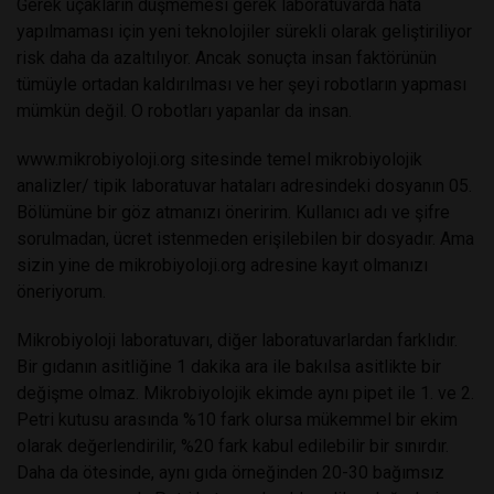
Gerek uçakların düşmemesi gerek laboratuvarda hata
yapılmaması için yeni teknolojiler sürekli olarak geliştiriliyor
risk daha da azaltılıyor. Ancak sonuçta insan faktörünün
tümüyle ortadan kaldırılması ve her şeyi robotların yapması
mümkün değil. O robotları yapanlar da insan.
www.mikrobiyoloji.org sitesinde temel mikrobiyolojik
analizler/ tipik laboratuvar hataları adresindeki dosyanın 05.
Bölümüne bir göz atmanızı öneririm. Kullanıcı adı ve şifre
sorulmadan, ücret istenmeden erişilebilen bir dosyadır. Ama
sizin yine de mikrobiyoloji.org adresine kayıt olmanızı
öneriyorum.
Mikrobiyoloji laboratuvarı, diğer laboratuvarlardan farklıdır.
Bir gıdanın asitliğine 1 dakika ara ile bakılsa asitlikte bir
değişme olmaz. Mikrobiyolojik ekimde aynı pipet ile 1. ve 2.
Petri kutusu arasında %10 fark olursa mükemmel bir ekim
olarak değerlendirilir, %20 fark kabul edilebilir bir sınırdır.
Daha da ötesinde, aynı gıda örneğinden 20-30 bağımsız