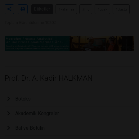
Etiketler
#kafanıza
#hiç
#uçak
#düştü
Toplam Görüntülenme 10202
Prof. Dr. A. Kadir HALKMAN
Botoks
Akademik Kongreler
Bal ve Botulin