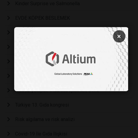
Kinder Surprise ve Salmonella
EVDE KÖPEK BESLEMEK
PROBİYOTİK TURŞU
×
Spor
Dağ Keçisi Avcılığı
Tüpteki bakterinin sonu
Mikrobiyolojide öldürücü işlemler; Sirke
Türkiye 13. Gıda kongresi
Risk algılama ve risk analizi
Covid-19 İle Gıda İlişkisi