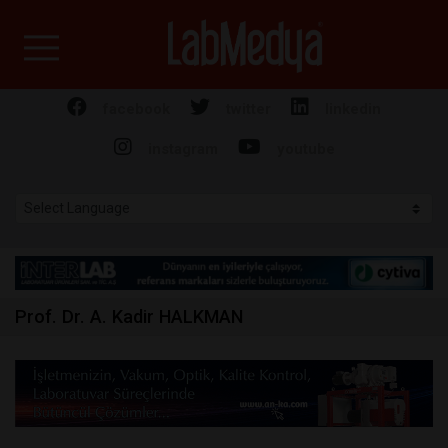
Labmedya - Laboratuv
facebook
twitter
linkedin
instagram
youtube
Prof. Dr. A. Kadir HALKMAN