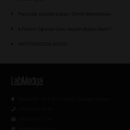
Periyodik cetvelin babası: Dimitri Mendeleyev
8 Felsefi Öğretiye Göre Hayatın Anlamı Nedir?
HİPOTİROİDİZM NEDİR?
Oğuzlar Mh. 1374. Sk 2/4 Balgat, Çankaya / Ankara
+90 312 342 22 45
+90 312 342 22 46
bilgi@labmedya.com