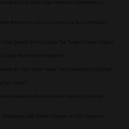
Göre Asıl Sorun Sizin Onları Yeterince Dinlememeniz
ğını Artırıyor mu: Uyku Pozisyonu ve Rüya Psikolojisi
yan Ortak Genetik Şifre Çözüldü: Tek Tedavi Umudu Doğuyor
Gücüyle Nasıl Kontrol Edilebilir?
rçek Bir İlişki Yerine Yapay Zeka Sevgilileri Seçiyorlar?
a Geri Döner?
anızı Alacak Bu Basit Alışkanlık Beyninizin Fiziksel
Dalgalarının Kalp Ritmini Düşüren ve Sinir Sistemini