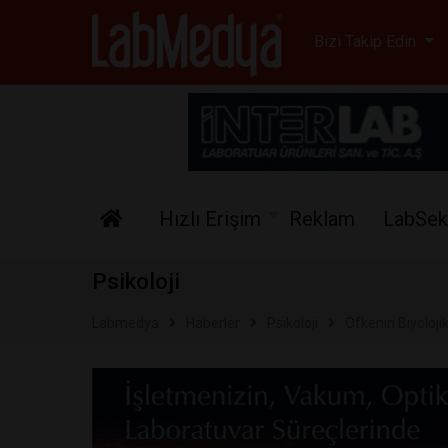
Labmedya - Laboratuv
Bizi Takip Edin
Hızlı Erişim
Reklam
LabSek
Psikoloji
Labmedya
Haberler
Psikoloji
Öfkenin Biyolojik