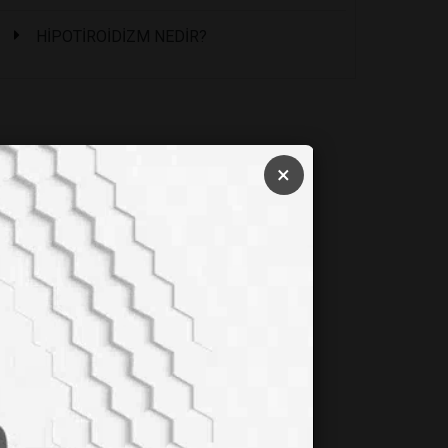
HİPOTİROİDİZM NEDİR?
×