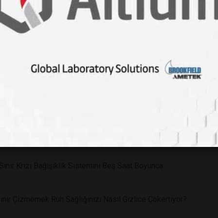
ağı: Bedeniniz Travmaları Kalça Kaslarınızda Hapsediyor
üyükbabasıyla Güçlü Bağları Olan Çocukların Şaşırtıcı
İYOR
ikleriniz Beyin Yapınızı Nasıl Değiştiriyor?
 Riskini Azaltabilir
Sinir Krizi Bağışıklık Sistemini Beş Saat Boyunca
ınır Çizmemek Ruh Sağlığınızı Nasıl Gizlice Çökertiyor?