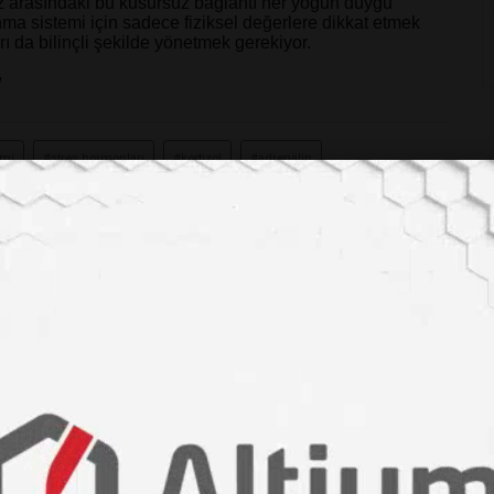
mız arasındaki bu kusursuz bağlantı her yoğun duygu
ma sistemi için sadece fiziksel değerlere dikkat etmek
rı da bilinçli şekilde yönetmek gerekiyor.
/
emi
#stres hormonları
#kortizol
#adrenalin