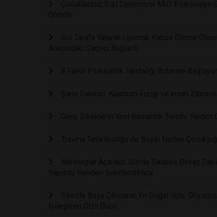
Çocuklarınız Sizi Dinlemiyor Mu? Psikolojiye 
Olabilir
Sol Tarafa Yatarak Uyumak Kabus Görme Olasılı
Arasındaki Çarpıcı Bağlantı
8 Farklı Psikiyatrik Hastalığı Birbirine Bağla
Şans Faktörü: Kuantum Fiziği ve İnsan Zihninin 
Genç Erkeklerin Yeni Romantik Tercihi: Neden Ge
Travma Tetiklendiğinde Beyin Neden Çocukluğ
Nörologlar Açıkladı: Günde Sadece Birkaç Dakik
Yapısını Yeniden Şekillendiriyor
Stresle Başa Çıkmanın En Doğal Yolu: Okyanus 
İyileştiren Gizli Gücü