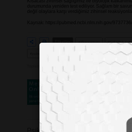
Kısacası zihinsel sağlığımız ile biyolojik kalkanı
durumunda yeniden test ediliyor. Sağlam bir savun
değil olaylara karşı verdiğimiz zihinsel reaksiyonla
Kaynak:
https://pubmed.ncbi.nlm.nih.gov/9737736
Etiketler
#öfke kontrolü
#bağışıklık sist
#psikonevroimmünoloji
#hücresel sağlık
Toplam Görüntülenme 288
Psikoloji