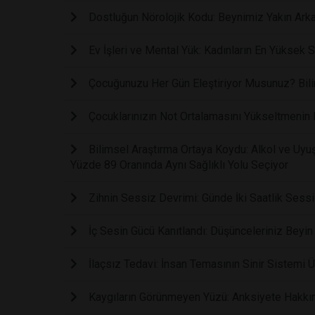
Dostluğun Nörolojik Kodu: Beynimiz Yakın Arka
Ev İşleri ve Mental Yük: Kadınların En Yüksek
Çocuğunuzu Her Gün Eleştiriyor Musunuz? Bilim,
Çocuklarınızın Not Ortalamasını Yükseltmenin E
Bilimsel Araştırma Ortaya Koydu: Alkol ve Uy
Yüzde 89 Oranında Aynı Sağlıklı Yolu Seçiyor
Zihnin Sessiz Devrimi: Günde İki Saatlik Sessi
İç Sesin Gücü Kanıtlandı: Düşünceleriniz Beyin 
İlaçsız Tedavi: İnsan Temasının Sinir Sistemi Ü
Kaygıların Görünmeyen Yüzü: Anksiyete Hakkınd