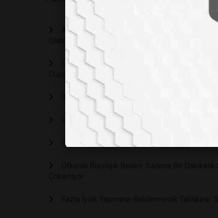
Açıklanamayan Yorgunluk ve Stresin Gizli Kayn
Olabilir Mi?
Harvard Araştırması Doğruladı: Büyükanne ve B
Duygusal Avantajı
İKLİM DEĞİŞİKLİĞİ RUH SAĞLIĞINI DA ETKİL
İç Sesinizin Gizli Gücü: Kendi Kendinize Söyled
Günde 4 Fincan Yeşil Çay ve 2 Kahve Depresyon
Öfkenin Biyolojik Bedeli: Sadece Bir Dakikalık 
Çökertiyor
Fazla İyilik Yapmanın Beklenmedik Tehlikesi: S