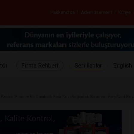
ar ve Sağlık Gazetes
Hakkımızda
|
Advertisement
|
Künye
tör
Firma Rehberi
Seri İlanlar
English 
 Bedeli: Sadece Bir Dakikalık Sinir Krizi Bağışıklık Sistemini Beş Saat B