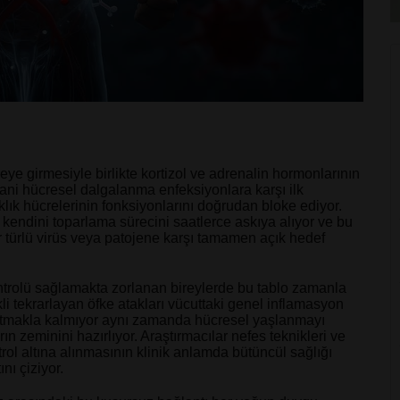
e girmesiyle birlikte kortizol ve adrenalin hormonlarının
ni hücresel dalgalanma enfeksiyonlara karşı ilk
lık hücrelerinin fonksiyonlarını doğrudan bloke ediyor.
 kendini toparlama sürecini saatlerce askıya alıyor ve bu
r türlü virüs veya patojene karşı tamamen açık hedef
ontrolü sağlamakta zorlanan bireylerde bu tablo zamanla
li tekrarlayan öfke atakları vücuttaki genel inflamasyon
ıflatmakla kalmıyor aynı zamanda hücresel yaşlanmayı
ın zeminini hazırlıyor. Araştırmacılar nefes teknikleri ve
ntrol altına alınmasının klinik anlamda bütüncül sağlığı
nı çiziyor.