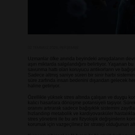
02 TEMMUZ 2026, PERŞEMBE
Uzmanlar öfke anında beyindeki amigdalanın devrey
aşırı miktarda salgılandığını belirtiyor.
Yaşanan bu a
savunma hattı olan koruyucu antikorların ve bağışık
Sadece altmış saniye süren bir sinir harbi sistemin
süre zarfında insan bedenini dışarıdan gelecek he
haline getiriyor.
Özellikle yüksek stres altında çalışan ve duygu k
kalıcı hasarlara dönüşme potansiyeli taşıyor. Sürek
oranını artırarak sadece bağışıklık sistemini zay
hızlandırıp metabolik ve kardiyovasküler hastalıklar
stres yönetimi ile bu ani fizyolojik değişimlerin ko
korumak için vazgeçilmez bir strateji olduğunun altı