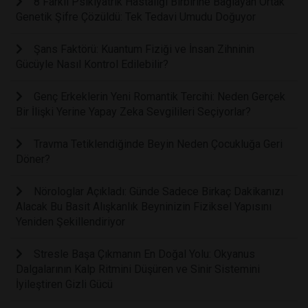
8 Farklı Psikiyatrik Hastalığı Birbirine Bağlayan Ortak
Genetik Şifre Çözüldü: Tek Tedavi Umudu Doğuyor
Şans Faktörü: Kuantum Fiziği ve İnsan Zihninin
Gücüyle Nasıl Kontrol Edilebilir?
Genç Erkeklerin Yeni Romantik Tercihi: Neden Gerçek
Bir İlişki Yerine Yapay Zeka Sevgilileri Seçiyorlar?
Travma Tetiklendiğinde Beyin Neden Çocukluğa Geri
Döner?
Nörologlar Açıkladı: Günde Sadece Birkaç Dakikanızı
Alacak Bu Basit Alışkanlık Beyninizin Fiziksel Yapısını
Yeniden Şekillendiriyor
Stresle Başa Çıkmanın En Doğal Yolu: Okyanus
Dalgalarının Kalp Ritmini Düşüren ve Sinir Sistemini
İyileştiren Gizli Gücü