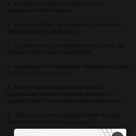
Dostluğun Nörolojik Kodu: Beynimiz Yakın
Arkadaşımızı Ödül Gibi Görüyor
Ev İşleri ve Mental Yük: Kadınların En Yüksek Stres
Kaynağı Kanepede Uzanan Eşler mi?
Çocuğunuzu Her Gün Eleştiriyor Musunuz? Bilim, Bu
Kelimelerin Beyni Nasıl Yıktığını Açıklıyo
Çocuklarınızın Not Ortalamasını Yükseltmenin En Ucuz
ve Etkili Yolu Aile Sofrası mı?
Bilimsel Araştırma Ortaya Koydu: Alkol ve
Uyuşturucudan Tamamen Uzak Duran Ebeveynlerin
Çocukları Yüzde 89 Oranında Aynı Sağlıklı Yolu Seçiyor
Zihnin Sessiz Devrimi: Günde İki Saatlik Sessizlik
Beyin Hücrelerini Yeniden Yapılandırıyor