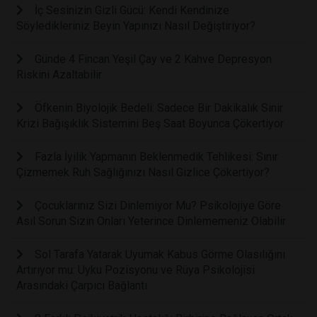
İç Sesinizin Gizli Gücü: Kendi Kendinize
Söyledikleriniz Beyin Yapınızı Nasıl Değiştiriyor?
Günde 4 Fincan Yeşil Çay ve 2 Kahve Depresyon
Riskini Azaltabilir
Öfkenin Biyolojik Bedeli: Sadece Bir Dakikalık Sinir
Krizi Bağışıklık Sistemini Beş Saat Boyunca Çökertiyor
Fazla İyilik Yapmanın Beklenmedik Tehlikesi: Sınır
Çizmemek Ruh Sağlığınızı Nasıl Gizlice Çökertiyor?
Çocuklarınız Sizi Dinlemiyor Mu? Psikolojiye Göre
Asıl Sorun Sizin Onları Yeterince Dinlememeniz Olabilir
Sol Tarafa Yatarak Uyumak Kabus Görme Olasılığını
Artırıyor mu: Uyku Pozisyonu ve Rüya Psikolojisi
Arasındaki Çarpıcı Bağlantı