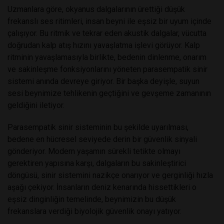
Uzmanlara göre, okyanus dalgalarının ürettiği düşük
frekanslı ses ritimleri, insan beyni ile eşsiz bir uyum içinde
çalışıyor. Bu ritmik ve tekrar eden akustik dalgalar, vücutta
doğrudan kalp atış hızını yavaşlatma işlevi görüyor. Kalp
ritminin yavaşlamasıyla birlikte, bedenin dinlenme, onarım
ve sakinleşme fonksiyonlarını yöneten parasempatik sinir
sistemi anında devreye giriyor. Bir başka deyişle, suyun
sesi beynimize tehlikenin geçtiğini ve gevşeme zamanının
geldiğini iletiyor.
Parasempatik sinir sisteminin bu şekilde uyarılması,
bedene en hücresel seviyede derin bir güvenlik sinyali
gönderiyor. Modern yaşamın sürekli tetikte olmayı
gerektiren yapısına karşı, dalgaların bu sakinleştirici
döngüsü, sinir sistemini nazikçe onarıyor ve gerginliği hızla
aşağı çekiyor. İnsanların deniz kenarında hissettikleri o
eşsiz dinginliğin temelinde, beynimizin bu düşük
frekanslara verdiği biyolojik güvenlik onayı yatıyor.