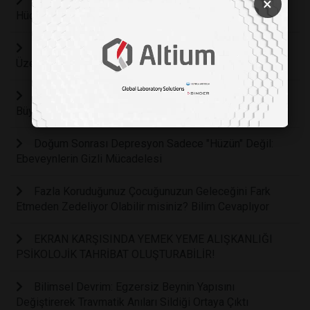
İç Sesin Gücü Kanıtlandı: Düşünceleriniz Beyin
×
Hücrelerini Şekillendiriyor
İlaçsız Tedavi: İnsan Temasının Sinir Sistemi
Üzerindeki Biyolojik Sıfırlama Gücü
Kaygıların Görünmeyen Yüzü: Anksiyete Hakkındaki
Büyük Yanılgı Bilimsel Verilerle Çürütüldü
Doğum Sonrası Depresyon Sadece "Hüzün" Değil:
Ebeveynlerin Gizli Mücadelesi
Fazla Koruduğunuz Çocuğunuzun Geleceğini Fark
Etmeden Zedeliyor Olabilir misiniz? Bilim Cevaplıyor
EKRAN KARŞISINDA YEMEK YEME ALIŞKANLIĞI
PSİKOLOJİK TAHRİBAT OLUŞTURABİLİR!
Bilimsel Devrim: Egzersiz Beynin Yapısını
Değiştirerek Travmatik Anıları Sildiği Ortaya Çıktı