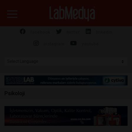
Labmedya - Laboratuv
facebook
twitter
linkedin
instagram
youtube
Psikoloji