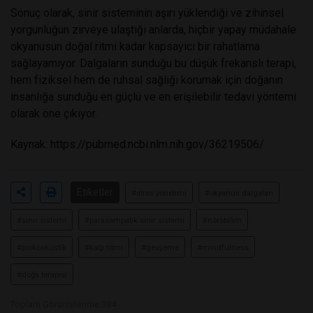
Sonuç olarak, sinir sisteminin aşırı yüklendiği ve zihinsel
yorgunluğun zirveye ulaştığı anlarda, hiçbir yapay müdahale
okyanusun doğal ritmi kadar kapsayıcı bir rahatlama
sağlayamıyor. Dalgaların sunduğu bu düşük frekanslı terapi,
hem fiziksel hem de ruhsal sağlığı korumak için doğanın
insanlığa sunduğu en güçlü ve en erişilebilir tedavi yöntemi
olarak öne çıkıyor.
Kaynak:
https://pubmed.ncbi.nlm.nih.gov/36219506/
Etiketler
#stres yönetimi
#okyanus dalgaları
#sinir sistemi
#parasempatik sinir sistemi
#nörobilim
#psikoakustik
#kalp ritmi
#gevşeme
#mindfulness
#doğa terapisi
Toplam Görüntülenme 384