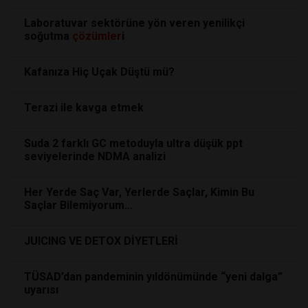
Laboratuvar sektörüne yön veren yenilikçi
soğutma
çözümler
i
Kafanıza Hiç Uçak Düştü mü?
Terazi ile kavga etmek
Suda 2 farklı GC metoduyla ultra düşük ppt
seviyelerinde NDMA analizi
Her Yerde Saç Var, Yerlerde Saçlar, Kimin Bu
Saçlar Bilemiyorum…
JUICING VE DETOX DİYETLERİ
TÜSAD’dan pandeminin yıldönümünde “yeni dalga”
uyarısı