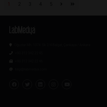
1
2
3
4
5
Oğuzlar Mh. 1374. Sk 2/4 Balgat, Çankaya / Ankara
+90 312 342 22 45
+90 312 342 22 46
bilgi@labmedya.com