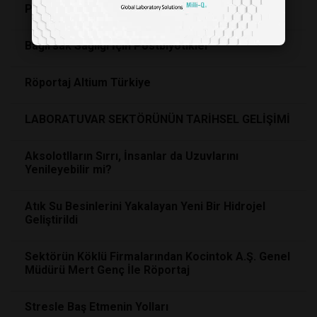
Plastik Yiyen Bakteriler ile Okyanus Temizliği
Bağırsak Sağlığı İçin Postbiyotikler
Röportaj Altium Türkiye
LABORATUVAR SEKTÖRÜNÜN TARİHSEL GELİŞİMİ
Aksolotlların Sırrı, İnsanlar da Uzuvlarını
Yenileyebilir mi?
Atık Su Besinlerini Yakalayan Yeni Bir Hidrojel
Geliştirildi
Sektörün Köklü Firmalarından Kocintok A.Ş. Genel
Müdürü Mert Genç İle Röportaj
Stresle Baş Etmenin Yolları