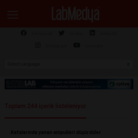
Labmedya - Laboratuv
facebook
twitter
linkedin
instagram
youtube
Toplam 244 içerik listeleniyor
Kafalarında yanan ampulleri düşürdüler