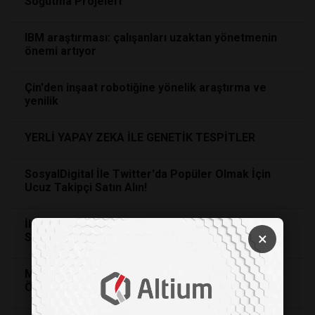
Soğutma Projeleri
IBM araştırması: çalışanları uzaktan yönetmenin
önemi artıyor
Çin'den inşaat robotiğine yönelik araştırma ve
yenilik
YERLİ YAPAY ZEKA İLE GENETİK TESPİTLER
SosyalDigital İle Twitter'da Popüler Olmak İçin
Ucuz Takipçi Satın Alın!
İklim Değişikliğini Durdurabilecek Gezegen
×
Soğutma Projeleri
Mikrobiyom Manipülasyonu ile Hastalıkların
Önlenmesi