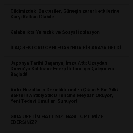
Cildimizdeki Bakteriler, Güneşin zararlı etkilerine
Karşı Kalkan Olabilir
Kalabalıkta Yalnızlık ve Sosyal İzolasyon
İLAÇ SEKTÖRÜ CPHI FUARI’NDA BİR ARAYA GELDİ
Japonya Tarihi Başarıya, İmza Attı: Uzaydan
Dünya'ya Kablosuz Enerji İletimi İçin Çalışmaya
Başladı!
Antik Buzulların Derinliklerinden Çıkan 5 Bin Yıllık
Bakteri! Antibiyotik Direncine Meydan Okuyor,
Yeni Tedavi Umutları Sunuyor!
GIDA ÜRETİM HATTINIZI NASIL OPTİMİZE
EDERSİNİZ?