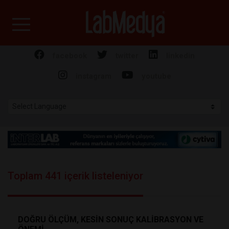
Labmedya - Laboratuv
facebook
twitter
linkedin
instagram
youtube
Toplam 441 içerik listeleniyor
DOĞRU ÖLÇÜM, KESİN SONUÇ KALİBRASYON VE