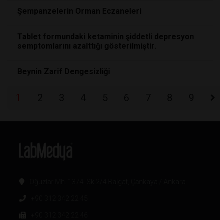
Şempanzelerin Orman Eczaneleri
Tablet formundaki ketaminin şiddetli depresyon
semptomlarını azalttığı gösterilmiştir.
Beynin Zarif Dengesizliği
1
2
3
4
5
6
7
8
9
Oğuzlar Mh. 1374. Sk 2/4 Balgat, Çankaya / Ankara
+90 312 342 22 45
+90 312 342 22 46