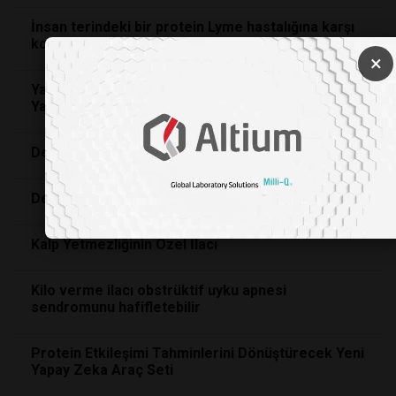
İnsan terindeki bir protein Lyme hastalığına karşı
koruyucu olabilir.
×
Yapay Zeka ile Tasarlanan Antibiyotikler
Yardımıyla İlaca Dirençli Bakterilerle Mücadele
Demansın Erken Dilsel Belirtilerinin Tespiti
Depresyon, Gebelikte Kalp Riskini Artırıyor
Kalp Yetmezliğinin Özel İlacı
Kilo verme ilacı obstrüktif uyku apnesi
sendromunu hafifletebilir
Protein Etkileşimi Tahminlerini Dönüştürecek Yeni
Yapay Zeka Araç Seti