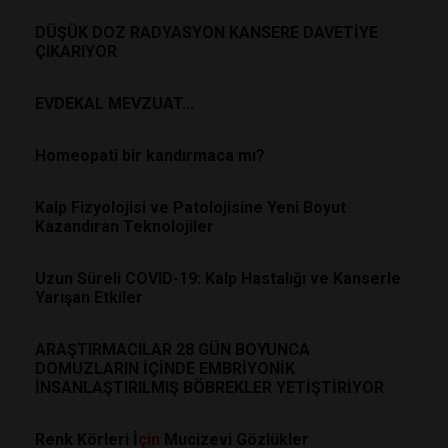
DÜŞÜK DOZ RADYASYON KANSERE DAVETİYE
ÇIKARIYOR
EVDEKAL MEVZUAT...
Homeopati bir kandırmaca mı?
Kalp Fizyolojisi ve Patolojisine Yeni Boyut
Kazandıran Teknolojiler
Uzun Süreli COVID-19: Kalp Hastalığı ve Kanserle
Yarışan Etkiler
ARAŞTIRMACILAR 28 GÜN BOYUNCA
DOMUZLARIN İÇİNDE EMBRİYONİK
İNSANLAŞTIRILMIŞ BÖBREKLER YETİŞTİRİYOR
Renk Körleri İ
çin
Mucizevi Gözlükler