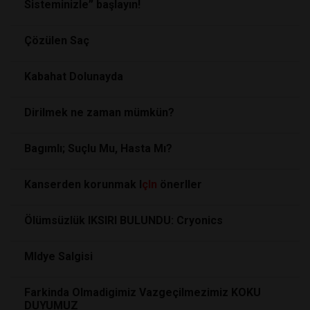
Sisteminizle” başlayın!
Çözülen Saç
Kabahat Dolunayda
Dirilmek ne zaman mümkün?
Bagımlı; Suçlu Mu, Hasta Mı?
Kanserden korunmak I
çIn
önerIler
Ölümsüzlük IKSIRI BULUNDU: Cryonics
MIdye Salgisi
Farkinda Olmadigimiz Vazgeçilmezimiz KOKU
DUYUMUZ