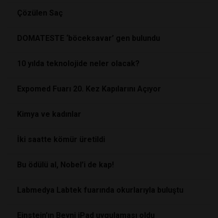
Çözülen Saç
DOMATESTE ‘böceksavar’ gen bulundu
10 yılda teknolojide neler olacak?
Expomed Fuarı 20. Kez Kapılarını Açıyor
Kimya ve kadınlar
İki saatte kömür üretildi
Bu ödülü al, Nobel’i de kap!
Labmedya Labtek fuarında okurlarıyla buluştu
Einstein'ın Beyni iPad uygulaması oldu