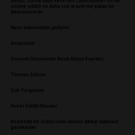
Şenöz: Ulusal Gıda Referans Laboratuvarı sorun
çözme odaklı ve daha çok araştırma yapan bir
laboratuvardır
Nano teknolojinin gelişimi
Amazonlar
Osmanlı Döneminde Basılı Kimya Eserleri
Thomas Edison
Çok Yorgunum
Nobel Ödüllü Bacalar
Kozmetik bir ürünü satin alirken dikkat edilmesi
gerekenler