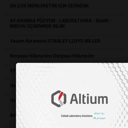
EN ÇOK MEMLEKETIM IÇIN SEVINDIM
AY ISIGINDA FÜZYON - LABORATUVAR - IDARE -
MEDYA ÜÇGENINDE BILIM
Yasam Kuramcisi STANLEY LLOYD MILLER
Kımyaya Hükmeden Dünyaya Hükmeder
STERİLİZASYON
Gerçegi soluyan adam: ROBERT BOYLE
Olumsuz düşüncelerle başa çıkmanın yolları
Bilgi Sahibi Olmadan Fikir Sahibi Olmak