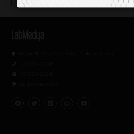
1
2
3
4
5
6
7
8
9
1
Oğuzlar Mh. 1374. Sk 2/4 Balgat, Çankaya / Ankara
+90 312 342 22 45
+90 312 342 22 46
bilgi@labmedya.com