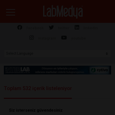
Labmedya - Laboratuv
facebook
twitter
linkedin
instagram
youtube
Toplam 532 içerik listeleniyor
Siz isterseniz güvendesiniz