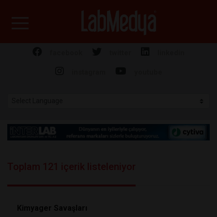
Labmedya - Laboratuv
facebook
twitter
linkedin
instagram
youtube
Toplam 121 içerik listeleniyor
Kimyager Savaşları