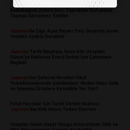
Balkabağının Zehirli Sırrı: Topraktan Soframıza
Taşınan Görünmez Tehlike
Japonya
’da Çığır Açan Başarı: Felç Geçirmiş İnsan
Yeniden Ayakta Durabildi
Japonya
Tarihi Başarıya, İmza Attı: Uzaydan
Dünya'ya Kablosuz Enerji İletimi İçin Çalışmaya
Başladı!
Japonya
'nın Gelecek Nesilleri Okul
Yemekhanelerinde Şekilleniyor: Neden Hazır Gıda
ve İşlenmiş Ürünlere Kesinlikle Yer Yok?
Felçli Hastalar İçin Tarihi Dönüm Noktası:
Japonya
'dan Kök Hücre Tedavi Devrimi
Uzaydan Gelen Hayat: Ryugu Asteroitinde DNA ve
RNA Bileşenlerinin Tamamı Keşfedildi