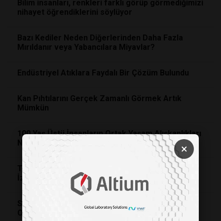
Bilim insanları, renkleri farklı görüp görmediğimizi
nihayet öğrendiklerini söylüyor
Bazı Kediler Neden Diğerlerinden Daha Fazla
Mırıldanır veya Yabancılara Miyavlar?
Endüstriyel Atıklara Faydalı Bir Çözüm Bulundu
Kan Pıhtılarını Gerçek Zamanlı Görmek Artık
Mümkün
100 Yaş Üstü İnsanların Ortak Yaşam Alışkanlıkları
Neler?
×
Toplumsal Olayların Birey Psikolojisinde Bıraktığı
İzler
Saçınızın Beyazlaması Sizi Kanserden Koruyor
Olabilir