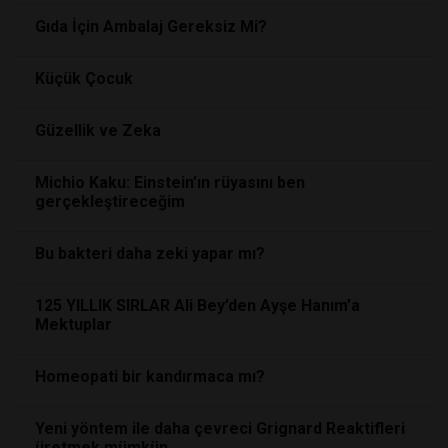
Gıda İçin Ambalaj Gereksiz Mi?
Küçük Çocuk
Güzellik ve Zeka
Michio Kaku: Einstein’ın rüyasını ben
gerçekleştireceğim
Bu bakteri daha zeki yapar mı?
125 YILLIK SIRLAR Ali Bey’den Ayşe Hanım’a
Mektuplar
Homeopati bir kandırmaca mı?
Yeni yöntem ile daha çevreci Grignard Reaktifleri
üretmek mümkün