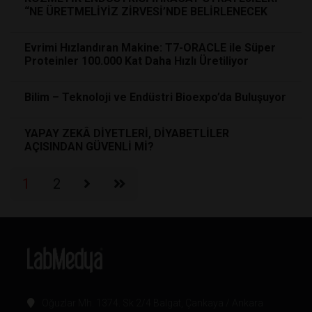
“NE ÜRETMELİYİZ ZİRVESİ’NDE BELİRLENECEK
Evrimi Hızlandıran Makine: T7-ORACLE ile Süper
Proteinler 100.000 Kat Daha Hızlı Üretiliyor
Bilim – Teknoloji ve Endüstri Bioexpo’da Buluşuyor
YAPAY ZEKÂ DİYETLERİ, DİYABETLİLER
AÇISINDAN GÜVENLİ Mİ?
1
2
Oğuzlar Mh. 1374. Sk 2/4 Balgat, Çankaya / Ankara