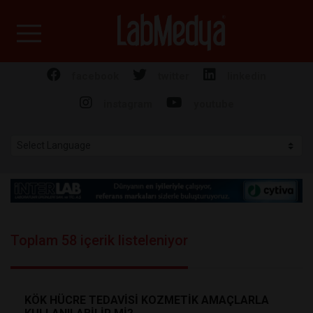
Labmedya - Laboratuv
facebook
twitter
linkedin
instagram
youtube
Toplam 58 içerik listeleniyor
KÖK HÜCRE TEDAVİSİ KOZMETİK AMAÇLARLA