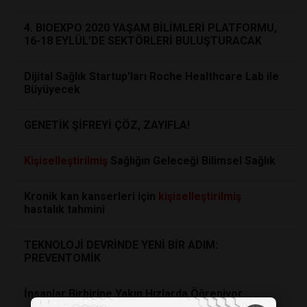
4. BIOEXPO 2020 YAŞAM BİLİMLERİ PLATFORMU,
16-18 EYLÜL’DE SEKTÖRLERİ BULUŞTURACAK
Dijital Sağlık Startup'ları Roche Healthcare Lab ile
Büyüyecek
GENETİK ŞİFREYİ ÇÖZ, ZAYIFLA!
Kişiselleştirilmiş
Sağlığın Geleceği Bilimsel Sağlık
Kronik kan kanserleri için
kişiselleştirilmiş
hastalık tahmini
TEKNOLOJİ DEVRİNDE YENİ BİR ADIM:
PREVENTOMİK
İnsanlar Birbirine Yakın Hızlarda Öğreniyor