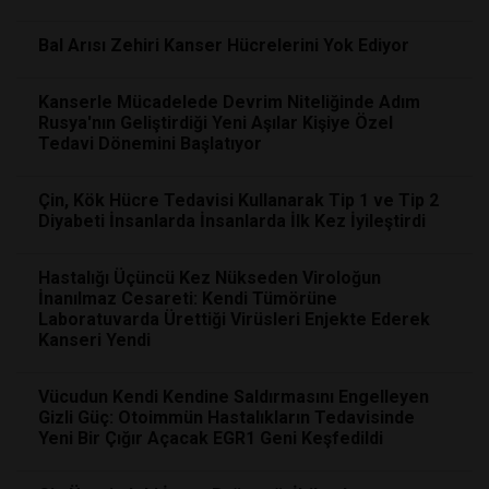
Bal Arısı Zehiri Kanser Hücrelerini Yok Ediyor
Kanserle Mücadelede Devrim Niteliğinde Adım
Rusya'nın Geliştirdiği Yeni Aşılar Kişiye Özel
Tedavi Dönemini Başlatıyor
Çin, Kök Hücre Tedavisi Kullanarak Tip 1 ve Tip 2
Diyabeti İnsanlarda İnsanlarda İlk Kez İyileştirdi
Hastalığı Üçüncü Kez Nükseden Viroloğun
İnanılmaz Cesareti: Kendi Tümörüne
Laboratuvarda Ürettiği Virüsleri Enjekte Ederek
Kanseri Yendi
Vücudun Kendi Kendine Saldırmasını Engelleyen
Gizli Güç: Otoimmün Hastalıkların Tedavisinde
Yeni Bir Çığır Açacak EGR1 Geni Keşfedildi