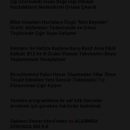
Çip Üzerindeki İnsan Bağırsağı İltihaplı
Hastalıkların Nedenlerini Ortaya Çıkardı
Bilim İnsanları Hastalara Özgü "Mini Beyinler"
Üretti: Alzheimer Tedavisinde ve Erken
Teşhisinde Çığır Açan Gelişme
Demans Ve Hafıza Kaybına Karşı Basit Ama Etkili
Kalkan: B12 Ve B Grubu Vitamin Takviyeleri Beyin
Yaşlanmasını Yavaşlatıyor
Kireçlenmeyi Kalıcı Hasar Oluşmadan Yıllar Önce
Tespit Edebilen Yeni Sensör Teknolojisi
Tıp
Dünyasında Çığır Açıyor
Yeniden programlama ile saf kök hücreler
üretmek için gereken faktörler belirlendi
Sabancı Üniversitesi’nden
tıp
ALANINDA
DÜNYADA BİR İLK