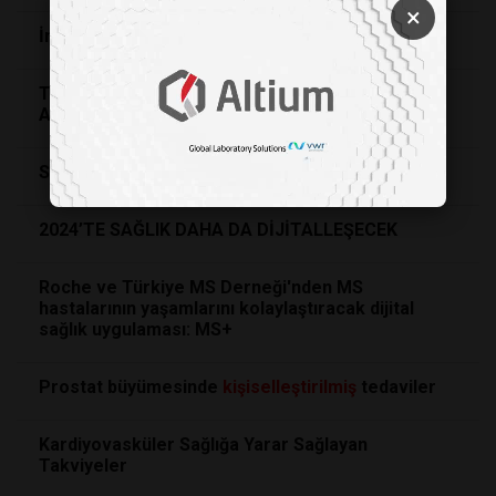
×
İnsanlar Birbirine Yakın Hızlarda Öğreniyor
Tıbbi Yapay Zeka: İyimser ve Distopik Senaryolar
Arasında Geleceğe Bakış
Sağlık Hizmetlerindeki Dijital Devrim
2024’TE SAĞLIK DAHA DA DİJİTALLEŞECEK
Roche ve Türkiye MS Derneği'nden MS
hastalarının yaşamlarını kolaylaştıracak dijital
sağlık uygulaması: MS+
Prostat büyümesinde
kişiselleştirilmiş
tedaviler
Kardiyovasküler Sağlığa Yarar Sağlayan
Takviyeler