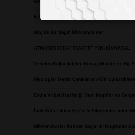
Gözden Kaçan Tehlike: Mikroplastikler
Işığın Büyülü Dünyası
Güç Bu Bardağın DNA'sında Var
ATMOSFERDEKİ ‘REAKTİF’ YENİ KİMYASAL
Yeniden Kullanılabilen Kumaş Maskeler, Bir Y
Biyologlar Deniz Canlılarının Mikroplastikle
Ebola Virüsü Hastalığı: Yeni Keşifler ve Sa
İnek Sütü Tıbbın En Zorlu Bilmecelerinden Bi
Mikrorobotlar Kanser İlaçlarını Doğrudan Ak