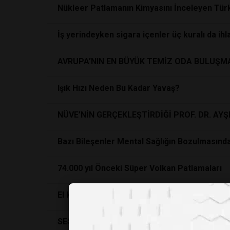
Nükleer Patlamanın Kimyasını İnceleyen Türk
İş yerindeyken sigara içenler üç kuralı da ihl
AVRUPA’NIN EN BÜYÜK TEMİZ ODA BULUŞMA
Işık Hızı Neden Bu Kadar Yavaş?
NÜVE’NİN GERÇEKLEŞTİRDİĞİ PROF. DR. AY
Bazı Bileşenler Mental Sağlığın Bozulmasında 
74.000 yıl Önceki Süper Volkan Patlamaları
El kurutma makineleri bakteri saçıyor!
SES DALGASIYLA KAN TESTİ YAPILABİLECEK