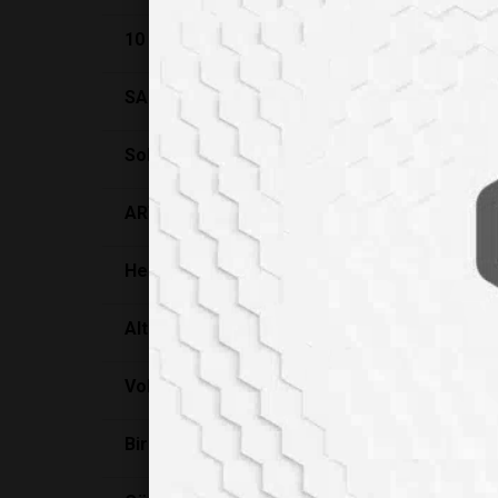
10 DAKİKADA KANSER TESTİ
SAHTE ALKOL VE İÇKİ ZEHİRLENMELERİ
Sokaklardan Stratosfere: Temiz Sürüş Teknol
ARTAN MİGREN ATAKLARININ SORUMLUSU M
Hepa Filtreler Koronavirüse Karşı Etkili Mi?
Altın Nanopartikül Katalizörün Plastik Atıklar
Volkanik Kayaları Tarım Arazisine Sermek, Ka
Bir Uzay Giysisini Nasıl Temiz Tutarsınız? Ce