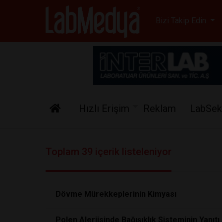
Labmedya - Laboratuv
Bizi Takip Edin
Hızlı Erişim
Reklam
LabSek
Toplam 39 içerik listeleniyor
Dövme Mürekkeplerinin Kimyası
Polen Alerjisinde Bağışıklık Sisteminin Yanıtı