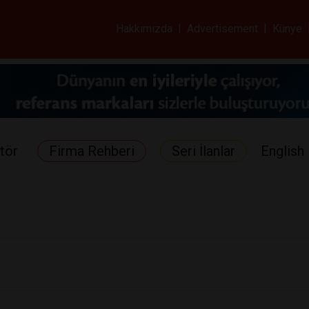
ar ve Sağlık Gazetes
Hakkımızda
|
Advertisement
|
Künye
tör
Firma Rehberi
Seri İlanlar
English 