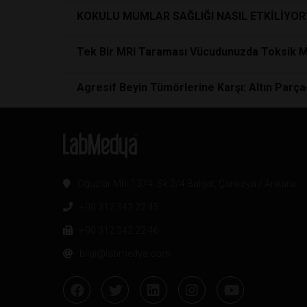
KOKULU MUMLAR SAĞLIĞI NASIL ETKİLİYOR
Tek Bir MRI Taraması Vücudunuzda Toksik 
Agresif Beyin Tümörlerine Karşı: Altın Parçacı
Oğuzlar Mh. 1374. Sk 2/4 Balgat, Çankaya / Ankara
+90 312 342 22 45
+90 312 342 22 46
bilgi@labmedya.com