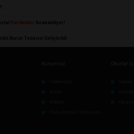
?
Metal
Partiküller
Bırakabiliyor!
klı Burun Tedavisi Geliştirildi
Kurumsal
Okurlar İç
Hakkımızda
Makale 
Künye
Gönüllü
Reklam
Okuyuc
Firma Rehberi Ön Başvuru