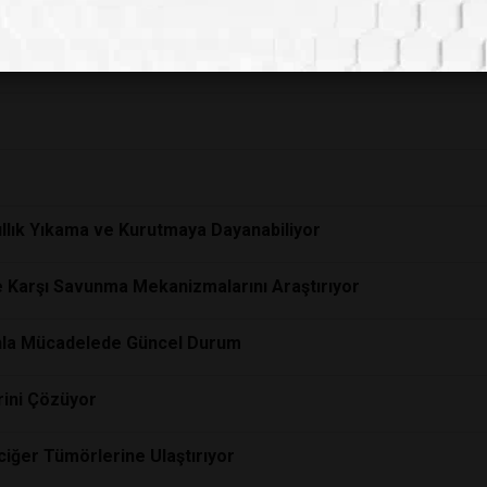
ıllık Yıkama ve Kurutmaya Dayanabiliyor
re Karşı Savunma Mekanizmalarını Araştırıyor
lgınla Mücadelede Güncel Durum
rini Çözüyor
ciğer Tümörlerine Ulaştırıyor