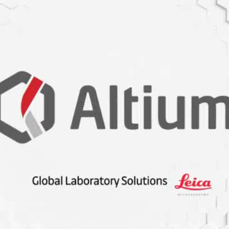
ojisi Daha Çevreci Roket Yakıtı Sağlıyor
EVSİM GEÇİŞLERİ Mİ?
a Etkisi
rbon Dioksiti Yakalamanın Bir Yolu Olabilir.
vaplardan Biri Antimikrobiyal Kumaştır.