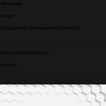
 Bilim İnsanı
al ediyor
SI CLEANZONE 2019 BAŞARIYLA SONA ERDİ
ŞE BAŞAK ENGİN RÖPORTAJI
Etkili Mi?
!