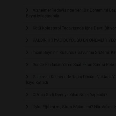
Alzheimer Tedavisinde Yeni Bir Dönem mi Başl
Beyni İyileştirebilir
Kötü Kolesterol Tedavisinde İğne Devri Bitiyo
KALBİN İHTİYAÇ DUYDUĞU EN ÖNEMLİ YİYE
İnsan Beyninin Kusursuz Savunma Sistemi: Kaf
Günde Fazladan Yarım Saat Ekran Süresi Bebe
Pankreas Kanserinde Tarihi Dönüm Noktası: Yen
İkiye Katladı
CIA'nin Gizli Deneyi: Zihin Neler Yapabilir?
Uyku Eğitimi mi, Stres Eğitimi mi? Nörobilim U