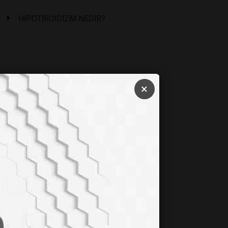
HİPOTİROİDİZM NEDİR?
×