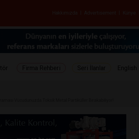
ar ve Sağlık Gazetes
Hakkımızda
|
Advertisement
|
Künye
tör
Firma Rehberi
Seri İlanlar
English 
raması Vücudunuzda Toksik Metal Partiküller Bırakabiliyor!