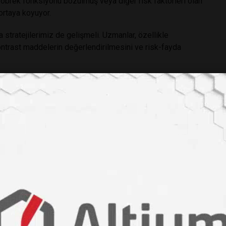
böbrek fonksiyonu bozulmuş veya diğer risk faktörleri olan
 ortaya koyuyor.
 stratejilerimiz de gelişmeli. Uzmanlar, özellikle
kontrast maddelerin değerlendirilmesini ve risk-fayda
 agent forms harmful metal nanoparticles in the body.
om, 2025.
ası
#vücudunuzda
#toksik
#metal
#partiküller