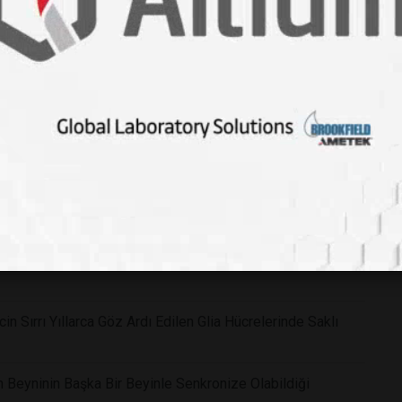
ban Pozu Zihni Nasıl Sakinleştiriyor?
Yeni Araştırmalar Zorlu Sürüşün Dikkat ve Hafıza
ğil: İlk Aylarda Gelişen Güven Bağının Zihinsel Gelişime
in Sırrı Yıllarca Göz Ardı Edilen Glia Hücrelerinde Saklı
n Beyninin Başka Bir Beyinle Senkronize Olabildiği