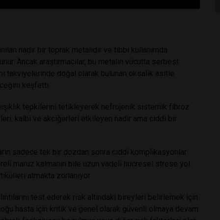
nılan nadir bir toprak metalidir ve tıbbi kullanımda
ulunur. Ancak araştırmacılar, bu metalin vücutta serbest
ni takviyelerinde doğal olarak bulunan oksalik asitle
ceğini keşfetti.
ğışıklık tepkilerini tetikleyerek nefrojenik sistemik fibroz
leri, kalbi ve akciğerleri etkileyen nadir ama ciddi bir
ların sadece tek bir dozdan sonra ciddi komplikasyonlar
süreli maruz kalmanın bile uzun vadeli hücresel strese yol
ikülleri atmakta zorlanıyor.
ıntılarını test ederek risk altındaki bireyleri belirlemek için
 çoğu hasta için kritik ve genel olarak güvenli olmaya devam