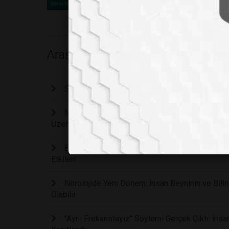
Araştırma
Stresi Anında Sıfırlayan Kadim Yoga Duruşu: Sa
Manuel Vites Kullanmak Beyni Geliştiriyor Mu: 
Üzerindeki Etkilerini İnceliyor
Bebeklerin Gülümsemesi Sadece Bir Refleks De
Etkileri
Nörolojide Yeni Dönem: İnsan Beyninin ve Bilinc
Olabilir
"Aynı Frekanstayız" Söylemi Gerçek Çıktı: İnsa