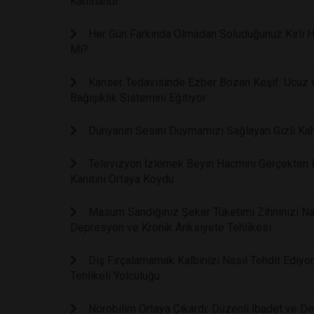
Kanıtlandı
Her Gün Farkında Olmadan Soluduğunuz Kirli Ha
Mi?
Kanser Tedavisinde Ezber Bozan Keşif: Ucuz ve
Bağışıklık Sistemini Eğitiyor
Dünyanın Sesini Duymamızı Sağlayan Gizli Kah
Televizyon İzlemek Beyin Hacmini Gerçekten Kü
Kanıtını Ortaya Koydu
Masum Sandığınız Şeker Tüketimi Zihninizi Nasıl
Depresyon ve Kronik Anksiyete Tehlikesi
Diş Fırçalamamak Kalbinizi Nasıl Tehdit Ediyor
Tehlikeli Yolculuğu
Nörobilim Ortaya Çıkardı: Düzenli İbadet ve De