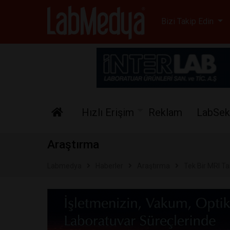
Labmedya - Laboratuv
Bizi Takip Edin
Hızlı Erişim
Reklam
LabSek
Araştırma
Labmedya
Haberler
Araştırma
Tek Bir MRI Ta