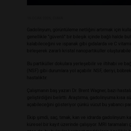
16 OCAK 2026, CUMA
Gadolinyum, görüntüleme netliğini artırmak için kulla
genellikle "güvenli" bir bileşik içinde bağlı halde b
kalabileceğini ve ıspanak gibi gıdalarda ve C vitami
birleşerek zararlı kristal nanopartiküller oluşturabile
Bu partiküller dokulara yerleşebilir ve iltihabi ve ba
(NSF) gibi durumlara yol açabilir. NSF, deriyi, böbrek
hastalıktır.
Çalışmanın baş yazarı Dr. Brent Wagner, bazı hasta
geliştirdiğini belirtti. Araştırma, gadolinyuma kısa 
açabileceğini gösteriyor çünkü vücut bu yabancı part
Ekip şimdi, saç, tırnak, kan ve idrarda gadolinyum kal
küresel bir kayıt üzerinde çalışıyor. MRI taramaları