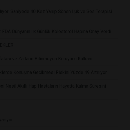
ıyor: Saniyede 40 Kez Yanıp Sönen Işık ve Ses Terapisi
r: FDA Dünyanın İlk Günlük Kolesterol Hapına Onay Verdi
CEKLER
atası ve Zarların Bilinmeyen Koruyucu Kalkanı
klerde Konuşma Gecikmesi Riskini Yüzde 49 Artırıyor
i Nesil Akıllı Hap Hastaların Hayatta Kalma Süresini
yarıyor