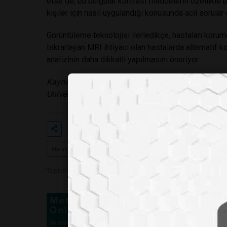
etse de, bu bulgular kontrast maddelerin özellikle 
kişiler için nasıl uygulandığı konusunda acil sorular
Görüntüleme teknolojisi ilerledikçe, hastaları koruma
tekrarlayan MRI ihtiyacı olan hastalarda alternatif 
analizinin daha dikkatli yapılmasını öneriyor.
Kaynak: UNM scientists discover how MRI contrast
University of New Mexico Health Sciences Newsro
Etiketler
#tek
#bir
#mrı
#taram
#bırakabiliyor
Toplam Görüntülenme 784