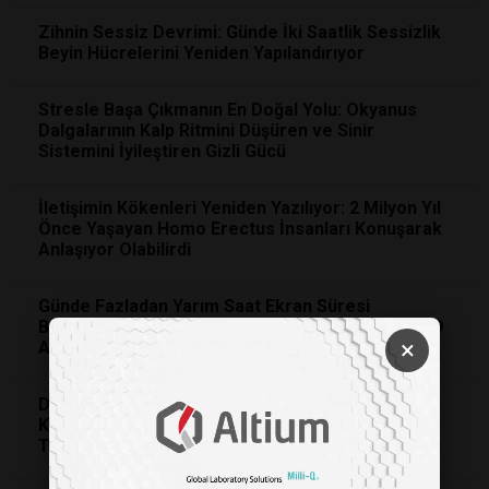
Zihnin Sessiz Devrimi: Günde İki Saatlik Sessizlik
Beyin Hücrelerini Yeniden Yapılandırıyor
Stresle Başa Çıkmanın En Doğal Yolu: Okyanus
Dalgalarının Kalp Ritmini Düşüren ve Sinir
Sistemini İyileştiren Gizli Gücü
İletişimin Kökenleri Yeniden Yazılıyor: 2 Milyon Yıl
Önce Yaşayan Homo Erectus İnsanları Konuşarak
Anlaşıyor Olabilirdi
Günde Fazladan Yarım Saat Ekran Süresi
Bebeklerde Konuşma Gecikmesi Riskini Yüzde 49
×
Artırıyor
Dünyanın Sesini Duymamızı Sağlayan Gizli
Kahraman: İnsan Vücudunun En Küçük Kemiği ile
Tanışın