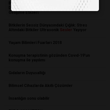
Bebeklerin Gülümsemesi Sadece Bir Refleks
Değil: İlk Aylarda Gelişen Güven Bağının Zihinsel
Gelişime Etkileri
Bitkilerin Sessiz Dünyasındaki Çığlık: Stres
Altındaki Bitkiler Ultrasonik
Sesler
Yayıyor
Yaşam Bilimleri Fuarları 2018
Konuşma terapistinin gözünden Covıd-19’un
konuşma ile yayılımı
Gıdaların Duyusallığı
Bilimsel Cihazlarda Akıllı Çözümler
İnsanlığın sonu olabilir