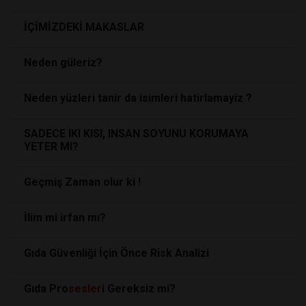
İÇİMİZDEKİ MAKASLAR
Neden güleriz?
Neden yüzleri tanir da isimleri hatirlamayiz ?
SADECE IKI KISI, INSAN SOYUNU KORUMAYA
YETER MI?
Geçmiş Zaman olur ki !
İlim mi irfan mı?
Gıda Güvenliği İçin Önce Risk Analizi
Gıda Pro
sesler
i Gereksiz mi?