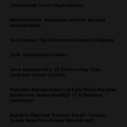
Zihnimizdeki
Sesler
i Kaybediyoruz
Mandela etkisi : beynimize sahte bir anı nasıl
yerleştirilebilir
Ses Dalgaları Yağ Hücrelerinin Kaderini Değiştirir
Şehir Gürültüsünün Etkileri
Gece Avcısının Sırrı: 25 Yıl Sonra Kuş Yiyen
Yarasanın Gizemi Çözüldü
Hafızaları Sandığınızdan Çok Daha Güçlü: Kargalar
Kendilerine Yapılan Kötülüğü 17 Yıl Boyunca
Unutmuyor
İlişkilerin Sigortası "5 Saniye Kuralı": Tartışma
Anında Beyni Resetlemek Mümkün mü?