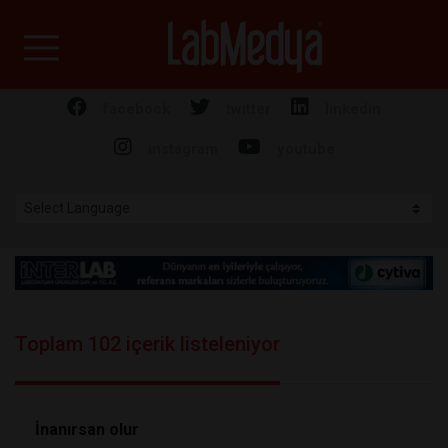
Labmedya - Laboratuv
facebook
twitter
linkedin
instagram
youtube
Toplam 102 içerik listeleniyor
İnanırsan olur