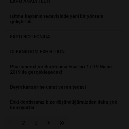
EXPO ANALYTECH
İşitme kaybının tedavisinde yeni bir yöntem
geliştirildi
EXPO BIOTECNICA
CLEANROOM EXHIBITION
Pharmanext ve Biotecnica Fuarları 17-19 Nisan
2019'da gerçekleşecek!
Beyin kanserine umut veren tedavi
Eski dostlarımız bize düşündüğümüzden daha çok
benziyorlar
1
2
3