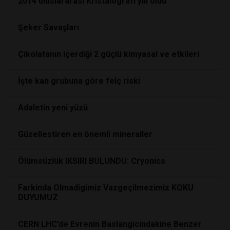
2014 uluslararası Kristalografi yılı oldu
Şeker Savaşları
Çikolatanın içerdiği 2 güçlü kimyasal ve etkileri
İşte kan grubuna göre felç riski
Adaletin yeni yüzü
Güzellestiren en önemli mineraller
Ölümsüzlük IKSIRI BULUNDU: Cryonics
Farkinda Olmadigimiz Vazgeçilmezimiz KOKU
DUYUMUZ
CERN LHC’de Evrenin Baslangicindakine Benzer