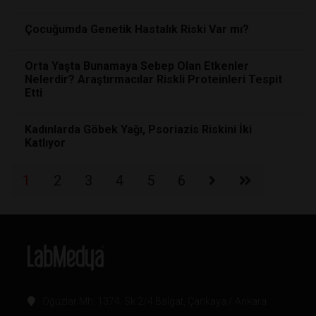
Çocuğumda Genetik Hastalık Riski Var mı?
Orta Yaşta Bunamaya Sebep Olan Etkenler
Nelerdir? Araştırmacılar Riskli Proteinleri Tespit
Etti
Kadınlarda Göbek Yağı, Psoriazis Riskini İki
Katlıyor
1
2
3
4
5
6
Oğuzlar Mh. 1374. Sk 2/4 Balgat, Çankaya / Ankara