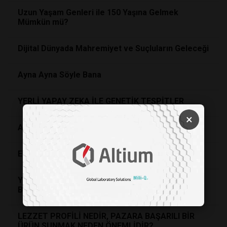
Uzun Yaşam Genleri ile 150 Yaşına Gelmek
Mümkün mü?
Dijital Dünyada Mahremiyet ve Suçluların Geleceği
Ayna Ayna Söyle Bana
YERLİ YAPAY ZEKA İLE GENETİK TESPİTLER
×
Akciğer kanserine karşı yeni bir ilaç geliştirildi
En Sıcak Üçüncü Yıl: 2025!
Yaşam Boyu Kanser Riski Artık Doğumdan Önce
Belirleniyor
LEZZET PROFİLİ NEDİR, PAZARA BAŞARILI BİR
ÜRÜN SUNMAK NEDEN ÖNEMLİDİR?