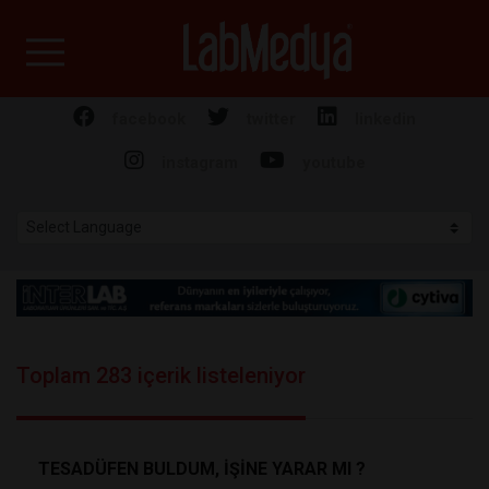
Labmedya - Laboratuv
facebook
twitter
linkedin
instagram
youtube
Toplam 283 içerik listeleniyor
TESADÜFEN BULDUM, İŞİNE YARAR MI ?