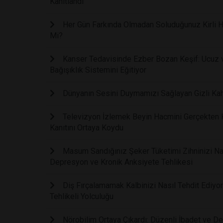
Kanıtlandı
Her Gün Farkında Olmadan Soluduğunuz Kirli Ha
Mi?
Kanser Tedavisinde Ezber Bozan Keşif: Ucuz ve
Bağışıklık Sistemini Eğitiyor
Dünyanın Sesini Duymamızı Sağlayan Gizli Kah
Televizyon İzlemek Beyin Hacmini Gerçekten Kü
Kanıtını Ortaya Koydu
Masum Sandığınız Şeker Tüketimi Zihninizi Nasıl
Depresyon ve Kronik Anksiyete Tehlikesi
Diş Fırçalamamak Kalbinizi Nasıl Tehdit Ediyor
Tehlikeli Yolculuğu
Nörobilim Ortaya Çıkardı: Düzenli İbadet ve De