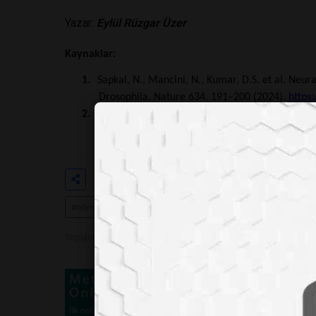
Yazar:
Eylül Rüzgar Üzer
Kaynaklar:
1.
Sapkal, N., Mancini, N., Kumar, D.S. et al. Neur
Drosophila. Nature 634, 191–200 (2024).
https
2.
Dorkenwald, S., Matsliah, A., Sterling, A.R. et 
138 (2024).
https://doi.org/10.1038/s41586-02
Etiketler
#meyve sineği
#beyin haritala
#labmedya
Toplam Görüntülenme 1809