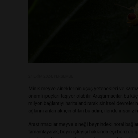
24 EKIM 2024, PERŞEMBE
Minik meyve sineklerinin uçuş yetenekleri ve karmaşı
önemli ipuçları taşıyor olabilir. Araştırmacılar, bu
milyon bağlantıyı haritalandırarak sinirsel devreleri
ağlarını anlamak için atılan bu adım, ileride insan zi
Araştırmacılar meyve sineği beynindeki nöral bağlan
tamamlayarak, beyin işleyişi hakkında eşi benzeri gö