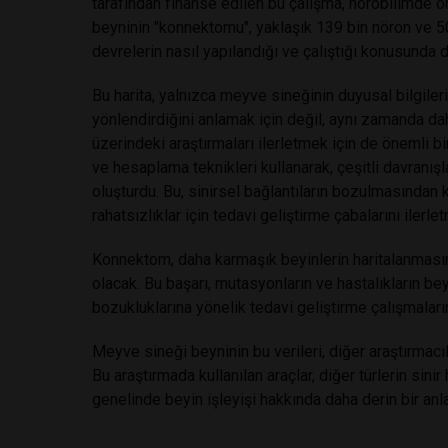
tarafından finanse edilen bu çalışma, nörobilimde ön
beyninin "konnektomu", yaklaşık 139 bin nöron ve 50
devrelerin nasıl yapılandığı ve çalıştığı konusunda d
Bu harita, yalnızca meyve sineğinin duyusal bilgileri 
yönlendirdiğini anlamak için değil, aynı zamanda da
üzerindeki araştırmaları ilerletmek için de önemli b
ve hesaplama teknikleri kullanarak, çeşitli davranışl
oluşturdu. Bu, sinirsel bağlantıların bozulmasından
rahatsızlıklar için tedavi geliştirme çabalarını iler
Konnektom, daha karmaşık beyinlerin haritalanmasınd
olacak. Bu başarı, mutasyonların ve hastalıkların bey
bozukluklarına yönelik tedavi geliştirme çalışmaların
Meyve sineği beyninin bu verileri, diğer araştırmacı
Bu araştırmada kullanılan araçlar, diğer türlerin sinir
genelinde beyin işleyişi hakkında daha derin bir anla