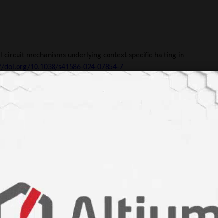
al circuit mechanisms underlying context-specific halting in
://doi.org/10.1038/s41586-024-07854-7
al. Neuronal wiring diagram of an adult brain. Nature 634, 124–
4-07558-y
ma
#konnektom
#sinir devreleri
#nörobilim
#insan beyni