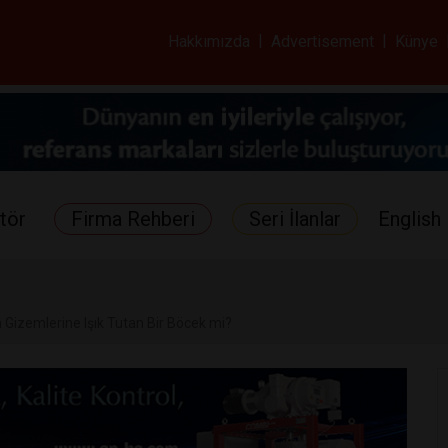
ar ve Sağlık Gazetes
Hakkımızda
|
Advertisement
|
Künye
tör
Firma Rehberi
Seri İlanlar
English 
 Gizemlerine Işık Tutan Bir Böcek mi?