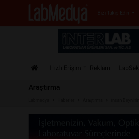
Labmedya - Laboratuv
Bizi Takip Edin
Hızlı Erişim
Reklam
LabSek
Araştırma
Labmedya
Haberler
Araştırma
İnsan Beyninin