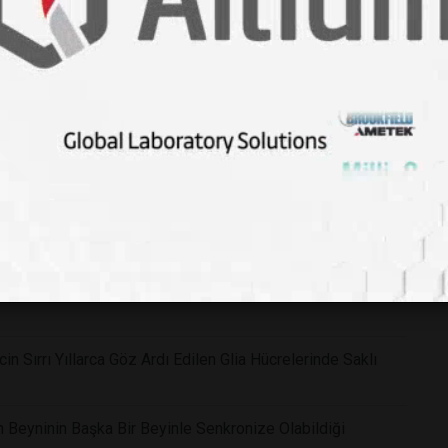
ban Pozu Zihni Nasıl Sakinleştiriyor?
Yeni Araştırmalar Zorlu Sürüşün Dikkat ve Hafıza
ğil: İlk Aylarda Gelişen Güven Bağının Zihinsel Gelişime
in Sırrı Yıllarca Göz Ardı Edilen Glia Hücrelerinde Saklı
n Beyninin Başka Bir Beyinle Senkronize Olabildiği