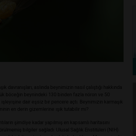
k davranışları, aslında beynimizin nasıl çalıştığı hakkında
 küçük böceğin beynindeki 130 binden fazla nöron ve 50
n işleyişine dair eşsiz bir pencere açtı. Beynimizin karmaşık
hninin en derin gizemlerine ışık tutabilir mi?
tıların şimdiye kadar yapılmış en kapsamlı haritasını
rülmemiş bilgiler sağladı. Ulusal Sağlık Enstitüleri (NIH)