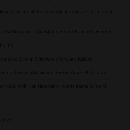
ıyor: Saniyede 40 Kez Yanıp Sönen Işık ve Ses Terapisi
r: FDA Dünyanın İlk Günlük Kolesterol Hapına Onay Verdi
CEKLER
atası ve Zarların Bilinmeyen Koruyucu Kalkanı
klerde Konuşma Gecikmesi Riskini Yüzde 49 Artırıyor
i Nesil Akıllı Hap Hastaların Hayatta Kalma Süresini
yarıyor