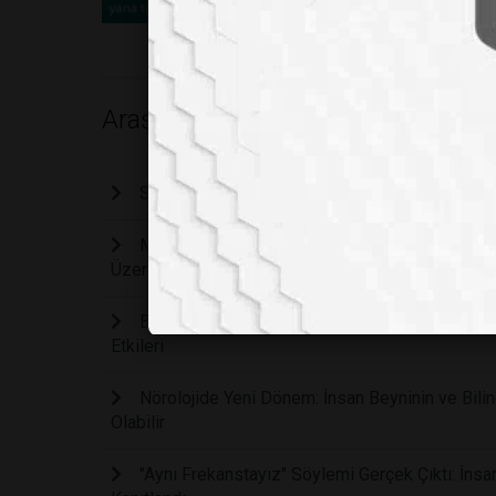
Araştırma
Stresi Anında Sıfırlayan Kadim Yoga Duruşu: Sa
Manuel Vites Kullanmak Beyni Geliştiriyor Mu: 
Üzerindeki Etkilerini İnceliyor
Bebeklerin Gülümsemesi Sadece Bir Refleks De
Etkileri
Nörolojide Yeni Dönem: İnsan Beyninin ve Bilinc
Olabilir
"Aynı Frekanstayız" Söylemi Gerçek Çıktı: İnsa