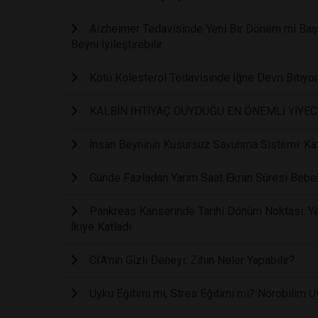
Alzheimer Tedavisinde Yeni Bir Dönem mi Başl
Beyni İyileştirebilir
Kötü Kolesterol Tedavisinde İğne Devri Bitiyo
KALBİN İHTİYAÇ DUYDUĞU EN ÖNEMLİ YİYE
İnsan Beyninin Kusursuz Savunma Sistemi: Kaf
Günde Fazladan Yarım Saat Ekran Süresi Bebe
Pankreas Kanserinde Tarihi Dönüm Noktası: Yen
İkiye Katladı
CIA'nin Gizli Deneyi: Zihin Neler Yapabilir?
Uyku Eğitimi mi, Stres Eğitimi mi? Nörobilim U