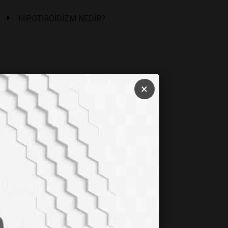
HİPOTİROİDİZM NEDİR?
×