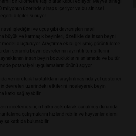
emli bir kilometre taşı olarak kabul ediliyor. Meyve sineği
 milyonun üzerinde sinaps içeriyor ve bu sinirsel
eğerli bilgiler sunuyor.
nasıl işlediğini ve uçuş gibi davranışları nasıl
ha büyük ve karmaşık beyinleri, özellikle de insan beyni
ir model oluşturuyor. Araştırma ekibi gelişmiş görüntüleme
ardan sorumlu beyin devrelerinin ayrıntılı temsillerini
 kaynaklanan insan beyin bozukluklarını anlamada ve bu tür
letmede potansiyel uygulamaların önünü açıyor.
a ve nörolojik hastalıkların araştırılmasında yol gösterici
in devreleri üzerindeki etkilerini inceleyerek beyin
a katkı sağlayabilir.
ların incelemesi için halka açık olarak sunulmuş durumda.
 haritalama çalışmalarını hızlandırabilir ve hayvanlar alemi
yışa katkıda bulunabilir.