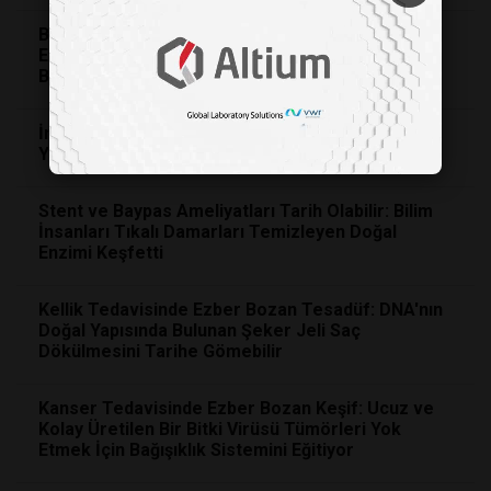
Bilim İnsanları Göze Mikroskobik Altın Enjekte
Etti: Körlük Tedavisinde Ameliyata Gerek
Bırakmayan Tarihi Keşif
İnsanlığın Doğaya Ağır Faturası: 40 Yılda Vahşi
Yaşamın Yarısı Yok Oldu
Stent ve Baypas Ameliyatları Tarih Olabilir: Bilim
İnsanları Tıkalı Damarları Temizleyen Doğal
Enzimi Keşfetti
Kellik Tedavisinde Ezber Bozan Tesadüf: DNA'nın
Doğal Yapısında Bulunan Şeker Jeli Saç
Dökülmesini Tarihe Gömebilir
Kanser Tedavisinde Ezber Bozan Keşif: Ucuz ve
Kolay Üretilen Bir Bitki Virüsü Tümörleri Yok
Etmek İçin Bağışıklık Sistemini Eğitiyor