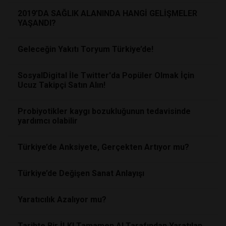
2019’DA SAĞLIK ALANINDA HANGİ GELİŞMELER
YAŞANDI?
Geleceğin Yakıtı Toryum Türkiye’de!
SosyalDigital İle Twitter'da Popüler Olmak İçin
Ucuz Takipçi Satın Alın!
Probiyotikler kaygı bozukluğunun tedavisinde
yardımcı olabilir
Türkiye’de Anksiyete, Gerçekten Artıyor mu?
Türkiye’de Değişen Sanat Anlayışı
Yaratıcılık Azalıyor mu?
Tarihte Bir İLK! Tamamen AI Tarafından Yaratılan