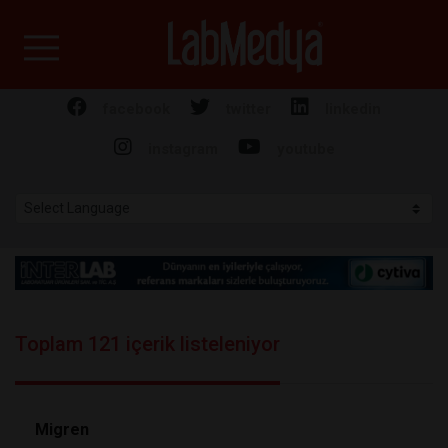
Labmedya - Laboratuv
facebook
twitter
linkedin
instagram
youtube
Toplam 121 içerik listeleniyor
Migren