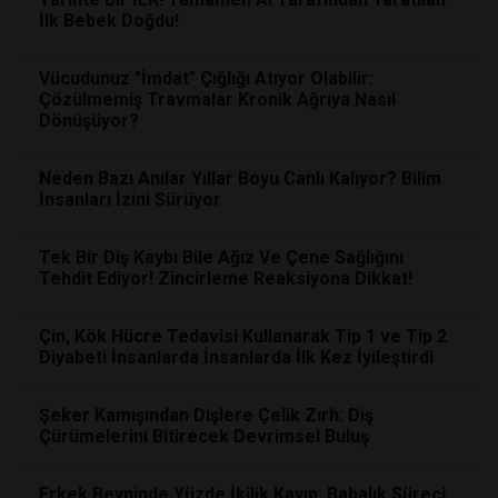
İlk Bebek Doğdu!
Vücudunuz "İmdat" Çığlığı Atıyor Olabilir:
Çözülmemiş Travmalar Kronik Ağrıya Nasıl
Dönüşüyor?
Neden Bazı Anılar Yıllar Boyu Canlı Kalıyor? Bilim
İnsanları İzini Sürüyor
Tek Bir Diş Kaybı Bile Ağız Ve Çene Sağlığını
Tehdit Ediyor! Zincirleme Reaksiyona Dikkat!
Çin, Kök Hücre Tedavisi Kullanarak Tip 1 ve Tip 2
Diyabeti İnsanlarda İnsanlarda İlk Kez İyileştirdi
Şeker Kamışından Dişlere Çelik Zırh: Diş
Çürümelerini Bitirecek Devrimsel Buluş
Erkek Beyninde Yüzde İkilik Kayıp: Babalık Süreci