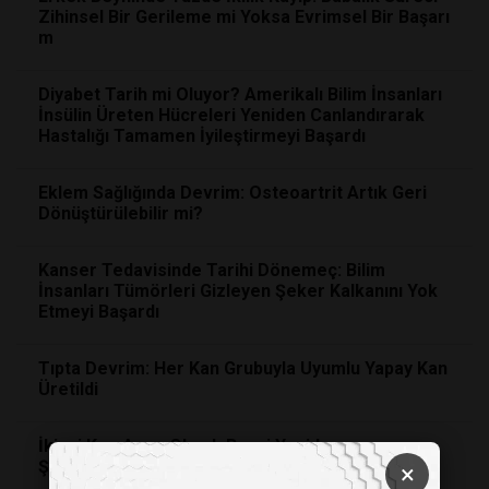
Zihinsel Bir Gerileme mi Yoksa Evrimsel Bir Başarı
m
Diyabet Tarih mi Oluyor? Amerikalı Bilim İnsanları
İnsülin Üreten Hücreleri Yeniden Canlandırarak
Hastalığı Tamamen İyileştirmeyi Başardı
Eklem Sağlığında Devrim: Osteoartrit Artık Geri
Dönüştürülebilir mi?
Kanser Tedavisinde Tarihi Dönemeç: Bilim
İnsanları Tümörleri Gizleyen Şeker Kalkanını Yok
Etmeyi Başardı
Tıpta Devrim: Her Kan Grubuyla Uyumlu Yapay Kan
Üretildi
İkinci Kez Anne Olmak Beyni Yeniden
Şekillendirerek Bilişsel Kapasiteyi Artırıyor
×