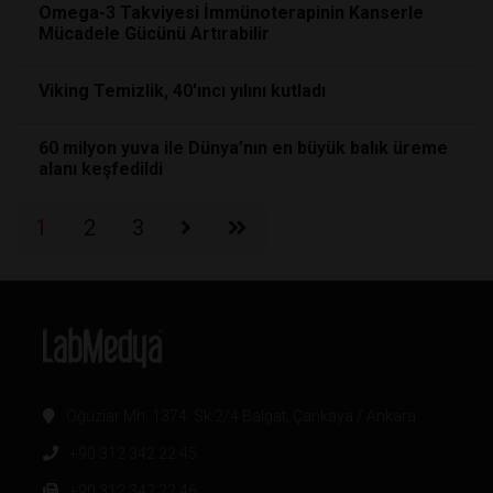
Omega-3 Takviyesi İmmünoterapinin Kanserle
Mücadele Gücünü Artırabilir
Viking Temizlik, 40'ıncı yılını kutladı
60 milyon yuva ile Dünya’nın en büyük balık üreme
alanı keşfedildi
1
2
3
Oğuzlar Mh. 1374. Sk 2/4 Balgat, Çankaya / Ankara
+90 312 342 22 45
+90 312 342 22 46