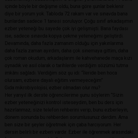
içinde böyle bir değişme oldu, buna göre şunlar beklenir
diye bir yorum yok. Tabloda 72 rakam var ve sınavda bana
bunlardan sadece 1 tanesi soruluyor. Çoğu sınıf arkadaşımın
ezber yeteneği bu sayede çok iyi gelişmişti. Bana faydası
ise, sadece sınavda kopya çekme yeteneğimi geliştirdi.
Devamında, daha fazla zamanım olduğu için yakınlarıma
daha fazla zaman ayırdım, daha çok sinemaya gittim, daha
çok roman okudum, arkadaşlarım ile kahvehanede maça kızı
oynadık ve asıl olarak o tarihlerde verdiğim sözümü tutma
imkânı sağladı. Verdiğim söz şu idi: “İleride ben hoca
olursam, ezbere dayalı eğitim vermeyeceğim”
Gıda mikrobiyolojisi, ezber olmadan olur mu?
Her yarıyıl ilk derste öğrencilerime şunu söylerim “Sizin
ezber yeteneğinizi kontrol isteseydim, ben bu ders için
hazırlanmaz, size telefon rehberini verip, bunu ezberleyin,
dönem sonunda bu rehberden sorumlusunuz derdim. Ama
ben size bir şeyler öğretmek için çaba harcıyorum. Her
dersin belirli bir ezberi vardır. Ezber ile öğrenmek arasındaki