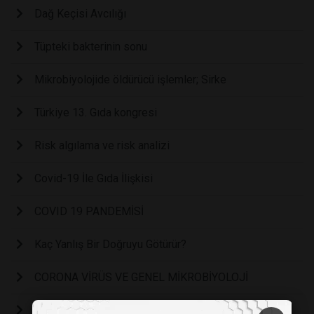
Dağ Keçisi Avcılığı
Tüpteki bakterinin sonu
Mikrobiyolojide öldürücü işlemler; Sirke
Türkiye 13. Gıda kongresi
Risk algılama ve risk analizi
Covid-19 İle Gıda İlişkisi
COVID 19 PANDEMİSİ
Kaç Yanlış Bir Doğruyu Götürür?
CORONA VİRÜS VE GENEL MİKROBİYOLOJİ
Şekersiz Reçel