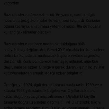
yapardım.
Bazı dersler sadece ezber idi. Ve yanıtın, sadece ilgili
hocanın istediği kelimeler ile verilmesi istenirdi. Konunun
özünü kavrayıp, anlatılması yeterli olmazdı. İlle de hocanın
kullandığı kelimeler olacaktı.
Bazı derslerin ise bize neden okutulduğunu hâlâ
anlayabilmiş değilim. Adı; Genel XYZ olmakla birlikte sadece
belirli bir konuda uzmanlaşacak kişilere verilmesi gereken
dersler idi. Konu son derece karmaşık, anlamak mümkün
değil, sadece ezber. O bilgiye gerek duyan kişinin kolaylıkla
kütüphanelerden erişebileceği ezber bilgiler idi.
Örneğin, yıl 1974, ilgili ders kitabının baskı tarihi 1969 ve o
kitapta 1963 yılı istatistik bilgileri var. O yıllarda kim ne
kadar doğru kayda girmiş, bilinemez. Diyelim ki kayıtlar
tümüyle doğru, üzerinden geçmiş 11 yıl. O istatistik bilgiyi
ezberlemeyi reddetmiştim. O bilgiler yorumlanarak, 11 sene