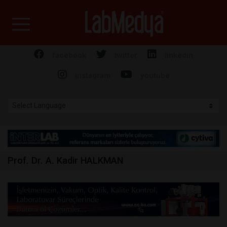
Labmedya - Laboratuv
facebook
twitter
linkedin
instagram
youtube
Prof. Dr. A. Kadir HALKMAN