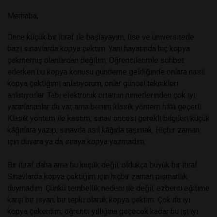
Merhaba,
Önce küçük bir itiraf ile başlayayım; lise ve üniversitede
bazı sınavlarda kopya çektim. Yani hayatında hiç kopya
çekmemiş olanlardan değilim. Öğrencilerimle sohbet
ederken bu kopya konusu gündeme geldiğinde onlara nasıl
kopya çektiğimi anlatıyorum, onlar güncel teknikleri
anlatıyorlar. Tabi elektronik ortamın nimetlerinden çok iyi
yararlananlar da var, ama benim klasik yöntem hâlâ geçerli.
Klasik yöntem ile kastım, sınav öncesi gerekli bilgileri küçük
kâğıtlara yazıp, sınavda asıl kâğıda taşımak. Hiçbir zaman
için duvara ya da sıraya kopya yazmadım.
Bir itiraf daha ama bu küçük değil, oldukça büyük bir itiraf:
Sınavlarda kopya çektiğim için hiçbir zaman pişmanlık
duymadım. Çünkü tembellik nedeni ile değil, ezberci eğitime
karşı bir isyan, bir tepki olarak kopya çektim. Çok da iyi
kopya çekerdim, öğrenci yıllığına geçecek kadar bu işi iyi