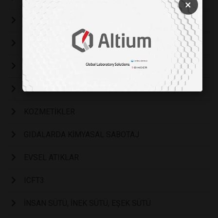
×
Bir Kongre ve bir Kitap
AKADEMİK YAYINCILIK
ANKETE DAYALI ÇALIŞMALAR
PROBİYOTİK SAYISI
KOZMETİKLER
GIDALARDA KİMYASAL SABOTAJ
EVSEL ATIKLAR
ICFT3
İNSAN SÜTÜ, İNEK SÜTÜ, EŞEK SÜTÜ