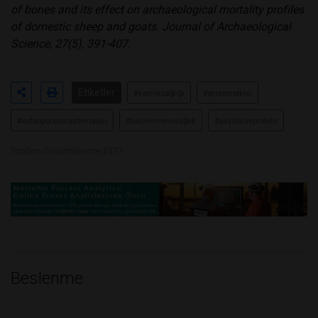
of bones and its effect on archaeological mortality profiles
of domestic sheep and goats. Journal of Archaeological
Science, 27(5), 391-407.
Etiketler
#kemiksağlığı
#proteinetkisi
#osteoporozaraştırmaları
#beslenmevesağlık
#yaşlılarveprotein
Toplam Görüntülenme 2377
Beslenme