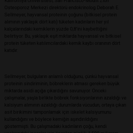
Kaliforniya Üniversitesi, San Francisco-Mount Zion
Osteoporoz Merkezi direktörü endokrinolog Deborah E.
Sellmeyer, hayvansal proteinin çoğunu (bitkisel protein
alımının yaklaşık dört katı) tüketen kadınların her yıl
kalçalarındaki kemiklerin yüzde 0,8'ini kaybettiğini
belirtiyor. Bu, yaklaşık eşit miktarda hayvansal ve bitkisel
protein tüketen katılımcılardaki kemik kaybı oranının dört
katıdır.
Sellmeyer, bulguların anlamlı olduğunu, çünkü hayvansal
proteinin sindiriminin, böbreklerin atması gereken büyük
miktarda asidi açığa çıkardığını savunuyor. Önceki
çalışmalar, yaşla birlikte böbrek fonksiyonlarının azaldığı ve
kalsiyum alımının azaldığı durumlarda vücudun, ortaya çıkan
asit birikimini tamponlamak için iskelet kalsiyumunu
kullandığını ve böylece kemiğin aşındırıldığını
göstermişti. Bu çalışmadaki kadınların çoğu, kendi