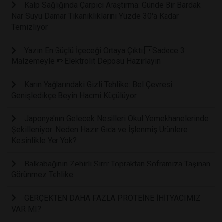
Kalp Sağlığında Çarpıcı Araştırma: Günde Bir Bardak
Nar Suyu Damar Tıkanıklıklarını Yüzde 30'a Kadar
Temizliyor
Yazın En Güçlü İçeceği Ortaya Çıktı:Sadece 3
Malzemeyle Elektrolit Deposu Hazırlayın
Karın Yağlarındaki Gizli Tehlike: Bel Çevresi
Genişledikçe Beyin Hacmi Küçülüyor
Japonya'nın Gelecek Nesilleri Okul Yemekhanelerinde
Şekilleniyor: Neden Hazır Gıda ve İşlenmiş Ürünlere
Kesinlikle Yer Yok?
Balkabağının Zehirli Sırrı: Topraktan Soframıza Taşınan
Görünmez Tehlike
GERÇEKTEN DAHA FAZLA PROTEİNE İHİTYACIMIZ
VAR MI?