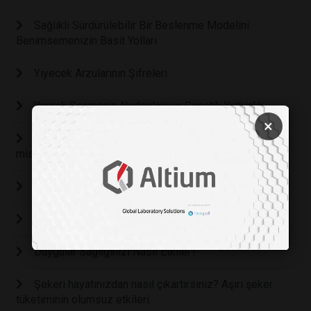
Sağlıklı Sürdürülebilir Bir Beslenme Modelini
Benimsemenizin Basit Yolları
Yiyecek Arzularının Şifreleri
Yemek Seçmenin Nedenleri ve Genetik Yatkınlık
×
Beslenme ile ruh sağlığınız arasındaki bağlantıyı bilir
misiniz?
Beslenme Tercihleri İle Beyin Sağlığı Arasındaki İlişki
FAZLA KİLOLARIN KADINLAR İÇİN FAYDALARI
Duygular Sağlığınızı Nasıl Etkiler?
Şekeri hayatınızdan nasıl çıkartırsınız? Aşırı şeker
tüketiminin olumsuz etkileri