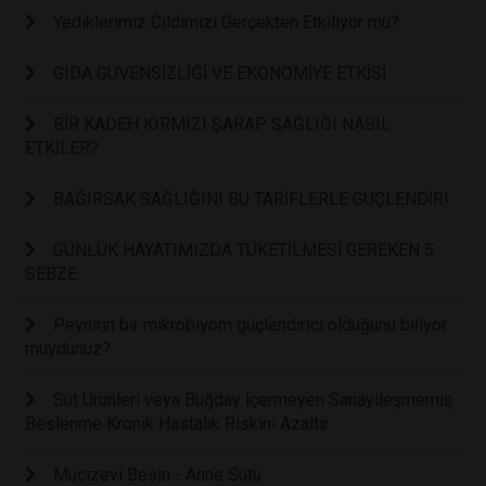
Yediklerimiz Cildimizi Gerçekten Etkiliyor mu?
GIDA GÜVENSİZLİĞİ VE EKONOMİYE ETKİSİ
BİR KADEH KIRMIZI ŞARAP SAĞLIĞI NASIL
ETKİLER?
BAĞIRSAK SAĞLIĞINI BU TARİFLERLE GÜÇLENDİR!
GÜNLÜK HAYATIMIZDA TÜKETİLMESİ GEREKEN 5
SEBZE
Peynirin bir mikrobiyom güçlendirici olduğunu biliyor
muydunuz?
Süt Ürünleri veya Buğday İçermeyen Sanayileşmemiş
Beslenme Kronik Hastalık Riskini Azaltır
Mucizevi Besin - Anne Sütü