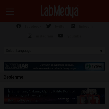
Labmedya - Laboratuv
facebook
twitter
linkedin
instagram
youtube
Beslenme