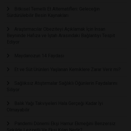
Bitkisel Temelli Et Alternatifleri: Geleceğin
Sürdürülebilir Besin Kaynakları
Araştırmacılar Obeziteyi Açıklamak İçin İnsan
Beyninde Hafıza ve İştah Arasındaki Bağlantıyı Tespit
Ediyor
Maydanozun 14 Faydası
Et ve Süt Ürünleri Yaşlanan Kemiklere Zarar Verir mi?
Sağlıksız Atıştırmalar Sağlıklı Öğünlerin Faydalarını
Siliyor
Balık Yağı Takviyeleri Hala Gerçeği Kadar İyi
Olmayabilir
Pandemi Dönemi Ekşi Hamur Ekmeğini Benzersiz
Şekilde Lezzetli Ve Ekşi Kılan Nedir?