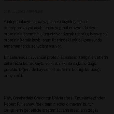
21 EYLÜL 2023, PERŞEMBE
Yaşlı popülasyonlarda yapılan iki büyük çalışma,
osteoporoza yol açabilen bu yapısal erozyonda diyet
proteininin öneminin altını çiziyor. Ancak raporlar, hayvansal
proteinin kemik kaybı oranı üzerindeki etkisi konusunda
tamamen farklı sonuçlara varıyor.
Bir çalışmada hayvansal protein açısından zengin diyetlerin
daha fazla kemik kaybı ve kırık riski ile ilişkili olduğu
görüldü. Diğerinde hayvansal proteinin kemiği koruduğu
ortaya çıktı.
Neb, Omaha'daki Creighton Üniversitesi Tıp Merkezi'nden
Robert P. Heaney, "pek tatmin edici olmayan" bu tür
çelişkilerin genellikle araştırmacıların insanların doğal