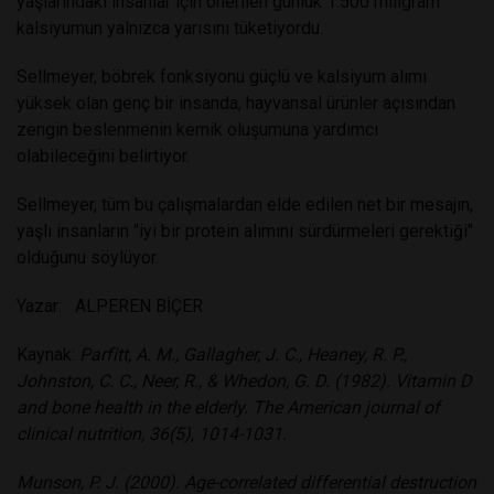
yaşlarındaki insanlar için önerilen günlük 1.500 miligram
kalsiyumun yalnızca yarısını tüketiyordu.
Sellmeyer, böbrek fonksiyonu güçlü ve kalsiyum alımı
yüksek olan genç bir insanda, hayvansal ürünler açısından
zengin beslenmenin kemik oluşumuna yardımcı
olabileceğini belirtiyor.
Sellmeyer, tüm bu çalışmalardan elde edilen net bir mesajın,
yaşlı insanların "iyi bir protein alımını sürdürmeleri gerektiği"
olduğunu söylüyor.
Yazar: ALPEREN BİÇER
Kaynak:
Parfitt, A. M., Gallagher, J. C., Heaney, R. P.,
Johnston, C. C., Neer, R., & Whedon, G. D. (1982). Vitamin D
and bone health in the elderly. The American journal of
clinical nutrition, 36(5), 1014-1031.
Munson, P. J. (2000). Age-correlated differential destruction