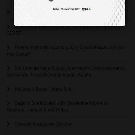
BAĞIRSAK SAĞLIĞINI BU TARİFLERLE GÜÇLENDİR!
GÜNLÜK HAYATIMIZDA TÜKETİLMESİ GEREKEN 5
SEBZE
Peynirin bir mikrobiyom güçlendirici olduğunu biliyor
muydunuz?
Süt Ürünleri veya Buğday İçermeyen Sanayileşmemiş
Beslenme Kronik Hastalık Riskini Azaltır
Mucizevi Besin - Anne Sütü
Sağlıklı Sürdürülebilir Bir Beslenme Modelini
Benimsemenizin Basit Yolları
Yiyecek Arzularının Şifreleri