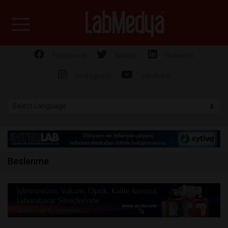
Labmedya - Laboratuv
facebook
twitter
linkedin
instagram
youtube
Beslenme