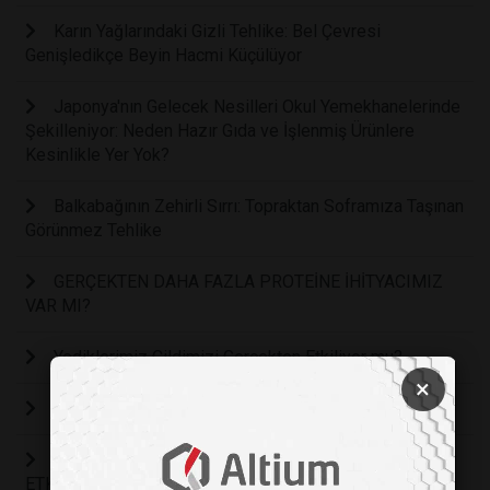
Karın Yağlarındaki Gizli Tehlike: Bel Çevresi
Genişledikçe Beyin Hacmi Küçülüyor
Japonya'nın Gelecek Nesilleri Okul Yemekhanelerinde
Şekilleniyor: Neden Hazır Gıda ve İşlenmiş Ürünlere
Kesinlikle Yer Yok?
Balkabağının Zehirli Sırrı: Topraktan Soframıza Taşınan
Görünmez Tehlike
GERÇEKTEN DAHA FAZLA PROTEİNE İHİTYACIMIZ
VAR MI?
Yediklerimiz Cildimizi Gerçekten Etkiliyor mu?
×
GIDA GÜVENSİZLİĞİ VE EKONOMİYE ETKİSİ
BİR KADEH KIRMIZI ŞARAP SAĞLIĞI NASIL
ETKİLER?