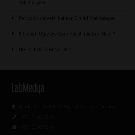
kötü bir şaka
Periyodik cetvelin babası: Dimitri Mendeleyev
8 Felsefi Öğretiye Göre Hayatın Anlamı Nedir?
HİPOTİROİDİZM NEDİR?
Oğuzlar Mh. 1374. Sk 2/4 Balgat, Çankaya / Ankara
+90 312 342 22 45
+90 312 342 22 46