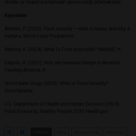
afetler ve ticaret kısıtlamaları güvensizliği artırmaktadır.
Kaynaklar:
Anthem, P. (2025). Food security – what it means and why it
matters, World Food Programme
Martins, K. (2024). What Is Food Insecurity?
WebMD
Slupski, A. (2021). How we measure hunger in America
Feeding America
World Bank Group (2024). What is Food Security?
Investopedia
U.S. Department of Health and Human Services (2024).
Food Insecurity, Healthy People 2030
Health.gov
Etiketler
#gıda
#gıda güvenliği
#beslenme