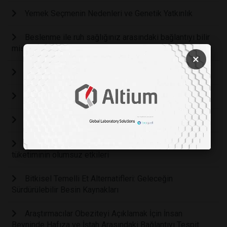
Yemek Seçmenin Nedenleri ve Genetik Yatkınlık
Beslenme ile ruh sağlığınız arasındaki bağlantıyı bilir
misiniz?
×
Beslenme Tercihleri İle Beyin Sağlığı Arasındaki İlişki
FAZLA KİLOLARIN KADINLAR İÇİN FAYDALARI
Duygular Sağlığınızı Nasıl Etkiler?
Şekeri hayatınızdan nasıl çıkartırsınız? Aşırı şeker
tüketiminin olumsuz etkileri
Bitkisel Temelli Et Alternatifleri: Geleceğin
Sürdürülebilir Besin Kaynakları
Araştırmacılar Obeziteyi Açıklamak İçin İnsan
Beyninde Hafıza ve İştah Arasındaki Bağlantıyı Tespit