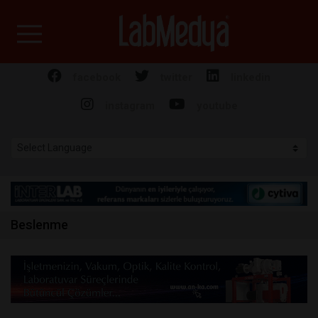
Labmedya - Laboratuv
facebook
twitter
linkedin
instagram
youtube
Beslenme