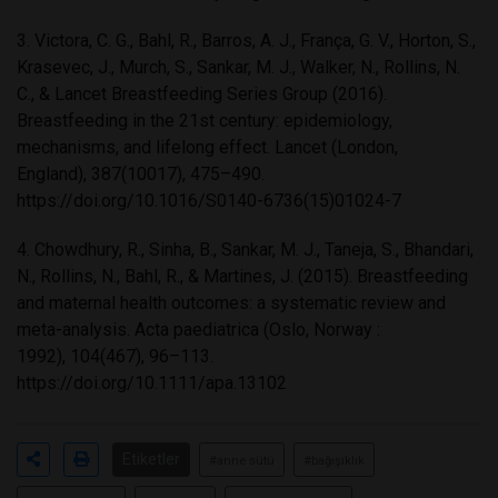
3. Victora, C. G., Bahl, R., Barros, A. J., França, G. V., Horton, S.,
Krasevec, J., Murch, S., Sankar, M. J., Walker, N., Rollins, N.
C., & Lancet Breastfeeding Series Group (2016).
Breastfeeding in the 21st century: epidemiology,
mechanisms, and lifelong effect. Lancet (London,
England), 387(10017), 475–490.
https://doi.org/10.1016/S0140-6736(15)01024-7
4. Chowdhury, R., Sinha, B., Sankar, M. J., Taneja, S., Bhandari,
N., Rollins, N., Bahl, R., & Martines, J. (2015). Breastfeeding
and maternal health outcomes: a systematic review and
meta-analysis. Acta paediatrica (Oslo, Norway :
1992), 104(467), 96–113.
https://doi.org/10.1111/apa.13102
Etiketler
#anne sütü
#bağışıklık