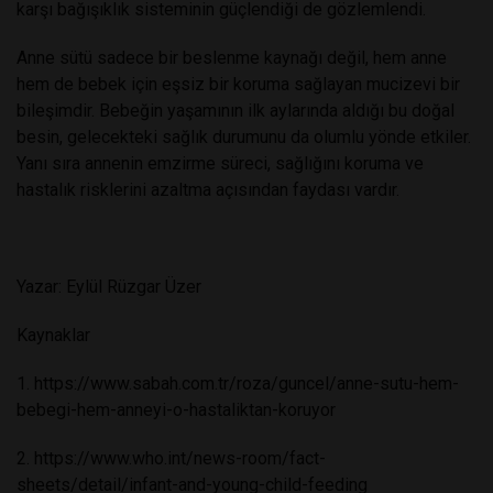
karşı bağışıklık sisteminin güçlendiği de gözlemlendi.
Anne sütü sadece bir beslenme kaynağı değil, hem anne
hem de bebek için eşsiz bir koruma sağlayan mucizevi bir
bileşimdir. Bebeğin yaşamının ilk aylarında aldığı bu doğal
besin, gelecekteki sağlık durumunu da olumlu yönde etkiler.
Yanı sıra annenin emzirme süreci, sağlığını koruma ve
hastalık risklerini azaltma açısından faydası vardır.
Yazar: Eylül Rüzgar Üzer
Kaynaklar
1.
https://www.sabah.com.tr/roza/guncel/anne-sutu-hem-
bebegi-hem-anneyi-o-hastaliktan-koruyor
2.
https://www.who.int/news-room/fact-
sheets/detail/infant-and-young-child-feeding