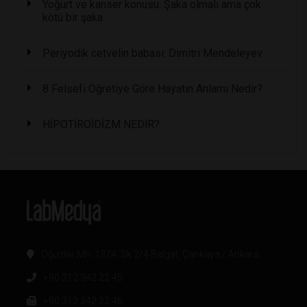
Yoğurt ve kanser konusu: Şaka olmalı ama çok
kötü bir şaka
Periyodik cetvelin babası: Dimitri Mendeleyev
8 Felsefi Öğretiye Göre Hayatın Anlamı Nedir?
HİPOTİROİDİZM NEDİR?
Oğuzlar Mh. 1374. Sk 2/4 Balgat, Çankaya / Ankara
+90 312 342 22 45
+90 312 342 22 46