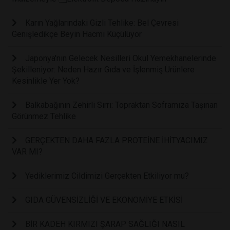
Karın Yağlarındaki Gizli Tehlike: Bel Çevresi
Genişledikçe Beyin Hacmi Küçülüyor
Japonya'nın Gelecek Nesilleri Okul Yemekhanelerinde
Şekilleniyor: Neden Hazır Gıda ve İşlenmiş Ürünlere
Kesinlikle Yer Yok?
Balkabağının Zehirli Sırrı: Topraktan Soframıza Taşınan
Görünmez Tehlike
GERÇEKTEN DAHA FAZLA PROTEİNE İHİTYACIMIZ
VAR MI?
Yediklerimiz Cildimizi Gerçekten Etkiliyor mu?
GIDA GÜVENSİZLİĞİ VE EKONOMİYE ETKİSİ
BİR KADEH KIRMIZI ŞARAP SAĞLIĞI NASIL