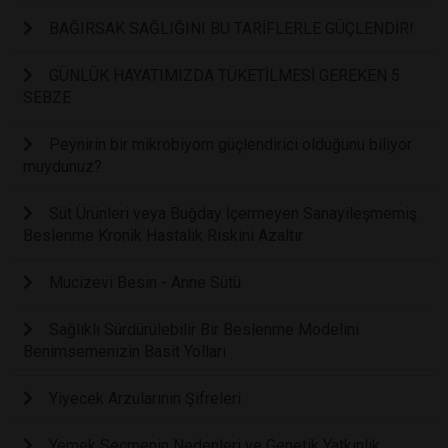
BAĞIRSAK SAĞLIĞINI BU TARİFLERLE GÜÇLENDİR!
GÜNLÜK HAYATIMIZDA TÜKETİLMESİ GEREKEN 5
SEBZE
Peynirin bir mikrobiyom güçlendirici olduğunu biliyor
muydunuz?
Süt Ürünleri veya Buğday İçermeyen Sanayileşmemiş
Beslenme Kronik Hastalık Riskini Azaltır
Mucizevi Besin - Anne Sütü
Sağlıklı Sürdürülebilir Bir Beslenme Modelini
Benimsemenizin Basit Yolları
Yiyecek Arzularının Şifreleri
Yemek Seçmenin Nedenleri ve Genetik Yatkınlık