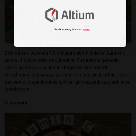
29,5 ml erik suyunda 1,5 miligram demir bulunur. Kuru erik
ayrıca lif bakımından da yüksektir. Bu nedenle genelde
kabızlığa karşı veya düzenli bağırsak hareketlerini
iyileştirmeyi sağlamaya yardımcı olması için tüketilir. Demir
seviyenizi düzenlemeniz için her gün lezzetli kuru erik suyu
içebilirsiniz.
C vitamini