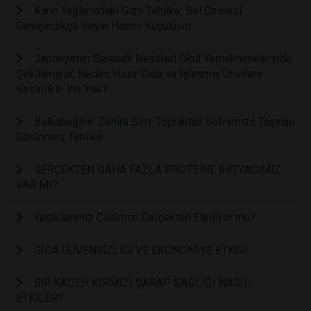
Karın Yağlarındaki Gizli Tehlike: Bel Çevresi
Genişledikçe Beyin Hacmi Küçülüyor
Japonya'nın Gelecek Nesilleri Okul Yemekhanelerinde
Şekilleniyor: Neden Hazır Gıda ve İşlenmiş Ürünlere
Kesinlikle Yer Yok?
Balkabağının Zehirli Sırrı: Topraktan Soframıza Taşınan
Görünmez Tehlike
GERÇEKTEN DAHA FAZLA PROTEİNE İHİTYACIMIZ
VAR MI?
Yediklerimiz Cildimizi Gerçekten Etkiliyor mu?
GIDA GÜVENSİZLİĞİ VE EKONOMİYE ETKİSİ
BİR KADEH KIRMIZI ŞARAP SAĞLIĞI NASIL
ETKİLER?