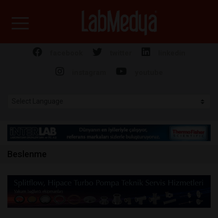
Labmedya - Laboratuv
facebook
twitter
linkedin
instagram
youtube
Beslenme