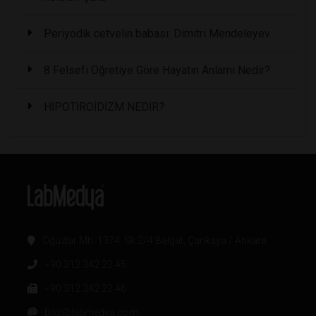
Periyodik cetvelin babası: Dimitri Mendeleyev
8 Felsefi Öğretiye Göre Hayatın Anlamı Nedir?
HİPOTİROİDİZM NEDİR?
Oğuzlar Mh. 1374. Sk 2/4 Balgat, Çankaya / Ankara
+90 312 342 22 45
+90 312 342 22 46
bilgi@labmedya.com