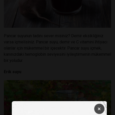
Pancar suyunun tadını sever misiniz? Demir eksikliğiniz
varsa içmelisiniz. Pancar suyu, demir ve C vitamini ihtiyacı
olanlar için mükemmel bir içecektir. Pancar suyu içmek,
kanınızdaki hemoglobin seviyesini iyileştirmenin mükemmel
bir yoludur.
Erik suyu
×