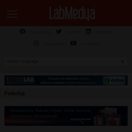
Labmedya - Laboratuv
facebook
twitter
linkedin
instagram
youtube
Psikoloji