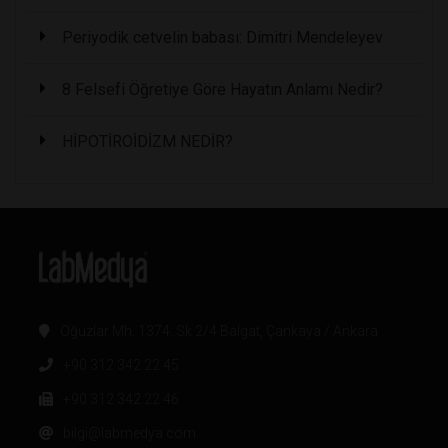
Periyodik cetvelin babası: Dimitri Mendeleyev
8 Felsefi Öğretiye Göre Hayatın Anlamı Nedir?
HİPOTİROİDİZM NEDİR?
Oğuzlar Mh. 1374. Sk 2/4 Balgat, Çankaya / Ankara
+90 312 342 22 45
+90 312 342 22 46
bilgi@labmedya.com