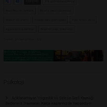
Etiketler
#ilk izlenim nasıl oluşur
#yüz ifadeleri ve kişilik
#kıyafet seçimi psikolojisi
#beden dili önemi
#sosyal statü göstergeleri
#göz teması etkisi
#giyim tarzı ve karakter
#insanlar neye dikkat eder
Toplam Görüntülenme 1928
Psikoloji
Açıklanamayan Yorgunluk ve Stresin Gizli Kaynağı:
Bedeniniz Travmaları Kalça Kaslarınızda Hapsediyor