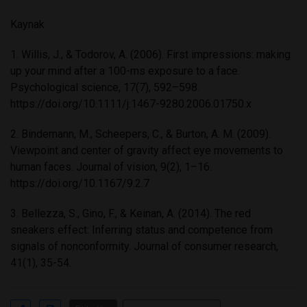
Kaynak
1. Willis, J., & Todorov, A. (2006). First impressions: making
up your mind after a 100-ms exposure to a face.
Psychological science, 17(7), 592–598.
https://doi.org/10.1111/j.1467-9280.2006.01750.x
2. Bindemann, M., Scheepers, C., & Burton, A. M. (2009).
Viewpoint and center of gravity affect eye movements to
human faces. Journal of vision, 9(2), 1–16.
https://doi.org/10.1167/9.2.7
3. Bellezza, S., Gino, F., & Keinan, A. (2014). The red
sneakers effect: Inferring status and competence from
signals of nonconformity. Journal of consumer research,
41(1), 35-54.