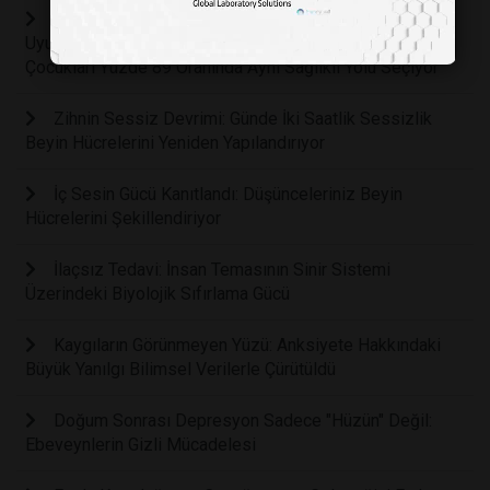
Bilimsel Araştırma Ortaya Koydu: Alkol ve
Uyuşturucudan Tamamen Uzak Duran Ebeveynlerin
Çocukları Yüzde 89 Oranında Aynı Sağlıklı Yolu Seçiyor
Zihnin Sessiz Devrimi: Günde İki Saatlik Sessizlik
Beyin Hücrelerini Yeniden Yapılandırıyor
İç Sesin Gücü Kanıtlandı: Düşünceleriniz Beyin
Hücrelerini Şekillendiriyor
İlaçsız Tedavi: İnsan Temasının Sinir Sistemi
Üzerindeki Biyolojik Sıfırlama Gücü
Kaygıların Görünmeyen Yüzü: Anksiyete Hakkındaki
Büyük Yanılgı Bilimsel Verilerle Çürütüldü
Doğum Sonrası Depresyon Sadece "Hüzün" Değil:
Ebeveynlerin Gizli Mücadelesi