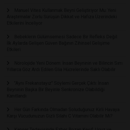
Manuel Vites Kullanmak Beyni Geliştiriyor Mu: Yeni
Araştırmalar Zorlu Sürüşün Dikkat ve Hafıza Üzerindeki
Etkilerini İnceliyor
Bebeklerin Gülümsemesi Sadece Bir Refleks Değil:
İlk Aylarda Gelişen Güven Bağının Zihinsel Gelişime
Etkileri
Nörolojide Yeni Dönem: İnsan Beyninin ve Bilincin Sırrı
Yıllarca Göz Ardı Edilen Glia Hücrelerinde Saklı Olabilir
"Aynı Frekanstayız" Söylemi Gerçek Çıktı: İnsan
Beyninin Başka Bir Beyinle Senkronize Olabildiği
Kanıtlandı
Her Gün Farkında Olmadan Soluduğunuz Kirli Havaya
Karşı Vücudunuzun Gizli Silahı C Vitamini Olabilir Mi?
Kanser Tedavisinde Ezber Bozan Keşif: Ucuz ve