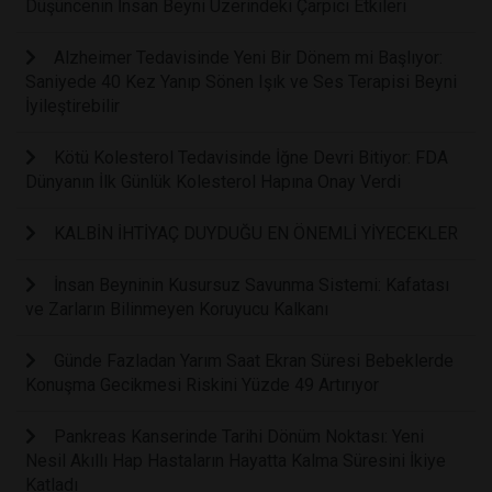
Düşüncenin İnsan Beyni Üzerindeki Çarpıcı Etkileri
Alzheimer Tedavisinde Yeni Bir Dönem mi Başlıyor:
Saniyede 40 Kez Yanıp Sönen Işık ve Ses Terapisi Beyni
İyileştirebilir
Kötü Kolesterol Tedavisinde İğne Devri Bitiyor: FDA
Dünyanın İlk Günlük Kolesterol Hapına Onay Verdi
KALBİN İHTİYAÇ DUYDUĞU EN ÖNEMLİ YİYECEKLER
İnsan Beyninin Kusursuz Savunma Sistemi: Kafatası
ve Zarların Bilinmeyen Koruyucu Kalkanı
Günde Fazladan Yarım Saat Ekran Süresi Bebeklerde
Konuşma Gecikmesi Riskini Yüzde 49 Artırıyor
Pankreas Kanserinde Tarihi Dönüm Noktası: Yeni
Nesil Akıllı Hap Hastaların Hayatta Kalma Süresini İkiye
Katladı