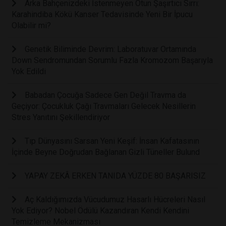
Arka Bahçenizdeki İstenmeyen Otun Şaşırtıcı Sırrı:
Karahindiba Kökü Kanser Tedavisinde Yeni Bir İpucu
Olabilir mi?
Genetik Biliminde Devrim: Laboratuvar Ortamında
Down Sendromundan Sorumlu Fazla Kromozom Başarıyla
Yok Edildi
Babadan Çocuğa Sadece Gen Değil Travma da
Geçiyor: Çocukluk Çağı Travmaları Gelecek Nesillerin
Stres Yanıtını Şekillendiriyor
Tıp Dünyasını Sarsan Yeni Keşif: İnsan Kafatasının
İçinde Beyne Doğrudan Bağlanan Gizli Tüneller Bulund
YAPAY ZEKÂ ERKEN TANIDA YÜZDE 80 BAŞARISIZ
Aç Kaldığımızda Vücudumuz Hasarlı Hücreleri Nasıl
Yok Ediyor? Nobel Ödülü Kazandıran Kendi Kendini
Temizleme Mekanizması