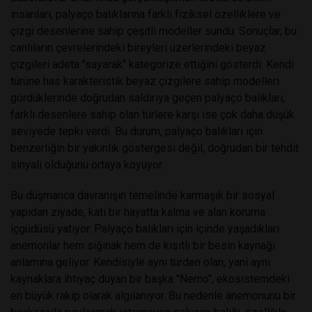
insanları, palyaço balıklarına farklı fiziksel özelliklere ve
çizgi desenlerine sahip çeşitli modeller sundu. Sonuçlar, bu
canlıların çevrelerindeki bireyleri üzerlerindeki beyaz
çizgileri adeta "sayarak" kategorize ettiğini gösterdi. Kendi
türüne has karakteristik beyaz çizgilere sahip modelleri
gördüklerinde doğrudan saldırıya geçen palyaço balıkları,
farklı desenlere sahip olan türlere karşı ise çok daha düşük
seviyede tepki verdi. Bu durum, palyaço balıkları için
benzerliğin bir yakınlık göstergesi değil, doğrudan bir tehdit
sinyali olduğunu ortaya koyuyor.
Bu düşmanca davranışın temelinde karmaşık bir sosyal
yapıdan ziyade, katı bir hayatta kalma ve alan koruma
içgüdüsü yatıyor. Palyaço balıkları için içinde yaşadıkları
anemonlar hem sığınak hem de kısıtlı bir besin kaynağı
anlamına geliyor. Kendisiyle aynı türden olan, yani aynı
kaynaklara ihtiyaç duyan bir başka "Nemo", ekosistemdeki
en büyük rakip olarak algılanıyor. Bu nedenle anemonunu bir