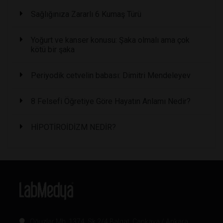
Sağlığınıza Zararlı 6 Kumaş Türü
Yoğurt ve kanser konusu: Şaka olmalı ama çok
kötü bir şaka
Periyodik cetvelin babası: Dimitri Mendeleyev
8 Felsefi Öğretiye Göre Hayatın Anlamı Nedir?
HİPOTİROİDİZM NEDİR?
Oğuzlar Mh. 1374. Sk 2/4 Balgat, Çankaya / Ankara