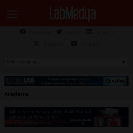
Labmedya - Laboratuv
facebook
twitter
linkedin
instagram
youtube
Araştırma