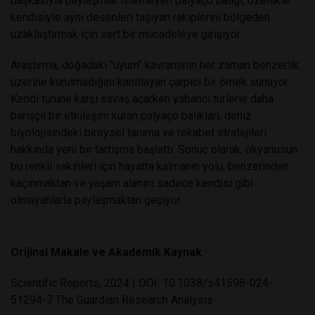
başkasıyla paylaşmak istemeyen palyaço balığı, özellikle
kendisiyle aynı desenleri taşıyan rakiplerini bölgeden
uzaklaştırmak için sert bir mücadeleye girişiyor.
Araştırma, doğadaki "uyum" kavramının her zaman benzerlik
üzerine kurulmadığını kanıtlayan çarpıcı bir örnek sunuyor.
Kendi türüne karşı savaş açarken yabancı türlerle daha
barışçıl bir etkileşim kuran palyaço balıkları, deniz
biyolojisindeki bireysel tanıma ve rekabet stratejileri
hakkında yeni bir tartışma başlattı. Sonuç olarak, okyanusun
bu renkli sakinleri için hayatta kalmanın yolu, benzerinden
kaçınmaktan ve yaşam alanını sadece kendisi gibi
olmayanlarla paylaşmaktan geçiyor.
Orijinal Makale ve Akademik Kaynak
Scientific Reports, 2024 | DOI: 10.1038/s41598-024-
51294-7 The Guardian Research Analysis