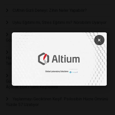
CIA'nin Gizli Deneyi: Zihin Neler Yapabilir?
Uyku Eğitimi mi, Stres Eğitimi mi? Nörobilim Uyarıyor
Dünya Nüfusunun Sadece Yüzde 2'sinde Bulunan Yeşil
×
Gözlerin Bilimsel Sırrı Çözüldü
Kanser Tedavisinde Ezber Bozan Keşif: Tümör
Hücrelerini Yok Etmeden Sağlıklı Hücrelere Dönüştüren
Teknoloji Geliştirildi
Vücudun Kendi Kendine Saldırmasını Engelleyen Gizli
Güç: Otoimmün Hastalıkların Tedavisinde Yeni Bir Çığır
Açacak EGR1 Geni Keşfedildi
Yaşlanmayı Geciktiren Keşif: Psilosibin Hücre Ömrünü
Yüzde 57 Uzatıyor