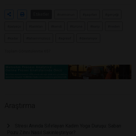
Etiketler
#nemonun
#şaşırtan
#gerçeği
#palyaço
#balıkları
#kendi
#türüne
#karşı
#neden
#kadar
#tahammülsüz
#agresif
#davranıyor
Toplam Görüntülenme 657
Araştırma
Stresi Anında Sıfırlayan Kadim Yoga Duruşu: Saban
Pozu Zihni Nasıl Sakinleştiriyor?