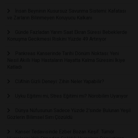
İnsan Beyninin Kusursuz Savunma Sistemi: Kafatası
ve Zarların Bilinmeyen Koruyucu Kalkanı
Günde Fazladan Yarım Saat Ekran Süresi Bebeklerde
Konuşma Gecikmesi Riskini Yüzde 49 Artırıyor
Pankreas Kanserinde Tarihi Dönüm Noktası: Yeni
Nesil Akıllı Hap Hastaların Hayatta Kalma Süresini İkiye
Katladı
CIA'nin Gizli Deneyi: Zihin Neler Yapabilir?
Uyku Eğitimi mi, Stres Eğitimi mi? Nörobilim Uyarıyor
Dünya Nüfusunun Sadece Yüzde 2'sinde Bulunan Yeşil
Gözlerin Bilimsel Sırrı Çözüldü
Kanser Tedavisinde Ezber Bozan Keşif: Tümör