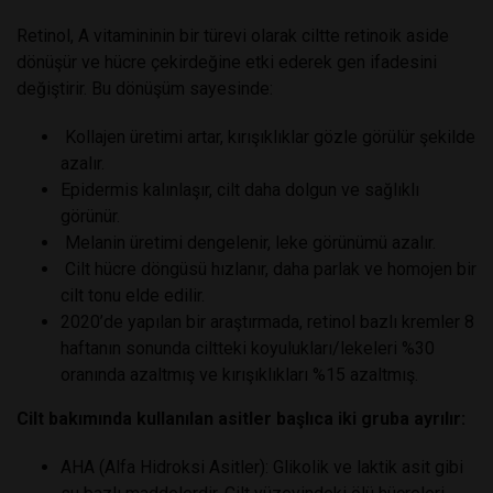
Retinol, A vitamininin bir türevi olarak ciltte retinoik aside
dönüşür ve hücre çekirdeğine etki ederek gen ifadesini
değiştirir. Bu dönüşüm sayesinde:
Kollajen üretimi artar, kırışıklıklar gözle görülür şekilde
azalır.
Epidermis kalınlaşır, cilt daha dolgun ve sağlıklı
görünür.
Melanin üretimi dengelenir, leke görünümü azalır.
Cilt hücre döngüsü hızlanır, daha parlak ve homojen bir
cilt tonu elde edilir.
2020’de yapılan bir araştırmada, retinol bazlı kremler 8
haftanın sonunda ciltteki koyulukları/lekeleri %30
oranında azaltmış ve kırışıklıkları %15 azaltmış.
Cilt bakımında kullanılan asitler başlıca iki gruba ayrılır:
AHA (Alfa Hidroksi Asitler): Glikolik ve laktik asit gibi