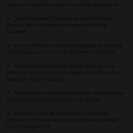
Yıllarca Göz Ardı Edilen Glia Hücrelerinde Saklı Olabilir
"Aynı Frekanstayız" Söylemi Gerçek Çıktı: İnsan
Beyninin Başka Bir Beyinle Senkronize Olabildiği
Kanıtlandı
Her Gün Farkında Olmadan Soluduğunuz Kirli Havaya
Karşı Vücudunuzun Gizli Silahı C Vitamini Olabilir Mi?
Kanser Tedavisinde Ezber Bozan Keşif: Ucuz ve
Kolay Üretilen Bir Bitki Virüsü Tümörleri Yok Etmek İçin
Bağışıklık Sistemini Eğitiyor
Dünyanın Sesini Duymamızı Sağlayan Gizli Kahraman:
İnsan Vücudunun En Küçük Kemiği ile Tanışın
Televizyon İzlemek Beyin Hacmini Gerçekten
Küçültüyor: 20 Yıllık Araştırma Eski Efsanenin Bilimsel
Kanıtını Ortaya Koydu