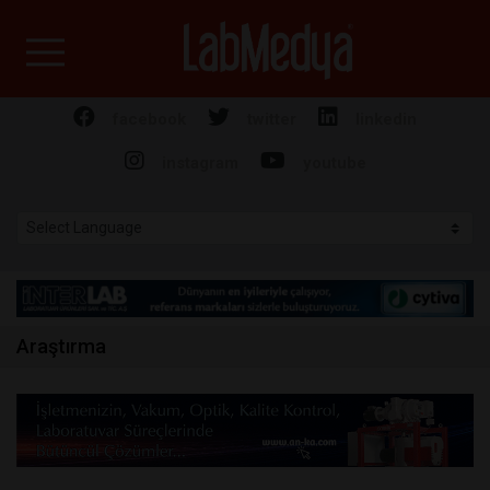
Labmedya - Laboratuv
facebook
twitter
linkedin
instagram
youtube
Araştırma