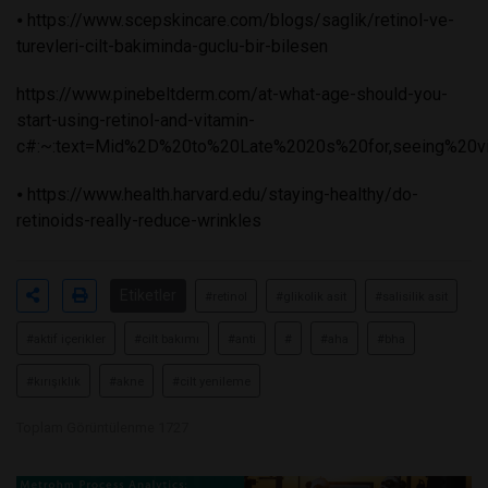
⦁
https://www.scepskincare.com/blogs/saglik/retinol-ve-
turevleri-cilt-bakiminda-guclu-bir-bilesen
https://www.pinebeltderm.com/at-what-age-should-you-
start-using-retinol-and-vitamin-
c#:~:text=Mid%2D%20to%20Late%2020s%20for,seeing%20vi
⦁
https://www.health.harvard.edu/staying-healthy/do-
retinoids-really-reduce-wrinkles
Etiketler
#retinol
#glikolik asit
#salisilik asit
#aktif içerikler
#cilt bakımı
#anti
#
#aha
#bha
#kırışıklık
#akne
#cilt yenileme
Toplam Görüntülenme 1727