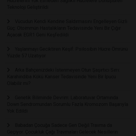
Hücrelerini Yok Etmeden Sağlıklı Hücrelere Dönüştüren
Teknoloji Geliştirildi
Vücudun Kendi Kendine Saldırmasını Engelleyen Gizli
Güç: Otoimmün Hastalıkların Tedavisinde Yeni Bir Çığır
Açacak EGR1 Geni Keşfedildi
Yaşlanmayı Geciktiren Keşif: Psilosibin Hücre Ömrünü
Yüzde 57 Uzatıyor
Arka Bahçenizdeki İstenmeyen Otun Şaşırtıcı Sırrı:
Karahindiba Kökü Kanser Tedavisinde Yeni Bir İpucu
Olabilir mi?
Genetik Biliminde Devrim: Laboratuvar Ortamında
Down Sendromundan Sorumlu Fazla Kromozom Başarıyla
Yok Edildi
Babadan Çocuğa Sadece Gen Değil Travma da
Geçiyor: Çocukluk Çağı Travmaları Gelecek Nesillerin