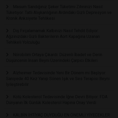
Masum Sandığınız Şeker Tüketimi Zihninizi Nasıl
Tüketiyor: Tatlı Alışkanlığının Ardındaki Gizli Depresyon ve
Kronik Anksiyete Tehlikesi
Diş Fırçalamamak Kalbinizi Nasıl Tehdit Ediyor:
Ağzınızdaki Gizli Bakterilerin Aort Kapağına Uzanan
Tehlikeli Yolculuğu
Nörobilim Ortaya Çıkardı: Düzenli İbadet ve Derin
Düşüncenin İnsan Beyni Üzerindeki Çarpıcı Etkileri
Alzheimer Tedavisinde Yeni Bir Dönem mi Başlıyor:
Saniyede 40 Kez Yanıp Sönen Işık ve Ses Terapisi Beyni
İyileştirebilir
Kötü Kolesterol Tedavisinde İğne Devri Bitiyor: FDA
Dünyanın İlk Günlük Kolesterol Hapına Onay Verdi
KALBİN İHTİYAÇ DUYDUĞU EN ÖNEMLİ YİYECEKLER