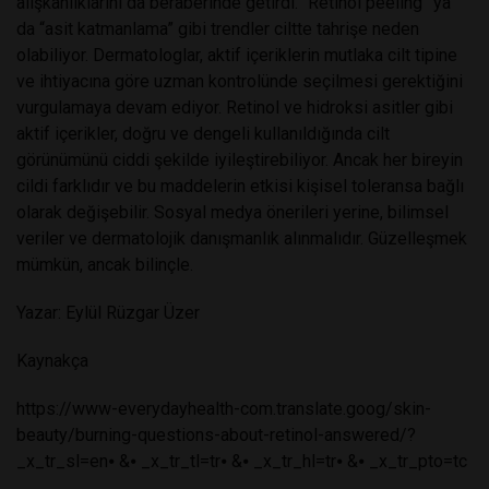
alışkanlıklarını da beraberinde getirdi. “Retinol peeling” ya
da “asit katmanlama” gibi trendler ciltte tahrişe neden
olabiliyor. Dermatologlar, aktif içeriklerin mutlaka cilt tipine
ve ihtiyacına göre uzman kontrolünde seçilmesi gerektiğini
vurgulamaya devam ediyor. Retinol ve hidroksi asitler gibi
aktif içerikler, doğru ve dengeli kullanıldığında cilt
görünümünü ciddi şekilde iyileştirebiliyor. Ancak her bireyin
cildi farklıdır ve bu maddelerin etkisi kişisel toleransa bağlı
olarak değişebilir. Sosyal medya önerileri yerine, bilimsel
veriler ve dermatolojik danışmanlık alınmalıdır. Güzelleşmek
mümkün, ancak bilinçle.
Yazar: Eylül Rüzgar Üzer
Kaynakça
https://www-everydayhealth-com.translate.goog/skin-
beauty/burning-questions-about-retinol-answered/?
_x_tr_sl=en⦁
&⦁
_x_tr_tl=tr⦁
&⦁
_x_tr_hl=tr⦁
&⦁
_x_tr_pto=tc