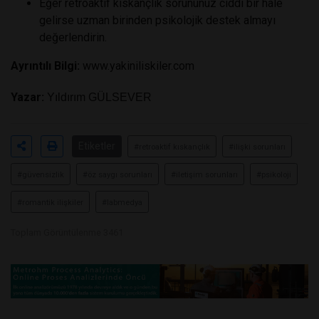
Eğer retroaktif kıskançlık sorununuz ciddi bir hale
gelirse uzman birinden psikolojik destek almayı
değerlendirin.
Ayrıntılı Bilgi:
www.yakiniliskiler.com
Yazar:
Yıldırım GÜLSEVER
Etiketler
#retroaktif kıskançlık
#ilişki sorunları
#güvensizlik
#öz saygı sorunları
#iletişim sorunları
#psikoloji
#romantik ilişkiler
#labmedya
Toplam Görüntülenme 3461