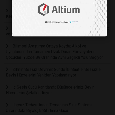
Çocuğunuzu Her Gün Eleştiriyor Musunuz? Bilim, Bu
Kelimelerin Beyni Nasıl Yıktığını Açıklıyo
Çocuklarınızın Not Ortalamasını Yükseltmenin En Ucuz
ve Etkili Yolu Aile Sofrası mı?
Bilimsel Araştırma Ortaya Koydu: Alkol ve
Uyuşturucudan Tamamen Uzak Duran Ebeveynlerin
Çocukları Yüzde 89 Oranında Aynı Sağlıklı Yolu Seçiyor
Zihnin Sessiz Devrimi: Günde İki Saatlik Sessizlik
Beyin Hücrelerini Yeniden Yapılandırıyor
İç Sesin Gücü Kanıtlandı: Düşünceleriniz Beyin
Hücrelerini Şekillendiriyor
İlaçsız Tedavi: İnsan Temasının Sinir Sistemi
Üzerindeki Biyolojik Sıfırlama Gücü