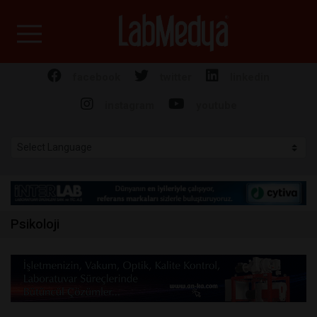
Labmedya - Laboratuv
facebook
twitter
linkedin
instagram
youtube
Psikoloji