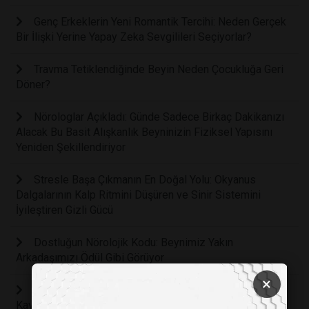
Genç Erkeklerin Yeni Romantik Tercihi: Neden Gerçek
Bir İlişki Yerine Yapay Zeka Sevgilileri Seçiyorlar?
Travma Tetiklendiğinde Beyin Neden Çocukluğa Geri
Döner?
Nörologlar Açıkladı: Günde Sadece Birkaç Dakikanızı
Alacak Bu Basit Alışkanlık Beyninizin Fiziksel Yapısını
Yeniden Şekillendiriyor
Stresle Başa Çıkmanın En Doğal Yolu: Okyanus
Dalgalarının Kalp Ritmini Düşüren ve Sinir Sistemini
İyileştiren Gizli Gücü
Dostluğun Nörolojik Kodu: Beynimiz Yakın
Arkadaşımızı Ödül Gibi Görüyor
×
Ev İşleri ve Mental Yük: Kadınların En Yüksek Stres
Kaynağı Kanepede Uzanan Eşler mi?