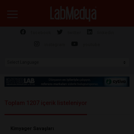
Labmedya - Laboratuv
facebook
twitter
linkedin
instagram
youtube
Toplam 1207 içerik listeleniyor
Kimyager Savaşları