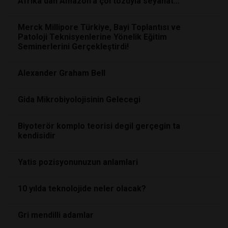
Afrika'dan Amazon'a çöl tozuyla seyahat...
Merck Millipore Türkiye, Bayi Toplantısı ve
Patoloji Teknisyenlerine Yönelik Eğitim
Seminerlerini Gerçekleştirdi!
Alexander Graham Bell
Gida Mikrobiyolojisinin Gelecegi
Biyoterör komplo teorisi degil gerçegin ta
kendisidir
Yatis pozisyonunuzun anlamlari
10 yılda teknolojide neler olacak?
Gri mendilli adamlar