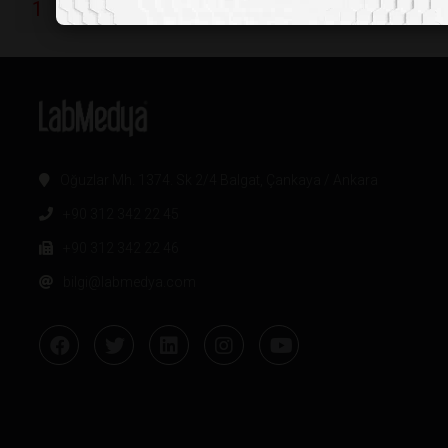
1
2
3
4
5
6
7
8
9
1
Oğuzlar Mh. 1374. Sk 2/4 Balgat, Çankaya / Ankara
+90 312 342 22 45
+90 312 342 22 46
bilgi@labmedya.com