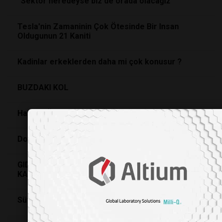
“Sektör neredeyse biz de orada olacağız”
Tesla'nin Zamaninin Çok Ötesinde Bir Insan
Oldugunun 21 Kaniti
Kadinlar erkeklerden daha mi çok konusur ?
BUZDAKI KOL
Hayvan Öldüren Insan Öldürür
Dogal sinek kovucular
GIDA, SADECE ENDÜSTRIYE BIRAKILAMAYACAK
KADAR HAYATIDIR
Sütçünün Atlari