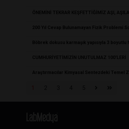
ÖNEMİNİ TEKRAR KEŞFETTİĞİMİZ AŞI, AŞIL
200 Yıl Cevap Bulunamayan Fizik Problemi 
Böbrek dokusu karmaşık yapısıyla 3 boyutlu ha
CUMHURİYETİMİZİN UNUTULMAZ 100'LERİ
Araştırmacılar Kimyasal Sentezdeki Temel Z
1
2
3
4
5