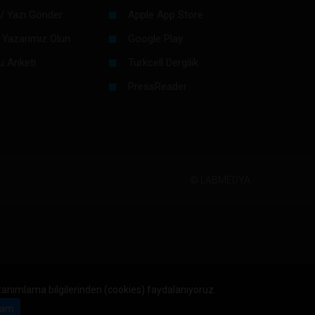
/ Yazı Gönder
Apple App Store
 Yazarımız Olun
Google Play
u Anketi
Turkcell Dergilik
PressReader
©
LABMEDYA
 tanımlama bilgilerinden (cookies) faydalanıyoruz.
am