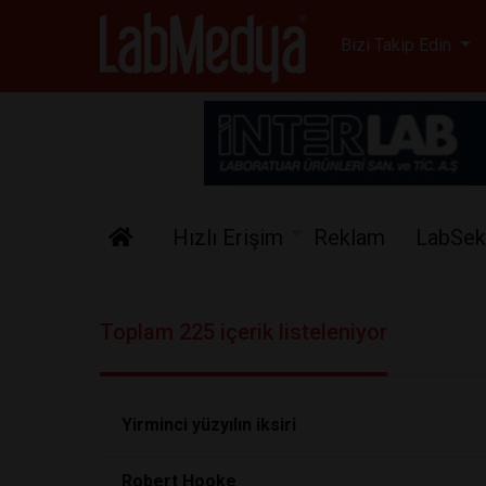
Labmedya - Laboratuv
Bizi Takip Edin
Hızlı Erişim
Reklam
LabSek
Toplam 225 içerik listeleniyor
Yirminci yüzyılın iksiri
Robert Hooke