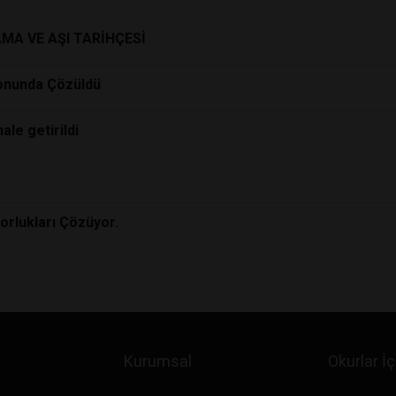
AMA VE AŞI TARİHÇESİ
Sonunda Çözüldü
le getirildi
orlukları Çözüyor.
Kurumsal
Okurlar İç