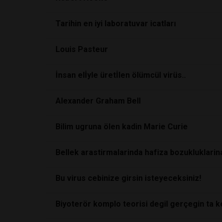
Tarihin en iyi laboratuvar icatları
Louis Pasteur
İnsan elİyle üretİlen ölümcül virüs..
Alexander Graham Bell
Bilim ugruna ölen kadin Marie Curie
Bellek arastirmalarinda hafiza bozukluklarin
Bu virus cebinize girsin isteyeceksiniz!
Biyoterör komplo teorisi degil gerçegin ta k