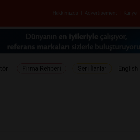
ar ve Sağlık Gazetes
Hakkımızda
|
Advertisement
|
Künye
tör
Firma Rehberi
Seri İlanlar
English 