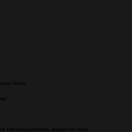
rjisi Üretti
nde!
ma Teknolojisinin Dünü, Bugünü ve Yarını