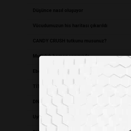
Düşünce nasıl oluşuyor
Vücudumuzun his haritası çıkarıldı
CANDY CRUSH tutkunu musunuz?
Mutluluk hemen yanınızda
Ebedi gençlik mümkün!
TİTANİK'İN MEÇHUL BEBEĞİ
DNA’nin fikir babasi Francis Crick
Uyusturucu Kullanımı Neden Artıyor?