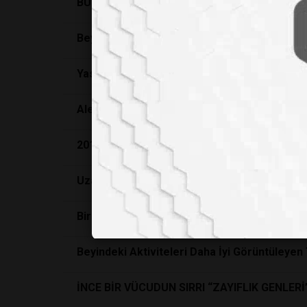
BUZDAKI KOL
Beyinden beyine iletisim gerçeklesti.
Yasam Kuramcisi STANLEY LLOYD MILLER
Alerjilerin sorumlusu Neanderthaller
2015’te laboratuvar dünyasini heyecanlandir
Uzayda bitki yetiştirmek mümkün mü?
Bir Kongrenin Ardından; 2’nd International
Beyindeki Aktiviteleri Daha İyi Görüntüleyen T
İNCE BİR VÜCUDUN SIRRI “ZAYIFLIK GENLERİ’