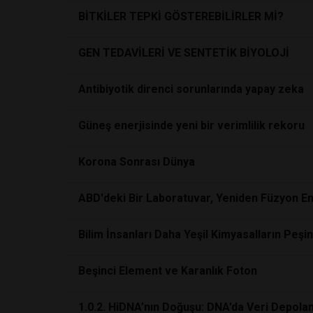
BİTKİLER TEPKİ GÖSTEREBİLİRLER Mİ?
GEN TEDAVİLERİ VE SENTETİK BİYOLOJİ
Antibiyotik direnci sorunlarında yapay zeka
Güneş enerjisinde yeni bir verimlilik rekoru
Korona Sonrası Dünya
ABD'deki Bir Laboratuvar, Yeniden Füzyon Ene
Bilim İnsanları Daha Yeşil Kimyasalların Peşi
Beşinci Element ve Karanlık Foton
1.0.2. HiDNA’nın Doğuşu: DNA’da Veri Depola