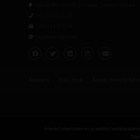
Oğuzlar Mh. 1374. Sk 2/4 Balgat, Çankaya / Ankara
+90 312 342 22 45
+90 312 342 22 46
bilgi@labmedya.com
Anasayfa
Bize Ulaşın
Kişisel Verilerin Kor
İnternet sitemizden en iyi şekilde faydalanabilme
Diled