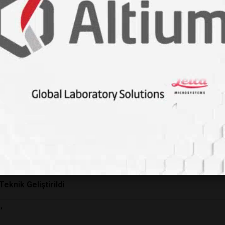
an buluslar
 Congress on Food Technology
eknik Geliştirildi
’