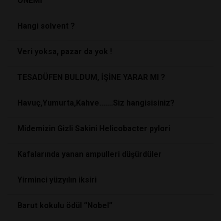
ÖNEMİ
Hangi solvent ?
Veri yoksa, pazar da yok !
TESADÜFEN BULDUM, İŞİNE YARAR MI ?
Havuç,Yumurta,Kahve.......Siz hangisisiniz?
Midemizin Gizli Sakini Helicobacter pylori
Kafalarında yanan ampulleri düşürdüler
Yirminci yüzyılın iksiri
Barut kokulu ödül “Nobel”