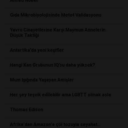
Alfred Nobel
Gıda Mikrobiyolojisinde Metot Validasyonu
Yavru Cinayetlerine Karşı Maymun Annelerin
Düşük Taktiği
Antartika'da yeni keşifler
Hangi Kan Grubunun IQ’su daha yüksek?
Mum Işığında Yaşayan Amişler
Her şey teşvik edilebilir ama LGBTT olmak asla
Thomas Edison
Afrika'dan Amazon'a çöl tozuyla seyahat...