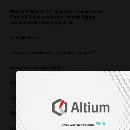
Merck Millipore Türkiye, Bayi Toplantısı ve
Patoloji Teknisyenlerine Yönelik Eğitim
Seminerlerini Gerçekleştirdi!
Allerjik Nezle
Olay yeri incelemesi ne kadar sürmeli?
Alexander Graham Bell
Nobel Ödüllü Bacalar
İsimlerin sırrı
Beyninizi canlı tutmanın yolları
Aslında hepimizi bir büyücüğüz