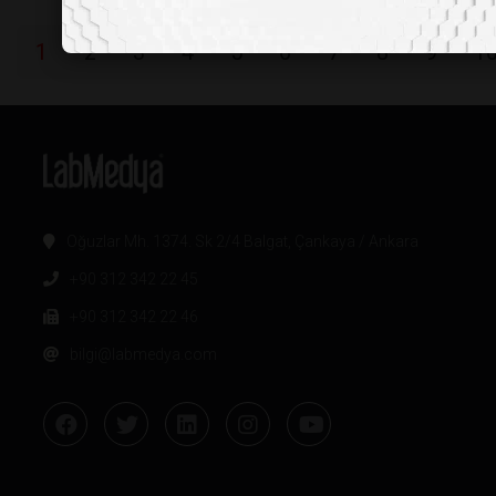
1
2
3
4
5
6
7
8
9
1
Oğuzlar Mh. 1374. Sk 2/4 Balgat, Çankaya / Ankara
+90 312 342 22 45
+90 312 342 22 46
bilgi@labmedya.com