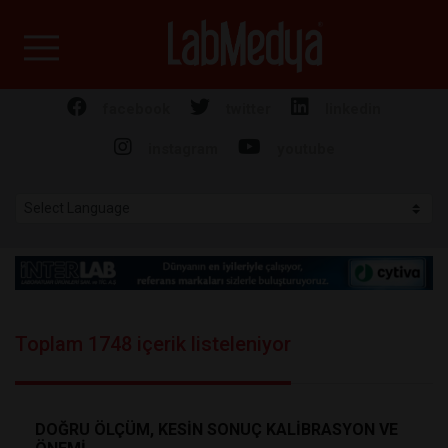
Labmedya - Laboratuv
facebook
twitter
linkedin
instagram
youtube
Toplam 1748 içerik listeleniyor
DOĞRU ÖLÇÜM, KESİN SONUÇ KALİBRASYON VE