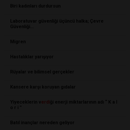
Biri kadınları durdursun
Laboratuvar güvenliği üçüncü halka; Çevre
Güvenliği...
Migren
Hastalıklar yarışıyor
Rüyalar ve bilimsel gerçekler
Kansere karşı koruyan gıdalar
Yiyeceklerin v
erdi
ği enerji miktarlarının adı “ K a l
o r i ”
Batıl inançlar nereden geliyor