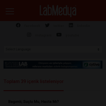
Labmedya - Laboratuv
facebook
twitter
linkedin
instagram
youtube
Toplam 39 içerik listeleniyor
Bagımlı; Suçlu Mu, Hasta Mı?