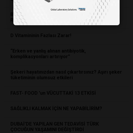
BETA ENFEKSİYONU
KALP
VE EKLEM
ROMATİZMASINA YOL AÇABİLİR
D Vitamininin Fazlası Zarar!
“Erken ve yanlış alınan antibiyotik,
komplikasyonları artırıyor”
Şekeri hayatınızdan nasıl çıkartırsınız? Aşırı şeker
tüketiminin olumsuz etkileri
FAST- FOOD 'un VÜCUTTAKİ 13 ETKİSİ
SAĞLIKLI KALMAK İÇİN NE YAPABİLİRİM?
DUBAİ’DE YAPILAN GEN TEDAVİSİ TÜRK
ÇOCUĞUN YAŞAMINI DEĞİŞTİRDİ