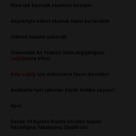
Mavi ışık biyolojik saatimizi bozuyor
Alışverişte etiket okumak hayat kurtarabilir
Gülmek hayatın şekeridir
Önlenebilir bir felaket: İklim değişikliğinin
sağlığı
mıza etkisi
Kalp
sağlığı
için doktorların favori besinleri
Antibakteriyel sabunlar büyük tehlike saçıyor!
Spor
Sende 10 Kişiden 9'unda Görülen Sepsis
Hastalığına Yakalanmış Olabilirsin!