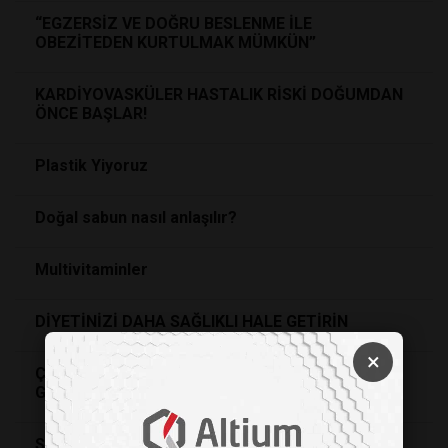
“EGZERSİZ VE DOĞRU BESLENME İLE
OBEZİTEDEN KURTULMAK MÜMKÜN”
KARDİYOVASKÜLER HASTALIK RİSKİ DOĞUMDAN
ÖNCE BAŞLAR!
Plastik Yiyoruz
Doğal sabun nasıl anlaşılır?
Multivitaminler
DİYETİNİZİ DAHA SAĞLIKLI HALE GETİRİN
×
ÇOCUKLARIN BAĞIŞIKLIK SİSTEMİNİ
GÜÇLENDİRMEK İÇİN 10 ALTIN KURAL
Sezaryen sonrası normal doğumun 8 koşulu