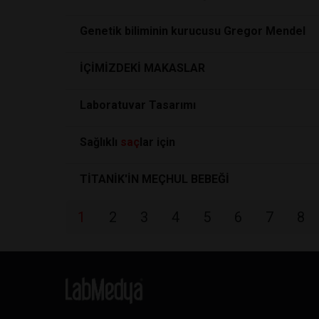
Genetik biliminin kurucusu Gregor Mendel
İÇİMİZDEKİ MAKASLAR
Laboratuvar Tasarımı
Sağlıklı
saç
lar için
TİTANİK'İN MEÇHUL BEBEĞİ
1
2
3
4
5
6
7
8