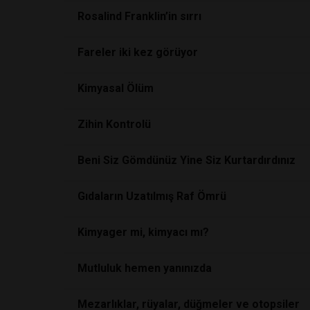
Rosalind Franklin’in sırrı
Fareler iki kez görüyor
Kimyasal Ölüm
Zihin Kontrolü
Beni Siz Gömdünüz Yine Siz Kurtardırdınız
Gıdaların Uzatılmış Raf Ömrü
Kimyager mi, kimyacı mı?
Mutluluk hemen yanınızda
Mezarlıklar, rüyalar, düğmeler ve otopsiler