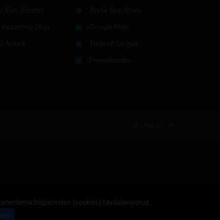
/ Yazı Gönder
Apple App Store
 Yazarımız Olun
Google Play
u Anketi
Turkcell Dergilik
PressReader
©
LABMEDYA
 tanımlama bilgilerinden (cookies) faydalanıyoruz.
am