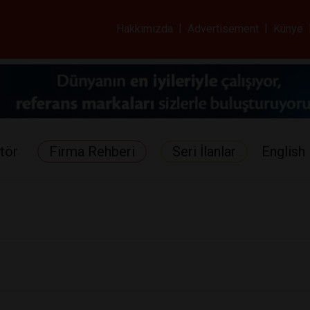
ar ve Sağlık Gazetes
Hakkımızda
|
Advertisement
|
Künye
tör
Firma Rehberi
Seri İlanlar
English 