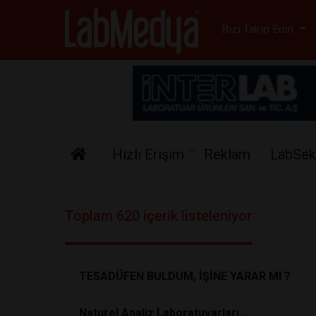
Labmedya - Laboratuv
Bizi Takip Edin
Hızlı Erişim
Reklam
LabSek
Toplam 620 içerik listeleniyor
TESADÜFEN BULDUM, İŞİNE YARAR MI ?
Naturel Analiz Laboratuvarları...