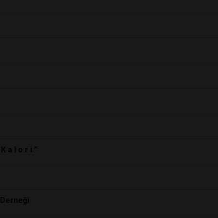
 a l o r i ”
 Derneği