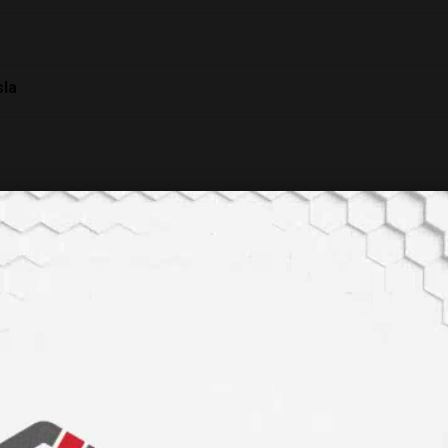
sla
biyolojik açıdan ırk, o kadar hayaldir