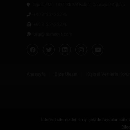
Oğuzlar Mh. 1374. Sk 2/4 Balgat, Çankaya / Ankara
+90 312 342 22 45
+90 312 342 22 46
bilgi@labmedya.com
Anasayfa
Bize Ulaşın
Kişisel Verilerin Kor
İnternet sitemizden en iyi şekilde faydalanabilme
Diled