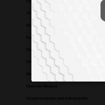
Çözülen
Saç
10 yılda teknolojide neler olacak?
AŞKIN KİMYASI
Expomed Fuarı 20. Kez Kapılarını Açıyor
Gri mendilli adamlar
Kabahat Dolunayda
Masumiyetin Piyangosu
Oyuncak Hikayesi
Sosyal medyanın yeni kahramanları