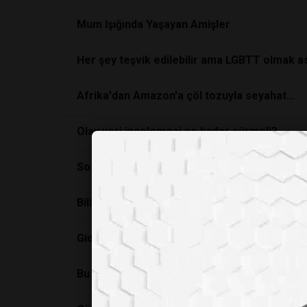
Mum Işığında Yaşayan Amişler
Her şey teşvik edilebilir ama LGBTT olmak a
Afrika'dan Amazon'a çöl tozuyla seyahat...
Olay yeri incelemesi ne kadar sürmeli?
Sosyolojik açıdan ırkçılık ne kadar gerçekse, 
Bilim ugruna ölen kadin Marie Curie
Gida Mikrobiyolojisinin Gelecegi
Bu virus cebinize girsin isteyeceksiniz!