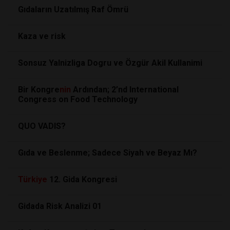
Gıdaların Uzatılmış Raf Ömrü
Kaza ve risk
Sonsuz Yalnizliga Dogru ve Özgür Akil Kullanimi
Bir Kongre
nin
Ardından; 2’nd International
Congress on Food Technology
QUO VADIS?
Gıda ve Beslenme; Sadece Siyah ve Beyaz Mı?
Türkiye
12. Gida Kongresi
Gidada Risk Analizi 01