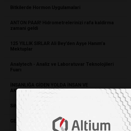
Bitkilerde Hormon Uygulamalari
ANTON PAAR! Hidrometrelerinizi rafa kaldirma
zamani geldi
125 YILLIK SIRLAR Ali Bey’den Ayşe Hanım’a
Mektuplar
Analytech - Analiz ve Laboratuvar Teknolojileri
Fuarı
İNSANLIĞA GİDEN YOLDA İNSAN VE
AKADEMİSYEN…
Sihirli Kimya…
GEN TEDAVİLERİ VE SENTETİK BİYOLOJİ