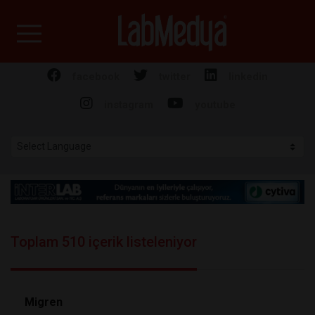
Labmedya - Laboratuv
facebook
twitter
linkedin
instagram
youtube
Toplam 510 içerik listeleniyor
Migren