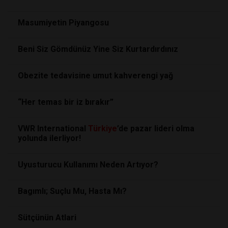
Masumiyetin Piyangosu
Beni Siz Gömdünüz Yine Siz Kurtardırdınız
Obezite tedavisine umut kahverengi yağ
“Her temas bir iz bırakır”
VWR International
Türkiye
’de pazar lideri olma
yolunda ilerliyor!
Uyusturucu Kullanımı Neden Artıyor?
Bagımlı; Suçlu Mu, Hasta Mı?
Sütçünün Atlari