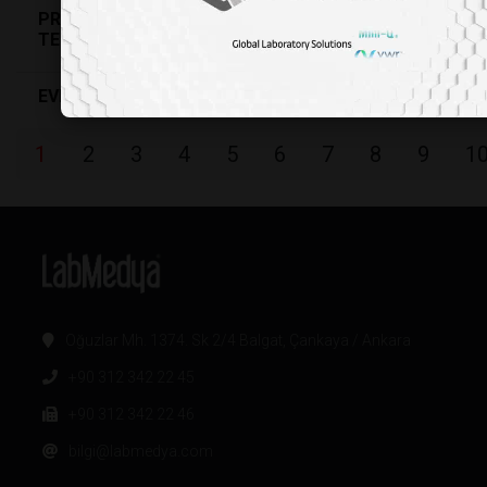
PROF. DR. GÖĞŞEN ÖNALAN İLE TÜP BEBEK VE
TEKRARLAYAN GEBELİK KAYIPLARI
EVDEKAL MEVZUAT...
1
2
3
4
5
6
7
8
9
1
Oğuzlar Mh. 1374. Sk 2/4 Balgat, Çankaya / Ankara
+90 312 342 22 45
+90 312 342 22 46
bilgi@labmedya.com