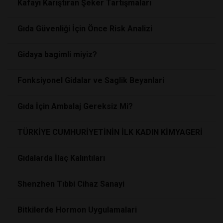
Kafayı Karıştıran Şeker Tartışmaları
Gıda Güvenliği İçin Önce Risk Analizi
Gidaya bagimli miyiz?
Fonksiyonel Gidalar ve Saglik Beyanlari
Gıda İçin Ambalaj Gereksiz Mi?
TÜRKİYE CUMHURİYETİNİN İLK KADIN KİMYAGERİ
Gıdalarda İlaç Kalıntıları
Shenzhen Tıbbi Cihaz Sanayi
Bitkilerde Hormon Uygulamalari