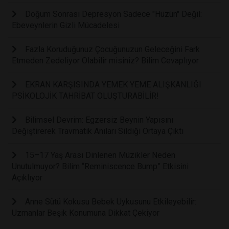
Doğum Sonrası Depresyon Sadece "Hüzün" Değil:
Ebeveynlerin Gizli Mücadelesi
Fazla Koruduğunuz Çocuğunuzun Geleceğini Fark
Etmeden Zedeliyor Olabilir misiniz? Bilim Cevaplıyor
EKRAN KARŞISINDA YEMEK YEME ALIŞKANLIĞI
PSİKOLOJİK TAHRİBAT OLUŞTURABİLİR!
Bilimsel Devrim: Egzersiz Beynin Yapısını
Değiştirerek Travmatik Anıları Sildiği Ortaya Çıktı
15–17 Yaş Arası Dinlenen Müzikler Neden
Unutulmuyor? Bilim “Reminiscence Bump” Etkisini
Açıklıyor
Anne Sütü Kokusu Bebek Uykusunu Etkileyebilir:
Uzmanlar Beşik Konumuna Dikkat Çekiyor