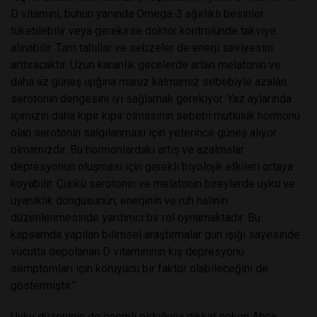
D vitamini, bunun yanında Omega-3 ağırlıklı besinler
tüketilebilir veya gerekirse doktor kontrolünde takviye
alınabilir. Tam tahıllar ve sebzeler de enerji seviyesini
arttıracaktır. Uzun karanlık gecelerde artan melatonin ve
daha az güneş ışığına maruz kalmamız sebebiyle azalan
serotonin dengesini iyi sağlamak gerekiyor. Yaz aylarında
içimizin daha kıpır kıpır olmasının sebebi mutluluk hormonu
olan serotonin salgılanması için yeterince güneş alıyor
olmamızdır. Bu hormonlardaki artış ve azalmalar
depresyonun oluşması için gerekli biyolojik etkileri ortaya
koyabilir. Çünkü serotonin ve melatonin bireylerde uyku ve
uyanıklık döngüsünün, enerjinin ve ruh halinin
düzenlenmesinde yardımcı bir rol oynamaktadır. Bu
kapsamda yapılan bilimsel araştırmalar gün ışığı sayesinde
vücutta depolanan D vitamininin kış depresyonu
semptomları için koruyucu bir faktör olabileceğini de
göstermiştir.”
Uyku düzeninin de önemli olduğuna dikkat çeken Abca,