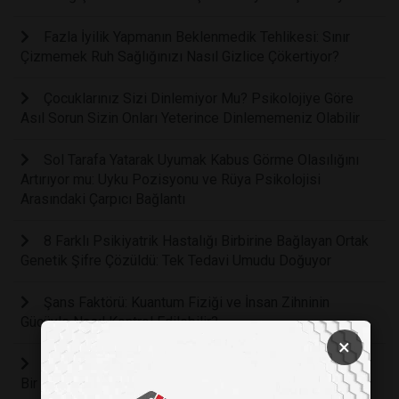
Fazla İyilik Yapmanın Beklenmedik Tehlikesi: Sınır
Çizmemek Ruh Sağlığınızı Nasıl Gizlice Çökertiyor?
Çocuklarınız Sizi Dinlemiyor Mu? Psikolojiye Göre
Asıl Sorun Sizin Onları Yeterince Dinlememeniz Olabilir
Sol Tarafa Yatarak Uyumak Kabus Görme Olasılığını
Artırıyor mu: Uyku Pozisyonu ve Rüya Psikolojisi
Arasındaki Çarpıcı Bağlantı
8 Farklı Psikiyatrik Hastalığı Birbirine Bağlayan Ortak
Genetik Şifre Çözüldü: Tek Tedavi Umudu Doğuyor
Şans Faktörü: Kuantum Fiziği ve İnsan Zihninin
Gücüyle Nasıl Kontrol Edilebilir?
×
Genç Erkeklerin Yeni Romantik Tercihi: Neden Gerçek
Bir İlişki Yerine Yapay Zeka Sevgilileri Seçiyorlar?