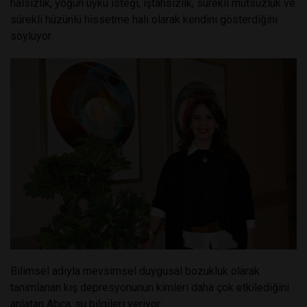
halsizlik, yoğun uyku isteği, iştahsızlık, sürekli mutsuzluk ve
sürekli hüzünlü hissetme hali olarak kendini gösterdiğini
söylüyor.
Bilimsel adıyla mevsimsel duygusal bozukluk olarak
tanımlanan kış depresyonunun kimleri daha çok etkilediğini
anlatan Abca, şu bilgileri veriyor: