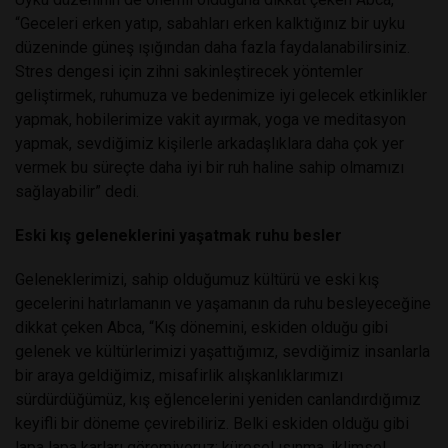
“Geceleri erken yatıp, sabahları erken kalktığınız bir uyku
düzeninde güneş ışığından daha fazla faydalanabilirsiniz.
Stres dengesi için zihni sakinleştirecek yöntemler
geliştirmek, ruhumuza ve bedenimize iyi gelecek etkinlikler
yapmak, hobilerimize vakit ayırmak, yoga ve meditasyon
yapmak, sevdiğimiz kişilerle arkadaşlıklara daha çok yer
vermek bu süreçte daha iyi bir ruh haline sahip olmamızı
sağlayabilir” dedi.
Eski kış geleneklerini yaşatmak ruhu besler
Geleneklerimizi, sahip olduğumuz kültürü ve eski kış
gecelerini hatırlamanın ve yaşamanın da ruhu besleyeceğine
dikkat çeken Abca, “Kış dönemini, eskiden olduğu gibi
gelenek ve kültürlerimizi yaşattığımız, sevdiğimiz insanlarla
bir araya geldiğimiz, misafirlik alışkanlıklarımızı
sürdürdüğümüz, kış eğlencelerini yeniden canlandırdığımız
keyifli bir döneme çevirebiliriz. Belki eskiden olduğu gibi
lapa lapa karları göremiyoruz; küresel ısınma, iklimsel