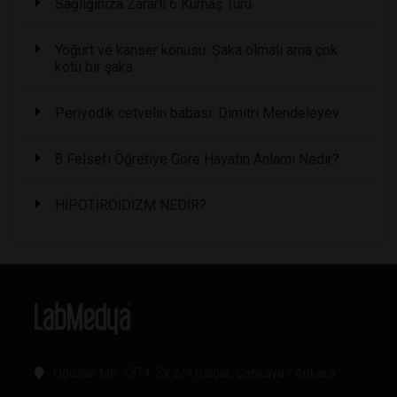
Sağlığınıza Zararlı 6 Kumaş Türü
Yoğurt ve kanser konusu: Şaka olmalı ama çok
kötü bir şaka
Periyodik cetvelin babası: Dimitri Mendeleyev
8 Felsefi Öğretiye Göre Hayatın Anlamı Nedir?
HİPOTİROİDİZM NEDİR?
Oğuzlar Mh. 1374. Sk 2/4 Balgat, Çankaya / Ankara