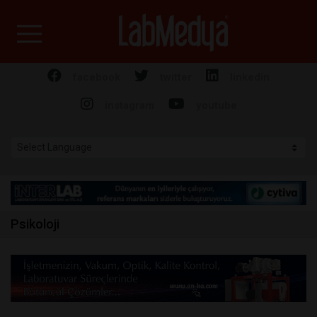
Labmedya - Laboratuv
facebook
twitter
linkedin
instagram
youtube
Psikoloji