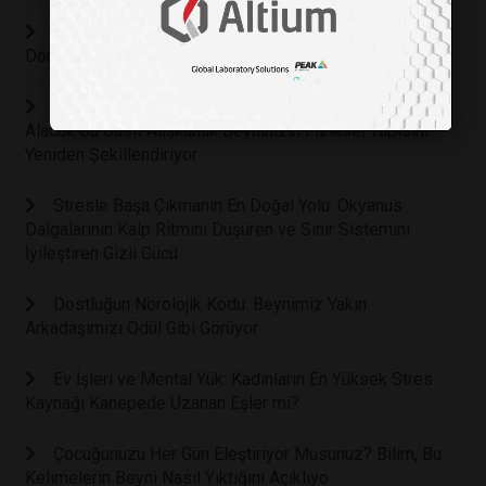
Travma Tetiklendiğinde Beyin Neden Çocukluğa Geri
Döner?
Nörologlar Açıkladı: Günde Sadece Birkaç Dakikanızı
Alacak Bu Basit Alışkanlık Beyninizin Fiziksel Yapısını
Yeniden Şekillendiriyor
Stresle Başa Çıkmanın En Doğal Yolu: Okyanus
Dalgalarının Kalp Ritmini Düşüren ve Sinir Sistemini
İyileştiren Gizli Gücü
Dostluğun Nörolojik Kodu: Beynimiz Yakın
Arkadaşımızı Ödül Gibi Görüyor
Ev İşleri ve Mental Yük: Kadınların En Yüksek Stres
Kaynağı Kanepede Uzanan Eşler mi?
Çocuğunuzu Her Gün Eleştiriyor Musunuz? Bilim, Bu
Kelimelerin Beyni Nasıl Yıktığını Açıklıyo