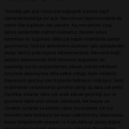
“Bilindiği gibi grip virüsü bile bağışıklık sistemi zayıf
olanlarda hastalığa yol açar. Mevsimsel depresyonlarda da
yatkın olan kişilerde risk yükselir. Kış mevsimine özgü
güneş ışınlarından mahrum kalmamız, havanın erken
kararması ve soğuması daha çok kapalı ortamlarda zaman
geçirmemiz, fiziksel aktivitelerin azalması gibi sebeplerden
dolayı tabii ki psikolojimiz etkilenmektedir. Mevsime bağlı
gelişen depresyonda belli hormonal değişimler de
yaşandığı için bu değişimlerden yüksek oranda etkilenen
bireylerin depresyona daha yatkın olduğu ifade edilebilir.
Depresyon geçmişi olan kişilerde tetikleyici olabiliyor. Genç
erişkinlerde ve kadınlarda görülme sıklığı da daha yüksektir.
Özellikle insanlar daha çok evde zaman geçirdiği için ve
gecelerin daha uzun olması sebebiyle, tek başına var
olmakta zorlanan ve kendini yalnız hissedenler için kış
mevsimi daha tetikleyici bir unsur olabiliyor.Kış depresyonu,
kuzey bölgelerinde yaşayan ve kışın daha az güneş ışığına
maruz kalan kişilerde daha yaygın olabiliyor. Bu noktada