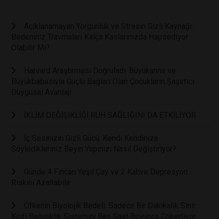
Açıklanamayan Yorgunluk ve Stresin Gizli Kaynağı:
Bedeniniz Travmaları Kalça Kaslarınızda Hapsediyor
Olabilir Mi?
Harvard Araştırması Doğruladı: Büyükanne ve
Büyükbabasıyla Güçlü Bağları Olan Çocukların Şaşırtıcı
Duygusal Avantajı
İKLİM DEĞİŞİKLİĞİ RUH SAĞLIĞINI DA ETKİLİYOR
İç Sesinizin Gizli Gücü: Kendi Kendinize
Söyledikleriniz Beyin Yapınızı Nasıl Değiştiriyor?
Günde 4 Fincan Yeşil Çay ve 2 Kahve Depresyon
Riskini Azaltabilir
Öfkenin Biyolojik Bedeli: Sadece Bir Dakikalık Sinir
Krizi Bağışıklık Sistemini Beş Saat Boyunca Çökertiyor