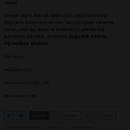
Yapar
Gerçek sağlık, kaçmak değil uyum sağlayabilmektir.
Bağışıklık sisteminizi bir cam fanusun içinde saklamak
yerine, onun dış dünya ile kontrollü bir şekilde bağ
kurmasına izin verin. Unutmayın;
bağışıklık sistemi
öğrendikçe güçlenir.
Kaynakça:
www.pmc.com
www.uutescientific.com
www.nature.com
Etiketler
#hijyen hipotezi
#bağışıklık sistemi
#mikrobiyom dengesi
#alerji riski
#doğal yaşam