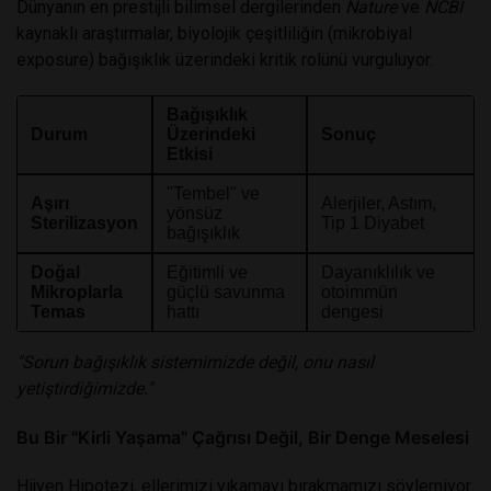
Dünyanın en prestijli bilimsel dergilerinden
Nature
ve
NCBI
kaynaklı araştırmalar, biyolojik çeşitliliğin (mikrobiyal
exposure) bağışıklık üzerindeki kritik rolünü vurguluyor.
Bağışıklık
Durum
Üzerindeki
Sonuç
Etkisi
"Tembel" ve
Aşırı
Alerjiler, Astım,
yönsüz
Sterilizasyon
Tip 1 Diyabet
bağışıklık
Doğal
Eğitimli ve
Dayanıklılık ve
Mikroplarla
güçlü savunma
otoimmün
Temas
hattı
dengesi
"Sorun bağışıklık sistemimizde değil, onu nasıl
yetiştirdiğimizde."
Bu Bir "Kirli Yaşama" Çağrısı Değil, Bir Denge Meselesi
Hijyen Hipotezi, ellerimizi yıkamayı bırakmamızı söylemiyor.