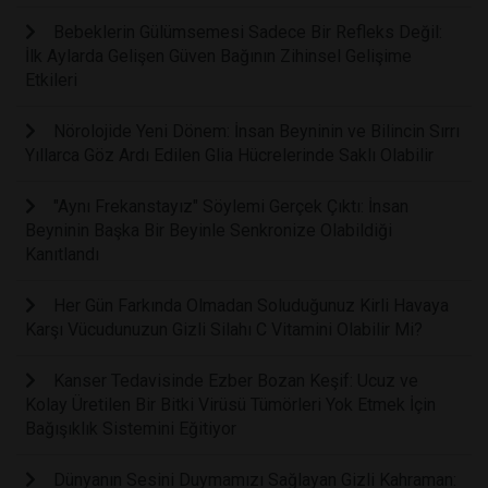
Bebeklerin Gülümsemesi Sadece Bir Refleks Değil:
İlk Aylarda Gelişen Güven Bağının Zihinsel Gelişime
Etkileri
Nörolojide Yeni Dönem: İnsan Beyninin ve Bilincin Sırrı
Yıllarca Göz Ardı Edilen Glia Hücrelerinde Saklı Olabilir
"Aynı Frekanstayız" Söylemi Gerçek Çıktı: İnsan
Beyninin Başka Bir Beyinle Senkronize Olabildiği
Kanıtlandı
Her Gün Farkında Olmadan Soluduğunuz Kirli Havaya
Karşı Vücudunuzun Gizli Silahı C Vitamini Olabilir Mi?
Kanser Tedavisinde Ezber Bozan Keşif: Ucuz ve
Kolay Üretilen Bir Bitki Virüsü Tümörleri Yok Etmek İçin
Bağışıklık Sistemini Eğitiyor
Dünyanın Sesini Duymamızı Sağlayan Gizli Kahraman: