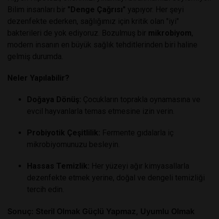
Bilim insanları bir
"Denge Çağrısı"
yapıyor. Her şeyi
dezenfekte ederken, sağlığımız için kritik olan "iyi"
bakterileri de yok ediyoruz. Bozulmuş bir
mikrobiyom
,
modern insanın en büyük sağlık tehditlerinden biri haline
gelmiş durumda.
Neler Yapılabilir?
Doğaya Dönüş:
Çocukların toprakla oynamasına ve
evcil hayvanlarla temas etmesine izin verin.
Probiyotik Çeşitlilik:
Fermente gıdalarla iç
mikrobiyomunuzu besleyin.
Hassas Temizlik:
Her yüzeyi ağır kimyasallarla
dezenfekte etmek yerine, doğal ve dengeli temizliği
tercih edin.
Sonuç: Steril Olmak Güçlü Yapmaz, Uyumlu Olmak