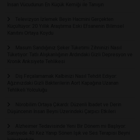
İnsan Vücudunun En Küçük Kemiği ile Tanışın
Televizyon İzlemek Beyin Hacmini Gerçekten
Küçültüyor: 20 Yıllık Araştırma Eski Efsanenin Bilimsel
Kanıtını Ortaya Koydu
Masum Sandığınız Şeker Tüketimi Zihninizi Nasıl
Tüketiyor: Tatlı Alışkanlığının Ardındaki Gizli Depresyon ve
Kronik Anksiyete Tehlikesi
Diş Fırçalamamak Kalbinizi Nasıl Tehdit Ediyor:
Ağzınızdaki Gizli Bakterilerin Aort Kapağına Uzanan
Tehlikeli Yolculuğu
Nörobilim Ortaya Çıkardı: Düzenli İbadet ve Derin
Düşüncenin İnsan Beyni Üzerindeki Çarpıcı Etkileri
Alzheimer Tedavisinde Yeni Bir Dönem mi Başlıyor:
Saniyede 40 Kez Yanıp Sönen Işık ve Ses Terapisi Beyni
İyileştirebilir