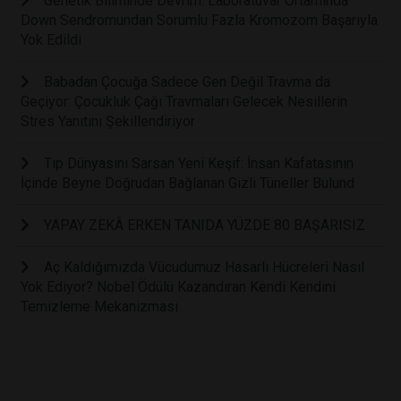
Genetik Biliminde Devrim: Laboratuvar Ortamında
Down Sendromundan Sorumlu Fazla Kromozom Başarıyla
Yok Edildi
Babadan Çocuğa Sadece Gen Değil Travma da
Geçiyor: Çocukluk Çağı Travmaları Gelecek Nesillerin
Stres Yanıtını Şekillendiriyor
Tıp Dünyasını Sarsan Yeni Keşif: İnsan Kafatasının
İçinde Beyne Doğrudan Bağlanan Gizli Tüneller Bulund
YAPAY ZEKÂ ERKEN TANIDA YÜZDE 80 BAŞARISIZ
Aç Kaldığımızda Vücudumuz Hasarlı Hücreleri Nasıl
Yok Ediyor? Nobel Ödülü Kazandıran Kendi Kendini
Temizleme Mekanizması