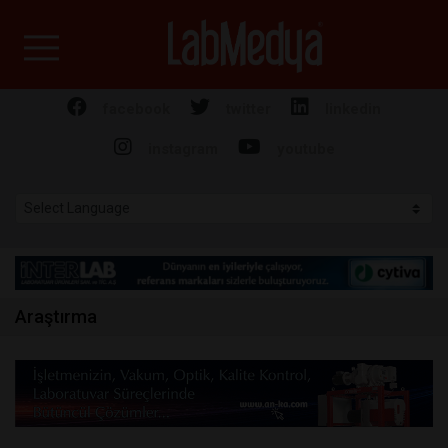
Labmedya - Laboratuv
facebook
twitter
linkedin
instagram
youtube
Araştırma