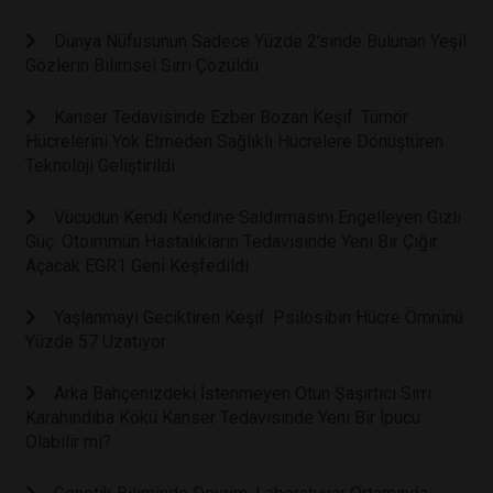
Dünya Nüfusunun Sadece Yüzde 2'sinde Bulunan Yeşil
Gözlerin Bilimsel Sırrı Çözüldü
Kanser Tedavisinde Ezber Bozan Keşif: Tümör
Hücrelerini Yok Etmeden Sağlıklı Hücrelere Dönüştüren
Teknoloji Geliştirildi
Vücudun Kendi Kendine Saldırmasını Engelleyen Gizli
Güç: Otoimmün Hastalıkların Tedavisinde Yeni Bir Çığır
Açacak EGR1 Geni Keşfedildi
Yaşlanmayı Geciktiren Keşif: Psilosibin Hücre Ömrünü
Yüzde 57 Uzatıyor
Arka Bahçenizdeki İstenmeyen Otun Şaşırtıcı Sırrı:
Karahindiba Kökü Kanser Tedavisinde Yeni Bir İpucu
Olabilir mi?