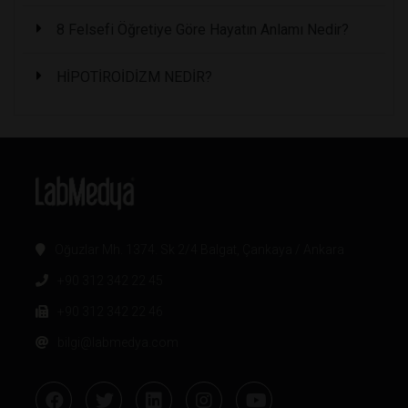
8 Felsefi Öğretiye Göre Hayatın Anlamı Nedir?
HİPOTİROİDİZM NEDİR?
Oğuzlar Mh. 1374. Sk 2/4 Balgat, Çankaya / Ankara
+90 312 342 22 45
+90 312 342 22 46
bilgi@labmedya.com