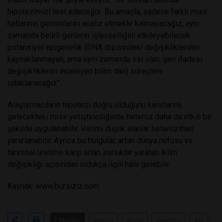
hipotezimizi test edeceğiz. Bu amaçla, sadece farklı mısır
hatlarının genomlarını analiz etmekle kalmayacağız, aynı
zamanda belirli genlerin işlevselliğini etkileyebilecek
potansiyel epigenetik (DNA dizisindeki değişikliklerden
kaynaklanmayan, ama aynı zamanda irsi olan, gen ifadesi
değişikliklerini inceleyen bilim dalı) süreçlere
odaklanacağız”.
Araştırmacıların hipotezi doğru olduğunu kanıtlarsa,
gelecekteki mısır yetiştiriciliğinde heteroz daha da etkili bir
şekilde uygulanabilir. Verimi düşük alanlar heterozitten
yararlanabilir. Ayrıca bu bulgular, artan dünya nüfusu ve
tarımsal üretime karşı artan zorluklar yaratan iklim
değişikliği açısından oldukça ilgili hale gelebilir.
Kaynak: www.bizsiziz.com
Etiketler
#avrupa
#mısır
#genomu
#ilk