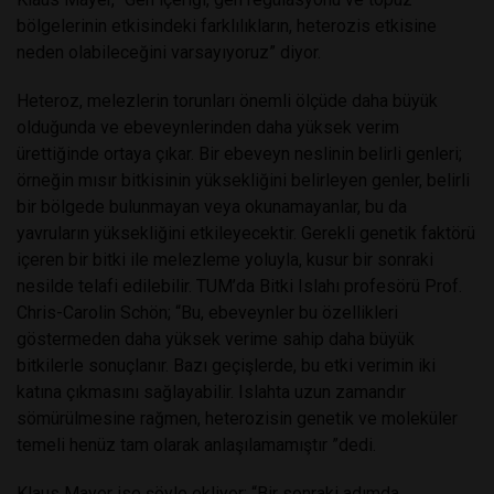
bölgelerinin etkisindeki farklılıkların, heterozis etkisine
neden olabileceğini varsayıyoruz” diyor.
Heteroz, melezlerin torunları önemli ölçüde daha büyük
olduğunda ve ebeveynlerinden daha yüksek verim
ürettiğinde ortaya çıkar. Bir ebeveyn neslinin belirli genleri;
örneğin mısır bitkisinin yüksekliğini belirleyen genler, belirli
bir bölgede bulunmayan veya okunamayanlar, bu da
yavruların yüksekliğini etkileyecektir. Gerekli genetik faktörü
içeren bir bitki ile melezleme yoluyla, kusur bir sonraki
nesilde telafi edilebilir. TUM’da Bitki Islahı profesörü Prof.
Chris-Carolin Schön; “Bu, ebeveynler bu özellikleri
göstermeden daha yüksek verime sahip daha büyük
bitkilerle sonuçlanır. Bazı geçişlerde, bu etki verimin iki
katına çıkmasını sağlayabilir. Islahta uzun zamandır
sömürülmesine rağmen, heterozisin genetik ve moleküler
temeli henüz tam olarak anlaşılamamıştır ”dedi.
Klaus Mayer ise şöyle ekliyor; “Bir sonraki adımda