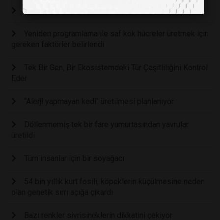
DNA YALAN SÖYLER Mİ? PEKİ YA KİMERİZM?
Yeniden programlama ile saf kök hücreler üretmek için
gereken faktörler belirlendi
Tek Bir Gen, Bir Ekosistemdeki Tür Çeşitliliğini Kontrol
Eder
“Alerji yapmayan kedi" üretilmesi planlanıyor
Döllenmemiş tek bir fare yumurtasından yavrular
üretildi
Tüm insanlar için bir soyağacı
54 bin yıllık kurt fosili, köpeklerin küçülmesine neden
olan genetik sırrı açığa çıkardı
Bazı renkler sivrisineklerin dikkatini çekiyor