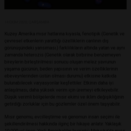
14 EKIM 2020, ÇARŞAMBA
Kuzey Amerika mısır hatlarına kıyasla, fenotipik (Genetik ve
çevresel etkenlerin yarattığı özelliklerin canlının dış
görünüşündeki yansıması.) farklılıkların altında yatan ve aynı
zamanda heterozis (Genetik olarak birbirine benzemeyen
bireylerin birleştirilmesi sonucu oluşan melez yavrunun
yaşama gücünün, beden yapısının ve verim özelliklerinin
ebeveynlerinden üstün olması durumu) etkisine katkıda
bulunabilecek varyasyonlar keşfettiler. Etkinin daha iyi
anlaşılması, daha yüksek verim için üremeyi etkileyebilir.
Düşük verimli bölgelerde mısır ekimi ve iklim değişikliğinin
getirdiği zorluklar için bu gözlemler özel önem taşıyabilir.
Mısır genomu, evcilleştirme ve genomun insan seçimi ile
şekillendirilmesi hakkında ilginç bir hikaye anlatır. Yaklaşık
10.000 yıl önce, Yerli Amerikalılar bugünkü Meksika’da mısır