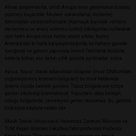
Alman araştırmacılar, şimdi Avrupa mısır genomunun kodunu
çözmeyi başardılar. Modern sekanslama( dizileme)
teknolojileri ve biyoinformatik (Karmaşık biyolojik verilerin
derlenmesi ve analiz edilmesi bilimi) yaklaşımları kullanarak
dört farklı Avrupa mısır hattını analiz ettiler. Kuzey
Amerika’dan iki hatla karşılaştırıldığında, bu hatların genetik
içeriğinde ve genom yapısında önemli farklılıklar buldular,
sadece birkaç yüz ila bin yıllık genetik ayrılmadan sonra.
Ayrıca, ‘topuz’ olarak adlandırılan bölgeler (mısır DNA’sındaki
yoğunlaştırılmış kromatin bölgeleri) bu mısır hatlarında
önemli ölçüde farklılık gösterir. Topuz bölgelerinin bitişik
genleri etkilediği bilinmektedir. Topuzların daha belirgin
olduğu bölgelerde, çevreleyen genler okunamaz. Bu, genetik
fonksiyon kaybına neden olur.
Münih Teknik Üniversitesi Helmholtz Zentrum München ve
TUM Yaşam Bilimleri Fakültesi fahri profesörü Profesör
Klaus Mayer, “Gen içeriği, gen regülasyonu ve topuz