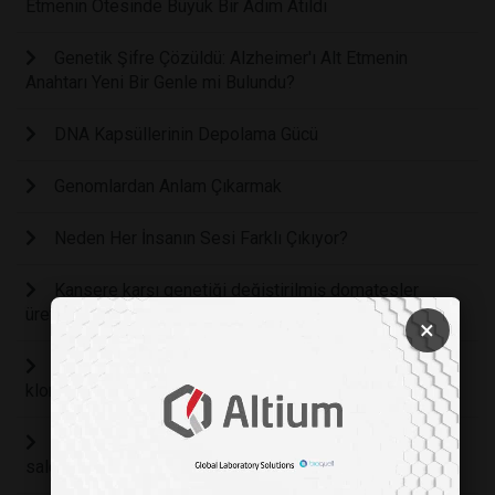
Etmenin Ötesinde Büyük Bir Adım Atıldı
Genetik Şifre Çözüldü: Alzheimer'ı Alt Etmenin
Anahtarı Yeni Bir Genle mi Bulundu?
DNA Kapsüllerinin Depolama Gücü
Genomlardan Anlam Çıkarmak
Neden Her İnsanın Sesi Farklı Çıkıyor?
Kansere karşı genetiği değiştirilmiş domatesler
üretildi
×
Genetiği değiştirilmiş deri hücrelerinden köpek
klonlandı
Hamsterlar genetikleri değiştirilince agresifleşip
saldırganlaştılar