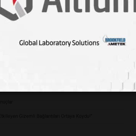
rının Metabolizmasını Sessizce Değiştirebilir
or - İnsanlar da Benzer Genler Taşıyor: DNA'mızda Gizli
ler
 Evrimi: 4.000 Yıllık Dişlerden Çıkarılan Sırlar
onuçlar
Etkileyen Gizemli Bağlantıları Ortaya Koydu!"