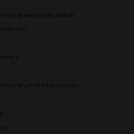
?
ek için gereken faktörler belirlendi
i Kontrol Eder
r üretildi
e neden olan genetik sırrı açığa çıkardı
ler
lundu