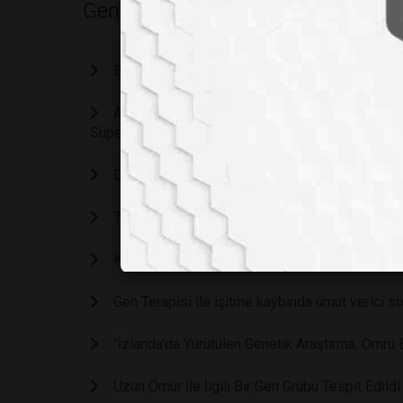
Genetik
Babaların Doğum Öncesi Alışkanlıkları Çocukla
Aksolotllar Tüm Uzuvlarını Yeniden Büyütebiliy
Süper Güç mü Var?
DNA Düzenleme Teknolojisiyle Tasarım Bebek
Tunç Çağından Günümüze Ağız Sağlığının Genetik
KOKULARIN ARDINDA SAKLI ANLAMLAR
Gen Terapisi ile işitme kaybında umut verici s
"İzlanda'da Yürütülen Genetik Araştırma, Ömrü 
Uzun Ömür İle İlgili Bir Gen Grubu Tespit Edildi