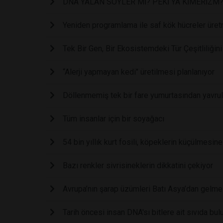
DNA YALAN SÖYLER Mİ? PEKİ YA KİMERİZM
Yeniden programlama ile saf kök hücreler üretm
Tek Bir Gen, Bir Ekosistemdeki Tür Çeşitliliğin
“Alerji yapmayan kedi" üretilmesi planlanıyor
Döllenmemiş tek bir fare yumurtasından yavrula
Tüm insanlar için bir soyağacı
54 bin yıllık kurt fosili, köpeklerin küçülmesin
Bazı renkler sivrisineklerin dikkatini çekiyor
Avrupa’nın şarap üzümleri Batı Asya’dan gelme
Tarih öncesi insan DNA'sı bitlere ait sıvıda bu