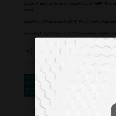
Durbin, R., Eddy, S., Krogh, A., & Mitchison, G. (1998). Biolo
Acids.
Mandoiu, I., & Zelikovsky, A. (2010). Bioinformatics Algorit
Shortliffe, E. H., & Cimino, J. J. (2006). Biomedical Informa
Etiketler
#biyoinformatik
#genomikveri
Toplam Görüntülenme 1832