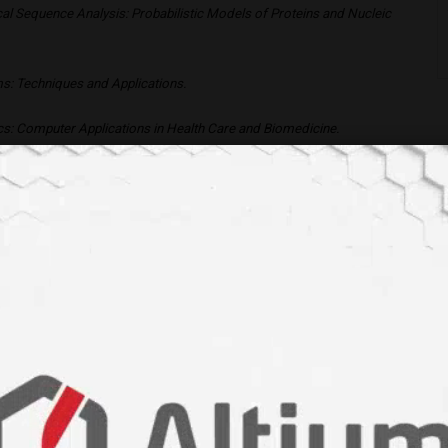
gical Sequence Analysis: Probabilistic Models of Proteins and Nucleic
hms: Techniques and Applications.
tics: Computer Applications in Health Care and Biomedicine.
#ilaçkeşfi
#özelleştirilmiştedavi
#biyoteknoloji