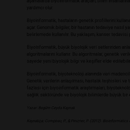
aşamalarda biyoinformatik araçları, bilim insanlarına
yardımcı olur.
Biyoinformatik, hastaların genetik profillerini kullana
açar. Genomik bilgiler, bir hastanın tedaviye nasıl ya
belirlemede kullanılır. Bu yaklaşım, kanser tedavisi 
Biyoinformatik, büyük biyolojik veri setlerinden an
algoritmalarını kullanır. Bu algoritmalar, genetik veril
sayede yeni biyolojik bilgi ve keşifler elde edilebilir
Biyoinformatik, biyoteknoloji alanında veri madencili
Genetik verilerin anlaşılması, hastalık teşhisleri ve t
fazlası için biyoinformatik araştırmaları, biyoteknolo
sağlık sektöründe ve biyolojik bilimlerde büyük bir
Yazar:
Begüm Ceyda Kaynak
Kaynakça:
Compeau, P., & Pevzner, P. (2012). Bioinformatics