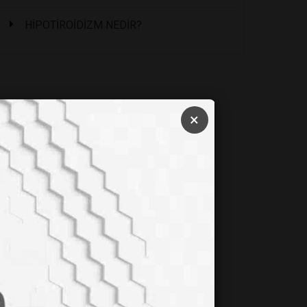
HİPOTİROİDİZM NEDİR?
×