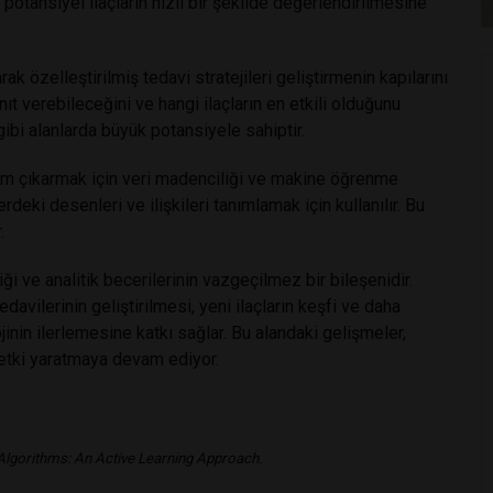
 potansiyel ilaçların hızlı bir şekilde değerlendirilmesine
rak özelleştirilmiş tedavi stratejileri geliştirmenin kapılarını
nıt verebileceğini ve hangi ilaçların en etkili olduğunu
gibi alanlarda büyük potansiyele sahiptir.
lam çıkarmak için veri madenciliği ve makine öğrenme
erdeki desenleri ve ilişkileri tanımlamak için kullanılır. Bu
.
ği ve analitik becerilerinin vazgeçilmez bir bileşenidir.
edavilerinin geliştirilmesi, yeni ilaçların keşfi ve daha
jinin ilerlemesine katkı sağlar. Bu alandaki gelişmeler,
 etki yaratmaya devam ediyor.
 Algorithms: An Active Learning Approach.