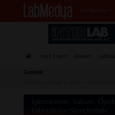
Labmedya - Laboratuv
Bizi Takip Edin
Hızlı Erişim
Reklam
LabSek
Genetik
Labmedya
Haberler
Genetik
Genomlardan An