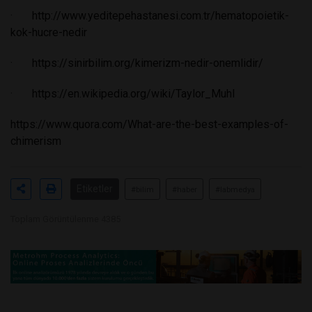
·
http://www.yeditepehastanesi.com.tr/hematopoietik-
kok-hucre-nedir
·
https://sinirbilim.org/kimerizm-nedir-onemlidir/
·
https://en.wikipedia.org/wiki/Taylor_Muhl
https://www.quora.com/What-are-the-best-examples-of-
chimerism
Etiketler
#bilim
#haber
#labmedya
Toplam Görüntülenme 4385