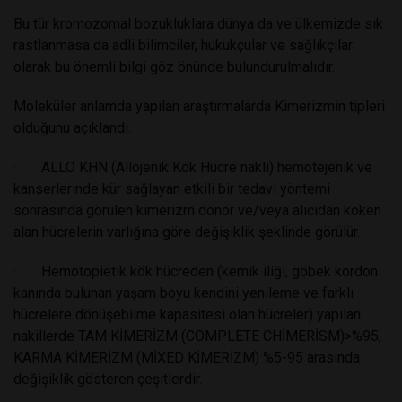
Bu tür kromozomal bozukluklara dünya da ve ülkemizde sık
rastlanmasa da adli bilimciler, hukukçular ve sağlıkçılar
olarak bu önemli bilgi göz önünde bulundurulmalıdır.
Moleküler anlamda yapılan araştırmalarda Kimerizmin tipleri
olduğunu açıklandı.
· ALLO KHN (Allojenik Kök Hücre nakli) hemotejenik ve
kanserlerinde kür sağlayan etkili bir tedavi yöntemi
sonrasında görülen kimerizm dönor ve/veya alıcıdan köken
alan hücrelerin varlığına göre değişiklik şeklinde görülür.
· Hemotopietik kök hücreden (kemik iliği, göbek kordon
kanında bulunan yaşam boyu kendini yenileme ve farklı
hücrelere dönüşebilme kapasitesi olan hücreler) yapılan
nakillerde TAM KİMERİZM (COMPLETE CHİMERİSM)>%95,
KARMA KİMERİZM (MİXED KİMERİZM) %5-95 arasında
değişiklik gösteren çeşitlerdir.