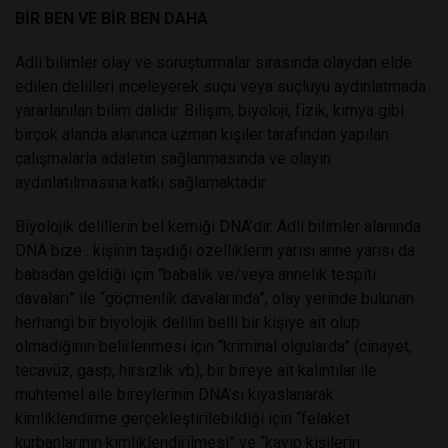
BİR BEN VE BİR BEN DAHA
Adli bilimler olay ve soruşturmalar sırasında olaydan elde
edilen delilleri inceleyerek suçu veya suçluyu aydınlatmada
yararlanılan bilim dalıdır. Bilişim, biyoloji, fizik, kimya gibi
birçok alanda alanınca uzman kişiler tarafından yapılan
çalışmalarla adaletin sağlanmasında ve olayın
aydınlatılmasına katkı sağlamaktadır.
Biyolojik delillerin bel kemiği DNA’dır. Adli bilimler alanında
DNA bize : kişinin taşıdığı özelliklerin yarısı anne yarısı da
babadan geldiği için “babalık ve/veya annelik tespiti
davaları” ile “göçmenlik davalarında”, olay yerinde bulunan
herhangi bir biyolojik delilin belli bir kişiye ait olup
olmadığının belirlenmesi için “kriminal olgularda” (cinayet,
tecavüz, gasp, hırsızlık vb), bir bireye ait kalıntılar ile
muhtemel aile bireylerinin DNA’sı kıyaslanarak
kimliklendirme gerçekleştirilebildiği için “felaket
kurbanlarının kimliklendirilmesi” ve “kayıp kişilerin