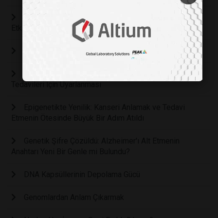
"İzlanda'da Yürütülen Genetik Araştırma, Ömrü
Etkileyen Gizemli Bağlantıları Ortaya Koydu!"
Uzun Ömür İle İlgili Bir Gen Grubu Tespit Edildi
Genomik Düzenleme Teknolojilerinin Kanser
Tedavileri İçin Uyarlanması
Epigenetikte Yenilik: Kanseri Anlamak ve Tedavi
Etmenin Ötesinde Büyük Bir Adım Atıldı
Genetik Şifre Çözüldü: Alzheimer'ı Alt Etmenin
Anahtarı Yeni Bir Genle mi Bulundu?
DNA Kapsüllerinin Depolama Gücü
Genomlardan Anlam Çıkarmak