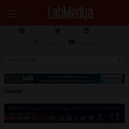
Labmedya - Laboratuv
facebook
twitter
linkedin
instagram
youtube
Genetik