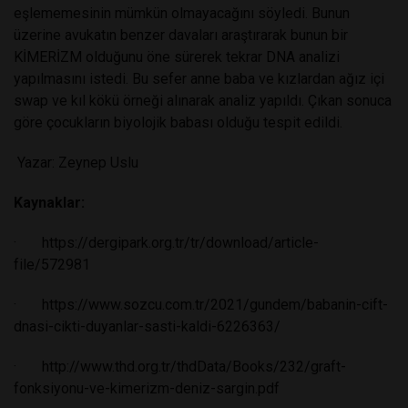
eşlememesinin mümkün olmayacağını söyledi. Bunun
üzerine avukatın benzer davaları araştırarak bunun bir
KİMERİZM olduğunu öne sürerek tekrar DNA analizi
yapılmasını istedi. Bu sefer anne baba ve kızlardan ağız içi
swap ve kıl kökü örneği alınarak analiz yapıldı. Çıkan sonuca
göre çocukların biyolojik babası olduğu tespit edildi.
Yazar: Zeynep Uslu
Kaynaklar:
·
https://dergipark.org.tr/tr/download/article-
file/572981
·
https://www.sozcu.com.tr/2021/gundem/babanin-cift-
dnasi-cikti-duyanlar-sasti-kaldi-6226363/
·
http://www.thd.org.tr/thdData/Books/232/graft-
fonksiyonu-ve-kimerizm-deniz-sargin.pdf