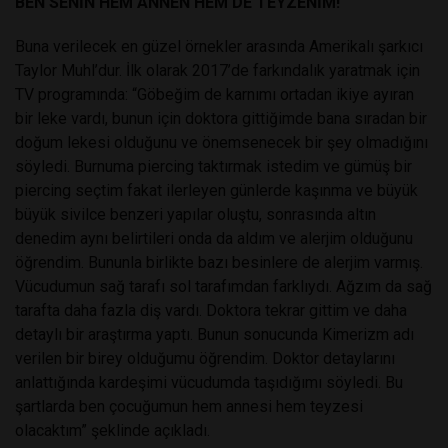
BEN SENİN HEM ANNEN HEM DE TEYZENİM!
Buna verilecek en güzel örnekler arasında Amerikalı şarkıcı
Taylor Muhl’dur. İlk olarak 2017’de farkındalık yaratmak için
TV programında: “Göbeğim de karnımı ortadan ikiye ayıran
bir leke vardı, bunun için doktora gittiğimde bana sıradan bir
doğum lekesi olduğunu ve önemsenecek bir şey olmadığını
söyledi. Burnuma piercing taktırmak istedim ve gümüş bir
piercing seçtim fakat ilerleyen günlerde kaşınma ve büyük
büyük sivilce benzeri yapılar oluştu, sonrasında altın
denedim aynı belirtileri onda da aldım ve alerjim olduğunu
öğrendim. Bununla birlikte bazı besinlere de alerjim varmış.
Vücudumun sağ tarafı sol tarafımdan farklıydı. Ağzım da sağ
tarafta daha fazla diş vardı. Doktora tekrar gittim ve daha
detaylı bir araştırma yaptı. Bunun sonucunda Kimerizm adı
verilen bir birey olduğumu öğrendim. Doktor detaylarını
anlattığında kardeşimi vücudumda taşıdığımı söyledi. Bu
şartlarda ben çocuğumun hem annesi hem teyzesi
olacaktım” şeklinde açıkladı.