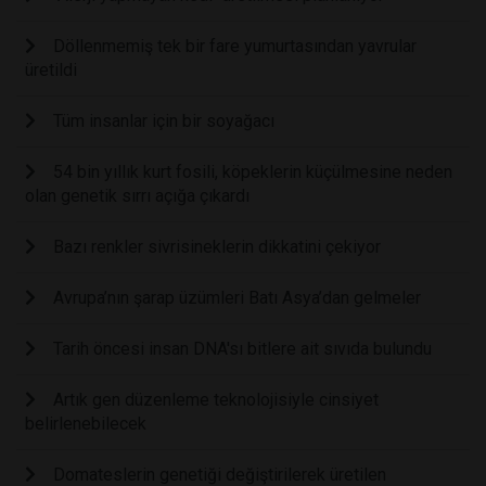
Döllenmemiş tek bir fare yumurtasından yavrular
üretildi
Tüm insanlar için bir soyağacı
54 bin yıllık kurt fosili, köpeklerin küçülmesine neden
olan genetik sırrı açığa çıkardı
Bazı renkler sivrisineklerin dikkatini çekiyor
Avrupa’nın şarap üzümleri Batı Asya’dan gelmeler
Tarih öncesi insan DNA'sı bitlere ait sıvıda bulundu
Artık gen düzenleme teknolojisiyle cinsiyet
belirlenebilecek
Domateslerin genetiği değiştirilerek üretilen