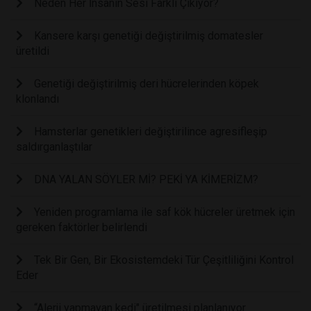
Neden Her İnsanın Sesi Farklı Çıkıyor?
Kansere karşı genetiği değiştirilmiş domatesler
üretildi
Genetiği değiştirilmiş deri hücrelerinden köpek
klonlandı
Hamsterlar genetikleri değiştirilince agresifleşip
saldırganlaştılar
DNA YALAN SÖYLER Mİ? PEKİ YA KİMERİZM?
Yeniden programlama ile saf kök hücreler üretmek için
gereken faktörler belirlendi
Tek Bir Gen, Bir Ekosistemdeki Tür Çeşitliliğini Kontrol
Eder
“Alerji yapmayan kedi" üretilmesi planlanıyor