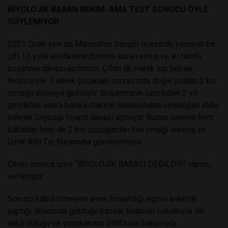
BİYOLOJİK BABAN BENİM: AMA TEST SONUCU ÖYLE
SÖYLEMİYOR
2021 Ocak ayın da Manisa’nın Sarıgöl ilçesinde yaşayan bir
çift 13 yıllık evliliklerini bitirme kararı almış ve iki taraflı
boşanma davası açılmıştır. Çiftin ilk olarak tüp bebek
tedavisiyle 1 erkek çocukları sonrasında doğal yoldan 2 kız
çocuğu dünyaya gelmiştir. Boşanmanın üzerinden 2 yıl
geçtikten sonra baba kızlarının kendisinden olmadığını iddia
ederek Soybağı Tespit davası açmıştır. Bunun üzerine hem
babadan hem de 2 kız çocuğundan kan örneği alınmış ve
İzmir Adli Tıp Kurumuna gönderilmiştir.
Çıkan sonuca göre “BİYOLOJİK BABASI DEĞİLDİR” raporu
verilmiştir.
Sonucu kabul etmeyen anne, boşandığı eşinin askerlik
yaptığı dönemde gördüğü kanser tedavisi sebebiyle ilik
nakli olduğu ve çocuklarının DNA’sının babasıyla