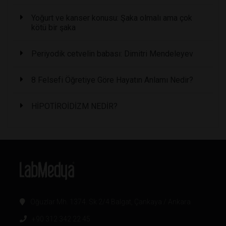
Yoğurt ve kanser konusu: Şaka olmalı ama çok
kötü bir şaka
Periyodik cetvelin babası: Dimitri Mendeleyev
8 Felsefi Öğretiye Göre Hayatın Anlamı Nedir?
HİPOTİROİDİZM NEDİR?
Oğuzlar Mh. 1374. Sk 2/4 Balgat, Çankaya / Ankara
+90 312 342 22 45