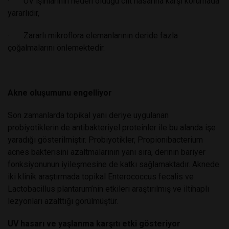
· UV ışınlarının neden olduğu cilt hasarına karşı korumada
yararlıdır,
· Zararlı mikroflora elemanlarının deride fazla
çoğalmalarını önlemektedir.
Akne oluşumunu engelliyor
Son zamanlarda topikal yani deriye uygulanan
probiyotiklerin de antibakteriyel proteinler ile bu alanda işe
yaradığı gösterilmiştir. Probiyotikler, Propionibacterium
acnes bakterisini azaltmalarının yanı sıra, derinin bariyer
fonksiyonunun iyileşmesine de katkı sağlamaktadır. Aknede
iki klinik araştırmada topikal Enterococcus fecalis ve
Lactobacillus plantarum’nin etkileri araştırılmış ve iltihaplı
lezyonları azalttığı görülmüştür.
UV hasarı ve yaşlanma karşıtı etki gösteriyor