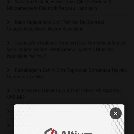
Yazın En Güçlü İçeceği Ortaya Çıktı:Sadece 3
Malzemeyle Elektrolit Deposu Hazırlayın
Karın Yağlarındaki Gizli Tehlike: Bel Çevresi
Genişledikçe Beyin Hacmi Küçülüyor
Japonya'nın Gelecek Nesilleri Okul Yemekhanelerinde
Şekilleniyor: Neden Hazır Gıda ve İşlenmiş Ürünlere
Kesinlikle Yer Yok?
Balkabağının Zehirli Sırrı: Topraktan Soframıza Taşınan
Görünmez Tehlike
GERÇEKTEN DAHA FAZLA PROTEİNE İHİTYACIMIZ
VAR MI?
Yediklerimiz Cildimizi Gerçekten Etkiliyor mu?
×
GIDA GÜVENSİZLİĞİ VE EKONOMİYE ETKİSİ