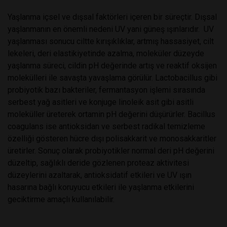
Yaşlanma içsel ve dışsal faktörleri içeren bir süreçtir. Dışsal
yaşlanmanın en önemli nedeni UV yani güneş ışınlarıdır. UV
yaşlanması sonucu ciltte kırışıklıklar, artmış hassasiyet, cilt
lekeleri, deri elastikiyetinde azalma, moleküler düzeyde
yaşlanma süreci, cildin pH değerinde artış ve reaktif oksijen
molekülleri ile savaşta yavaşlama görülür. Lactobacillus gibi
probiyotik bazı bakteriler, fermantasyon işlemi sırasında
serbest yağ asitleri ve konjuge linoleik asit gibi asitli
moleküller üreterek ortamin pH değerini düşürürler. Bacillus
coagulans ise antioksidan ve serbest radikal temizleme
özelliği gösteren hücre dışı polisakkarit ve monosakkaritler
üretirler. Sonuç olarak probiyotikler normal deri pH değerini
düzeltip, sağlıklı deride gözlenen proteaz aktivitesi
düzeylerini azaltarak, antioksidatif etkileri ve UV ışın
hasarına bağlı koruyucu etkileri ile yaşlanma etkilerini
geciktirme amaçlı kullanılabilir.