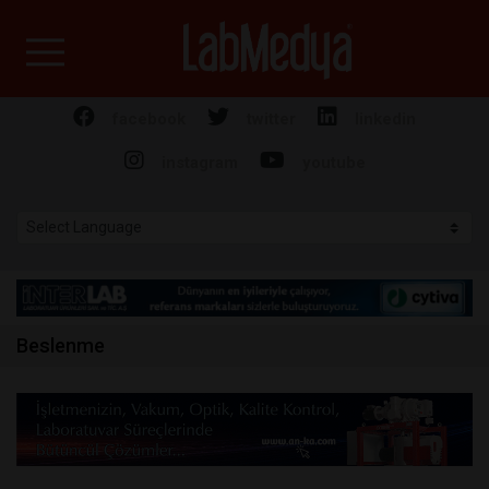
Labmedya - Laboratuv
facebook
twitter
linkedin
instagram
youtube
Beslenme