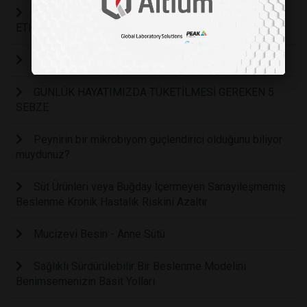
BİR KADEH KIRMIZI ŞARAP SAĞLIĞI NASIL
ETKİLER?
BAĞIRSAK SAĞLIĞINI BU TARİFLERLE GÜÇLENDİR!
GÜNLÜK HAYATIMIZDA TÜKETİLMESİ GEREKEN 5
SEBZE
Peynirin bir mikrobiyom güçlendirici olduğunu biliyor
muydunuz?
Süt Ürünleri veya Buğday İçermeyen Sanayileşmemiş
Beslenme Kronik Hastalık Riskini Azaltır
Mucizevi Besin - Anne Sütü
Sağlıklı Sürdürülebilir Bir Beslenme Modelini
Benimsemenizin Basit Yolları