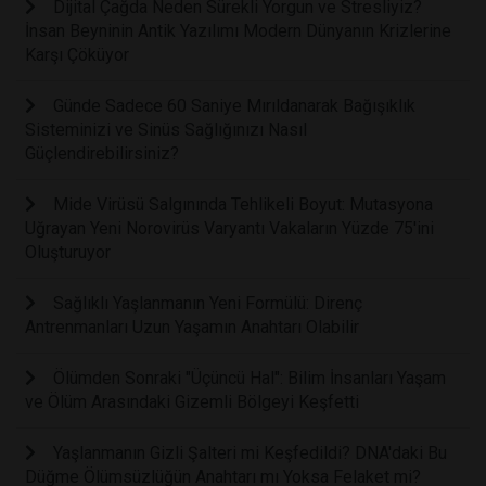
Dijital Çağda Neden Sürekli Yorgun ve Stresliyiz?
İnsan Beyninin Antik Yazılımı Modern Dünyanın Krizlerine
Karşı Çöküyor
Günde Sadece 60 Saniye Mırıldanarak Bağışıklık
Sisteminizi ve Sinüs Sağlığınızı Nasıl
Güçlendirebilirsiniz?
Mide Virüsü Salgınında Tehlikeli Boyut: Mutasyona
Uğrayan Yeni Norovirüs Varyantı Vakaların Yüzde 75'ini
Oluşturuyor
Sağlıklı Yaşlanmanın Yeni Formülü: Direnç
Antrenmanları Uzun Yaşamın Anahtarı Olabilir
Ölümden Sonraki "Üçüncü Hal": Bilim İnsanları Yaşam
ve Ölüm Arasındaki Gizemli Bölgeyi Keşfetti
Yaşlanmanın Gizli Şalteri mi Keşfedildi? DNA'daki Bu
Düğme Ölümsüzlüğün Anahtarı mı Yoksa Felaket mi?