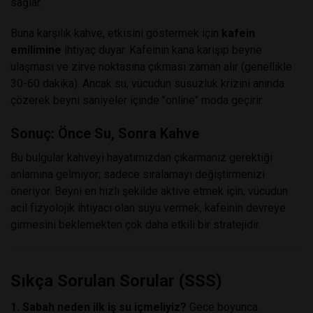
sağlar.
Buna karşılık kahve, etkisini göstermek için
kafein
emilimine
ihtiyaç duyar. Kafeinin kana karışıp beyne
ulaşması ve zirve noktasına çıkması zaman alır (genellikle
30-60 dakika). Ancak su, vücudun susuzluk krizini anında
çözerek beyni saniyeler içinde "online" moda geçirir.
Sonuç: Önce Su, Sonra Kahve
Bu bulgular kahveyi hayatımızdan çıkarmanız gerektiği
anlamına gelmiyor; sadece sıralamayı değiştirmenizi
öneriyor. Beyni en hızlı şekilde aktive etmek için, vücudun
acil fizyolojik ihtiyacı olan suyu vermek, kafeinin devreye
girmesini beklemekten çok daha etkili bir stratejidir.
Sıkça Sorulan Sorular (SSS)
1. Sabah neden ilk iş su içmeliyiz?
Gece boyunca