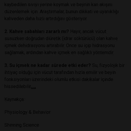
kaybedilen sıvıyı yerine koymak ve beynin kan akışını
düzenlemek için. Araştırmalar, bunun dikkati ve uyanıklığı
kahveden daha hızlı artırdığını gösteriyor.
2. Kahve sabahları zararlı mı?
Hayır, ancak vücut
susuzken doğrudan diüretik (idrar söktürücü) olan kahve
içmek dehidrasyonu artırabilir. Önce su içip hidrasyonu
sağlamak, ardından kahve içmek en sağlıklı yöntemdir.
3. Su içmek ne kadar sürede etki eder?
Su, fizyolojik bir
ihtiyaç olduğu için vücut tarafından hızla emilir ve beyin
fonksiyonları üzerindeki olumlu etkisi dakikalar içinde
hissedilebilir
Kaynakça:
Physiology & Behavior
Shinning Science