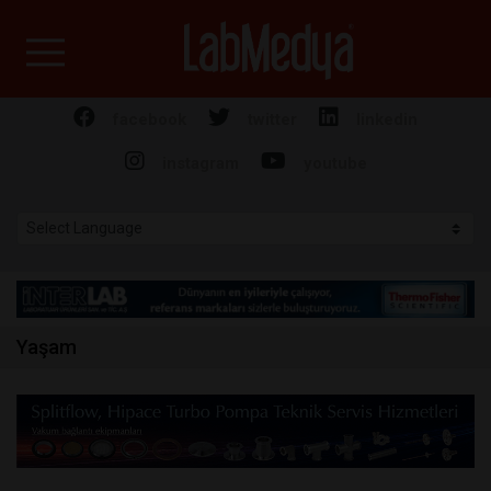
Labmedya - Laboratuv
facebook
twitter
linkedin
instagram
youtube
Yaşam