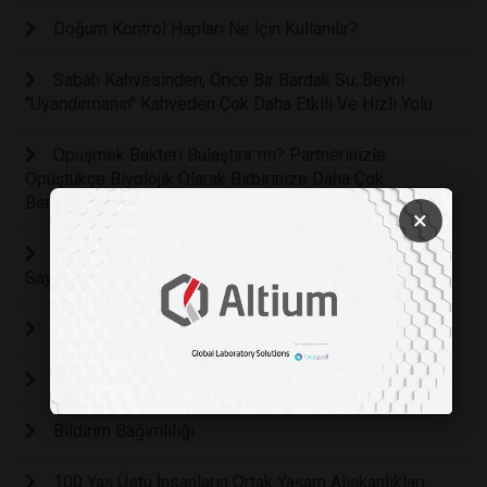
Doğum Kontrol Hapları Ne İçin Kullanılır?
Sabah Kahvesinden, Önce Bir Bardak Su: Beyni
"Uyandırmanın" Kahveden Çok Daha Etkili Ve Hızlı Yolu
Öpüşmek Bakteri Bulaştırır mı? Partnerinizle
Öpüştükçe Biyolojik Olarak Birbirinize Daha Çok
Benzemeye Başlıyorsunuz!
×
Tek Seferde 50 Şınav Çekebiliyor musunuz? İşte Bu
Sayının Fiziksel Durumunuz Hakkında Söyledikleri
ARI SOKMALARINDA NELERE DİKKAT EDİLMELİ?
Sosyal Beyin Hipotezi
Bildirim Bağımlılığı
100 Yaş Üstü İnsanların Ortak Yaşam Alışkanlıkları