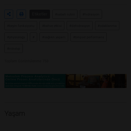
Etiketler
#sabah rutini
#hidrasyon
#beyin fonksiyonu
#kahve etkisi
#dehidrasyon
#odaklanma
#physiology
#
#sağlıklı yaşam
#bilişsel performans
#nöroloji
Toplam Görüntülenme 753
Yaşam