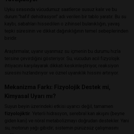
Uyku sırasında vücudumuz saatlerce susuz kalır ve bu
durum "hafif dehidrasyon" adı verilen bir tablo yaratır. Bu su
kaybı, sabahları hissedilen o zihinsel bulanıklığın, yavaş
tepki süresinin ve dikkat dağınıklığının temel sebeplerinden
biridir.
Araştırmalar, uyanır uyanmaz su içmenin bu durumu hızla
tersine çevirdiğini gösteriyor. Su, vücudun acil fizyolojik
ihtiyacını karşılayarak dikkati keskinleştiriyor, reaksiyon
süresini hızlandırıyor ve öznel uyanıklık hissini artırıyor.
Mekanizma Farkı: Fizyolojik Destek mi,
Kimyasal Uyarı mı?
Suyun beyin üzerindeki etkisi uyarıcı değil, tamamen
fizyolojiktir
. Yeterli hidrasyon, serebral kan akışını (beyne
giden kanı) ve nöral metabolizmayı doğrudan destekler. Yani
su, motorun yağı gibidir; sistemin pürüzsüz çalışmasını