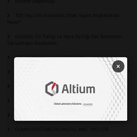
Bildirim Bağımlılığı
100 Yaş Üstü İnsanların Ortak Yaşam Alışkanlıkları
Neler?
Gürültülü Yol Trafiği ve Hava Kirliliği Kan Basıncının
Yükselttiğini Keşfedildi
Tatlı Su Kaynaklarımız Tehlikede
×
ARTIK YIL: ŞUBAT AYI NEDEN 4 SENEDE BİR 29 GÜN?
Uzaktan Çalışma ve Geleceğin İş Modelleri
Sosyal Bağlantılar ve Sağlık İlişkisi
İnsanları Hayvanlardan Ayıran Özellikler
CUMHURİYETİMİZİN UNUTULMAZ 100'LERİ