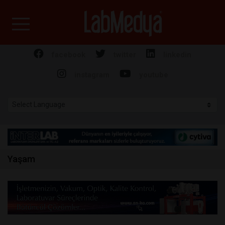
Labmedya - Laboratuv
facebook
twitter
linkedin
instagram
youtube
Yaşam