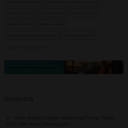
#sağlıklı atıştırmalıklar
#humboldt üniversitesi araştırması
#hikâye anlatımı
#çocuk psikolojisi
#sebze tüketimi
#ebeveyn rehberi
#eğitim ve sağlık
#çocuklarda beslenme alışkanlığı
#bilimsel araştırma
Toplam Görüntülenme 576
Araştırma
Stresi Anında Sıfırlayan Kadim Yoga Duruşu: Saban
Pozu Zihni Nasıl Sakinleştiriyor?