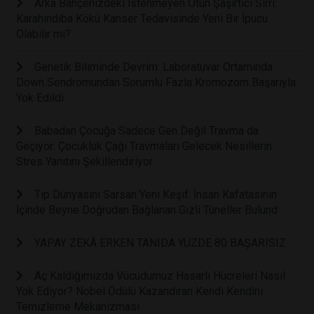
Arka Bahçenizdeki İstenmeyen Otun Şaşırtıcı Sırrı:
Karahindiba Kökü Kanser Tedavisinde Yeni Bir İpucu
Olabilir mi?
Genetik Biliminde Devrim: Laboratuvar Ortamında
Down Sendromundan Sorumlu Fazla Kromozom Başarıyla
Yok Edildi
Babadan Çocuğa Sadece Gen Değil Travma da
Geçiyor: Çocukluk Çağı Travmaları Gelecek Nesillerin
Stres Yanıtını Şekillendiriyor
Tıp Dünyasını Sarsan Yeni Keşif: İnsan Kafatasının
İçinde Beyne Doğrudan Bağlanan Gizli Tüneller Bulund
YAPAY ZEKÂ ERKEN TANIDA YÜZDE 80 BAŞARISIZ
Aç Kaldığımızda Vücudumuz Hasarlı Hücreleri Nasıl
Yok Ediyor? Nobel Ödülü Kazandıran Kendi Kendini
Temizleme Mekanizması