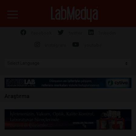
Labmedya - Laboratuv
facebook
twitter
linkedin
instagram
youtube
Araştırma