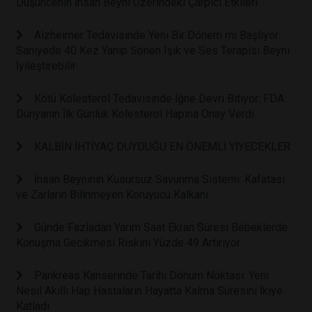
Düşüncenin İnsan Beyni Üzerindeki Çarpıcı Etkileri
Alzheimer Tedavisinde Yeni Bir Dönem mi Başlıyor:
Saniyede 40 Kez Yanıp Sönen Işık ve Ses Terapisi Beyni
İyileştirebilir
Kötü Kolesterol Tedavisinde İğne Devri Bitiyor: FDA
Dünyanın İlk Günlük Kolesterol Hapına Onay Verdi
KALBİN İHTİYAÇ DUYDUĞU EN ÖNEMLİ YİYECEKLER
İnsan Beyninin Kusursuz Savunma Sistemi: Kafatası
ve Zarların Bilinmeyen Koruyucu Kalkanı
Günde Fazladan Yarım Saat Ekran Süresi Bebeklerde
Konuşma Gecikmesi Riskini Yüzde 49 Artırıyor
Pankreas Kanserinde Tarihi Dönüm Noktası: Yeni
Nesil Akıllı Hap Hastaların Hayatta Kalma Süresini İkiye
Katladı