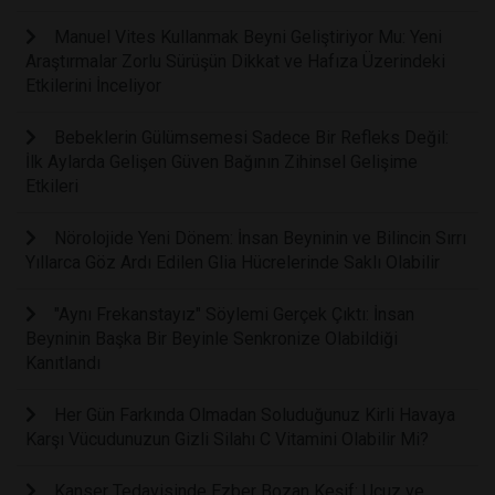
Manuel Vites Kullanmak Beyni Geliştiriyor Mu: Yeni
Araştırmalar Zorlu Sürüşün Dikkat ve Hafıza Üzerindeki
Etkilerini İnceliyor
Bebeklerin Gülümsemesi Sadece Bir Refleks Değil:
İlk Aylarda Gelişen Güven Bağının Zihinsel Gelişime
Etkileri
Nörolojide Yeni Dönem: İnsan Beyninin ve Bilincin Sırrı
Yıllarca Göz Ardı Edilen Glia Hücrelerinde Saklı Olabilir
"Aynı Frekanstayız" Söylemi Gerçek Çıktı: İnsan
Beyninin Başka Bir Beyinle Senkronize Olabildiği
Kanıtlandı
Her Gün Farkında Olmadan Soluduğunuz Kirli Havaya
Karşı Vücudunuzun Gizli Silahı C Vitamini Olabilir Mi?
Kanser Tedavisinde Ezber Bozan Keşif: Ucuz ve