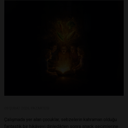
09 ŞUBAT 2026, PAZARTESI
Çalışmada yer alan çocuklar, sebzelerin kahraman olduğu
fantastik bir hikâyeyi dinledikten sonra snack seçimlerine