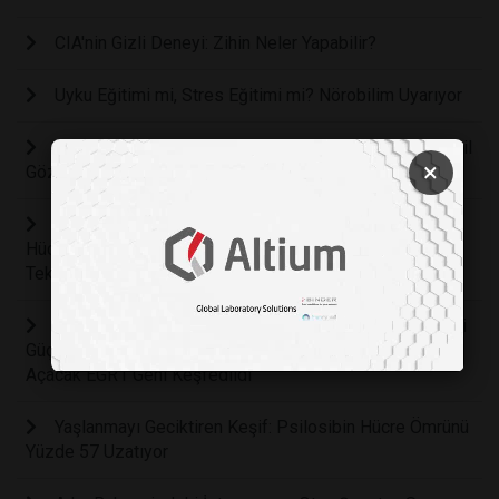
CIA'nin Gizli Deneyi: Zihin Neler Yapabilir?
Uyku Eğitimi mi, Stres Eğitimi mi? Nörobilim Uyarıyor
Dünya Nüfusunun Sadece Yüzde 2'sinde Bulunan Yeşil
×
Gözlerin Bilimsel Sırrı Çözüldü
Kanser Tedavisinde Ezber Bozan Keşif: Tümör
Hücrelerini Yok Etmeden Sağlıklı Hücrelere Dönüştüren
Teknoloji Geliştirildi
Vücudun Kendi Kendine Saldırmasını Engelleyen Gizli
Güç: Otoimmün Hastalıkların Tedavisinde Yeni Bir Çığır
Açacak EGR1 Geni Keşfedildi
Yaşlanmayı Geciktiren Keşif: Psilosibin Hücre Ömrünü
Yüzde 57 Uzatıyor