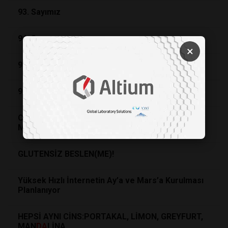
93. Sayımız
94. Sayımız
×
95. Sayımız
96. Sayımız
Colorado'
da
Füzyon Enerjisi İçin Dev İşbirliği: 150
Milyon Dolarlık Destek
GLUTENSİZ BESLEN(ME)!
Yüksek Hızlı İnternetin Ay’a ve Mars’a Kurulması
Planlanıyor
HEPSİ AYNI CİNS:PORTAKAL, LİMON, GREYFURT,
MAN
DA
LİNA