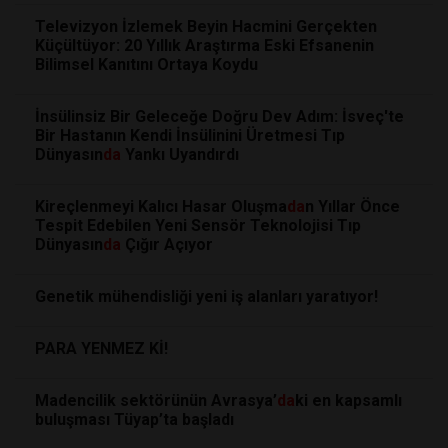
Televizyon İzlemek Beyin Hacmini Gerçekten
Küçültüyor: 20 Yıllık Araştırma Eski Efsanenin
Bilimsel Kanıtını Ortaya Koydu
İnsülinsiz Bir Geleceğe Doğru Dev Adım: İsveç'te
Bir Hastanın Kendi İnsülinini Üretmesi Tıp
Dünyasın
da
Yankı Uyandırdı
Kireçlenmeyi Kalıcı Hasar Oluşma
da
n Yıllar Önce
Tespit Edebilen Yeni Sensör Teknolojisi Tıp
Dünyasın
da
Çığır Açıyor
Genetik mühendisliği yeni iş alanları yaratıyor!
PARA YENMEZ Kİ!
Madencilik sektörünün Avrasya’
da
ki en kapsamlı
buluşması Tüyap’ta başladı