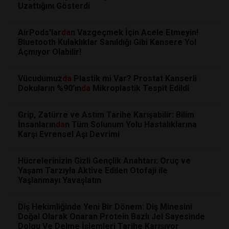
Uzattığını Gösterdi
AirPods'lar
da
n Vazgeçmek İçin Acele Etmeyin!
Bluetooth Kulaklıklar Sanıldığı Gibi Kansere Yol
Açmıyor Olabilir!
Vücudumuz
da
Plastik mi Var? Prostat Kanserli
Dokuların %90’ın
da
Mikroplastik Tespit Edildi
Grip, Zatürre ve Astım Tarihe Karışabilir: Bilim
İnsanların
da
n Tüm Solunum Yolu Hastalıklarına
Karşı Evrensel Aşı Devrimi
Hücrelerinizin Gizli Gençlik Anahtarı: Oruç ve
Yaşam Tarzıyla Aktive Edilen Otofaji ile
Yaşlanmayı Yavaşlatın
Diş Hekimliğinde Yeni Bir Dönem: Diş Minesini
Doğal Olarak Onaran Protein Bazlı Jel Sayesinde
Dolgu Ve Delme İşlemleri Tarihe Karışıyor