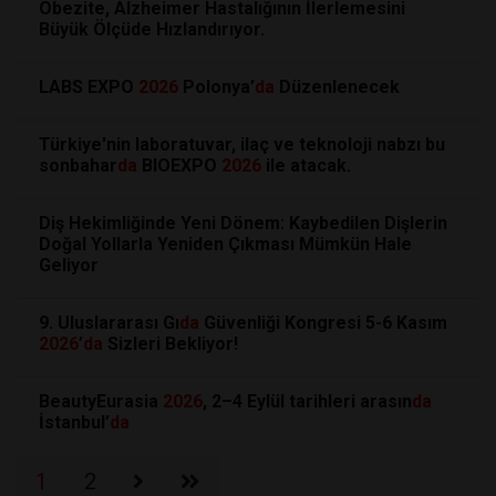
Obezite, Alzheimer Hastalığının İlerlemesini
Büyük Ölçüde Hızlandırıyor.
LABS EXPO
2026
Polonya’
da
Düzenlenecek
Türkiye'nin laboratuvar, ilaç ve teknoloji nabzı bu
sonbahar
da
BIOEXPO
2026
ile atacak.
Diş Hekimliğinde Yeni Dönem: Kaybedilen Dişlerin
Doğal Yollarla Yeniden Çıkması Mümkün Hale
Geliyor
9. Uluslararası Gı
da
Güvenliği Kongresi 5-6 Kasım
2026
’
da
Sizleri Bekliyor!
BeautyEurasia
2026
, 2–4 Eylül tarihleri arasın
da
İstanbul’
da
1
2