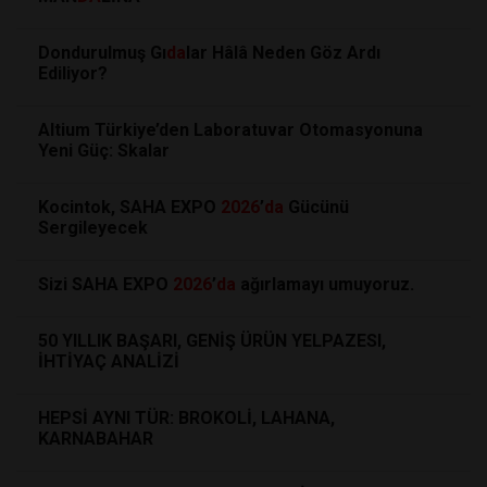
Dondurulmuş Gı
da
lar Hâlâ Neden Göz Ardı
Ediliyor?
Altium Türkiye’den Laboratuvar Otomasyonuna
Yeni Güç: Skalar
Kocintok, SAHA EXPO
2026
’
da
Gücünü
Sergileyecek
Sizi SAHA EXPO
2026
’
da
ağırlamayı umuyoruz.
50 YILLIK BAŞARI, GENİŞ ÜRÜN YELPAZESI,
İHTİYAÇ ANALİZİ
HEPSİ AYNI TÜR: BROKOLİ, LAHANA,
KARNABAHAR