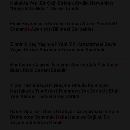
Hukukta Yeni Bir Çağ: Birleşik Krallık Hayvanları
"Duyarlı Varlıklar" Olarak Tanıdı
Evcil Hayvanlarla Kurulan Temas Stresi Yüzde 30
Oranın
da
Azaltıyor: Bilimsel Gerçekler
Zihniniz Kaç Yaşın
da
? Yeni MRI Araştırması Beyin
Yaşını Geriye Sarmanın Formülünü Kanıtladı
Hantavirüs Alarmı: İyileşme Sonrası Altı Yıla Ka
da
r
Bulaş Riski Devam Edebilir
Tıpta Tarihi Başarı: İyileşme Umudu Kalmayan
Hastalar
da
Tümörleri Tamamen Yok Eden Üç Etkili
Yeni Kanser Te
da
visi Geliştirildi
Raket Sporları Ömrü Uzatıyor: Araştırmalara Göre
Badminton Oynamak
Da
ha Uzun ve Sağlıklı Bir
Yaşamın Anahtarı Olabilir