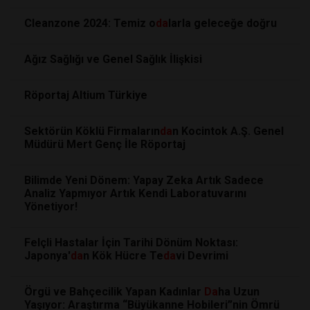
Cleanzone 2024: Temiz o
da
larla geleceğe doğru
Ağız Sağlığı ve Genel Sağlık İlişkisi
Röportaj Altium Türkiye
Sektörün Köklü Firmaların
da
n Kocintok A.Ş. Genel
Müdürü Mert Genç İle Röportaj
Bilimde Yeni Dönem: Yapay Zeka Artık Sadece
Analiz Yapmıyor Artık Kendi Laboratuvarını
Yönetiyor!
Felçli Hastalar İçin Tarihi Dönüm Noktası:
Japonya'
da
n Kök Hücre Te
da
vi Devrimi
Örgü ve Bahçecilik Yapan Kadınlar
Da
ha Uzun
Yaşıyor: Araştırma “Büyükanne Hobileri”nin Ömrü