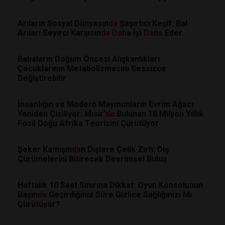
Arıların Sosyal Dünyasın
da
Şaşırtıcı Keşif: Bal
Arıları Seyirci Karşısın
da
Da
ha İyi
Da
ns Eder.
Babaların Doğum Öncesi Alışkanlıkları
Çocuklarının Metabolizmasını Sessizce
Değiştirebilir
İnsanlığın ve Modern Maymunların Evrim Ağacı
Yeniden Çiziliyor: Mısır'
da
Bulunan 18 Milyon Yıllık
Fosil Doğu Afrika Teorisini Çürütüyor
Şeker Kamışın
da
n Dişlere Çelik Zırh: Diş
Çürümelerini Bitirecek Devrimsel Buluş
Haftalık 10 Saat Sınırına Dikkat: Oyun Konsolunun
Başın
da
Geçirdiğiniz Süre Gizlice Sağlığınızı Mı
Çürütüyor?