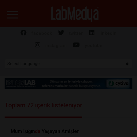
Labmedya - Laboratuv
facebook
twitter
linkedin
instagram
youtube
Toplam 72 içerik listeleniyor
Mum Işığın
da
Yaşayan Amişler