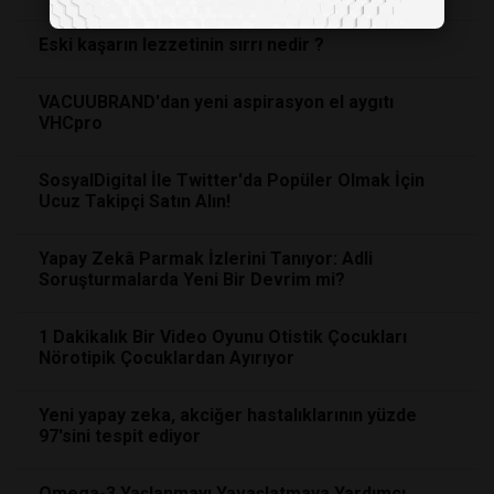
Eski kaşarın lezzetinin sırrı nedir ?
VACUUBRAND'dan yeni aspirasyon el aygıtı
VHCpro
SosyalDigital İle Twitter'da Popüler Olmak İçin
Ucuz Takipçi Satın Alın!
Yapay Zekâ Parmak İzlerini Tanıyor: Adli
Soruşturmalarda Yeni Bir Devrim mi?
1 Dakikalık Bir Video Oyunu Otistik Çocukları
Nörotipik Çocuklardan Ayırıyor
Yeni yapay zeka, akciğer hastalıklarının yüzde
97'sini tespit ediyor
Omega-3 Yaşlanmayı Yavaşlatmaya Yardımcı