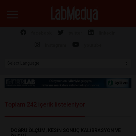
Labmedya - Laboratuv
facebook
twitter
linkedin
instagram
youtube
Toplam 242 içerik listeleniyor
DOĞRU ÖLÇÜM, KESİN SONUÇ KALİBRASYON VE