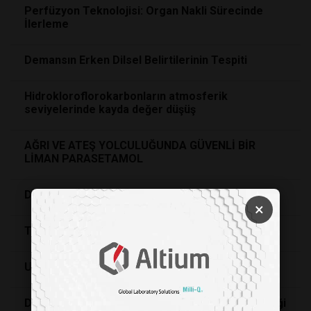
Perfüzyon Teknolojisi: Organ Nakli Sürecinde
İlerleme
Demansın Erken Dilsel Belirtilerinin Tespiti
Hidrokloroflorokarbonların atmosferik
seviyelerinde kayda değer düşüş
AĞRI VE ATEŞ YOLCULUĞUNDA GÜVENLİ BİR
LİMAN PARASETAMOL
Derimiz Koruyucu Bir Kalkan mı?
×
Takviye Diyet Gıdaları İyi mi Kötü mü?
Uzayda Kanama Kontrolü
Dijital Dünyada Mahremiyet ve Suçluların Geleceği