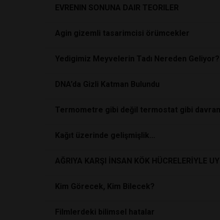
EVRENIN SONUNA DAIR TEORILER
Agin gizemli tasarimcisi örümcekler
Yedigimiz Meyvelerin Tadı Nereden Geliyor?
DNA’da Gizli Katman Bulundu
Termometre gibi değil termostat gibi davra
Kağıt üzerinde gelişmişlik...
AĞRIYA KARŞI İNSAN KÖK HÜCRELERİYLE U
Kim Görecek, Kim Bilecek?
Filmlerdeki bilimsel hatalar