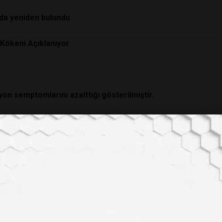
’da yeniden bulundu
 Kökeni Açıklanıyor
on semptomlarını azalttığı gösterilmiştir.
i Görmedi, Çin'de Rekor Kırdı
üyerek Gezegenimizi Nasıl Kurtarabilir?
 Analizle Doğrulandı