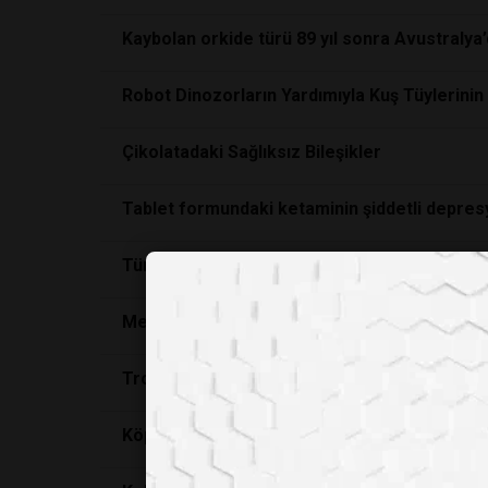
Kaybolan orkide türü 89 yıl sonra Avustralya
Robot Dinozorların Yardımıyla Kuş Tüylerinin
Çikolatadaki Sağlıksız Bileşikler
Tablet formundaki ketaminin şiddetli depresy
Türk Yapımı Oyun Popüler Oldu Türkiye'de İlg
Mercan resifleri yok olma eşiğinde!
Tropikal Ormanlar, Doğal Olarak Yeniden Büy
Köpek Sanılan Fosillerin Kurt Olduğu Genetik