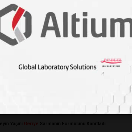
yor
itti Beynimizin Bize Oynadığı Zaman Oyunu Çözüldü
daki Hücreler 20 Yaşına Sıfırlandı
 Bilim Neden Tersine Hareket Etmenizi Öneriyor?
eyin Yaşını
Geriye
Sarmanın Formülünü Kanıtladı