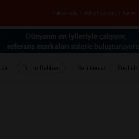
ar ve Sağlık Gazetes
Hakkımızda
|
Advertisement
|
Künye
tör
Firma Rehberi
Seri İlanlar
English 