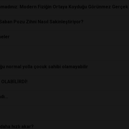
unmadınız: Modern Fiziğin Ortaya Koyduğu Görünmez Gerçek
Saban Pozu Zihni Nasıl Sakinleştiriyor?
meler
uğu normal yolla çocuk sahibi olamayabilir
OLABİLİRDİ!
ı...
daha hızlı akar?