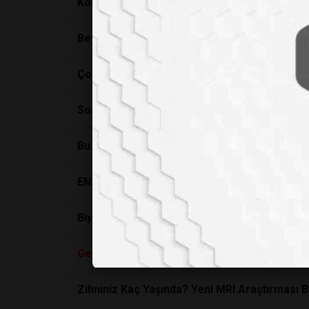
Koku Beyni Yanıltıyor, Tat Olarak Algılanabili
Beyin Kendini Ne Kadar Sıklıkla Yeniler?
Çocukluğunuzdaki O Sonsuz Yazlar Nereye G
Sonsuz Yaşama Az Kaldı
Buzdakİ Kol / Buzullarda Düşen Uçak
EMZİREN ANNE NASIL BESLENMELİ?
Biyolojik Saati Geri Döndüren Keşif: 50 Yaşın
Geriye
Doğru Yürümenin Şaşırtıcı Faydaları:
Zihniniz Kaç Yaşında? Yeni MRI Araştırması B