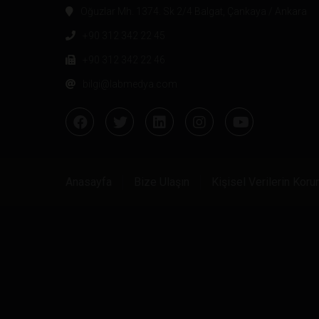
Oğuzlar Mh. 1374. Sk 2/4 Balgat, Çankaya / Ankara
+90 312 342 22 45
+90 312 342 22 46
bilgi@labmedya.com
Anasayfa
Bize Ulaşın
Kişisel Verilerin Kor