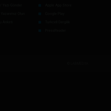
/ Yazı Gönder
Apple App Store
 Yazarımız Olun
Google Play
u Anketi
Turkcell Dergilik
PressReader
©
LABMEDYA