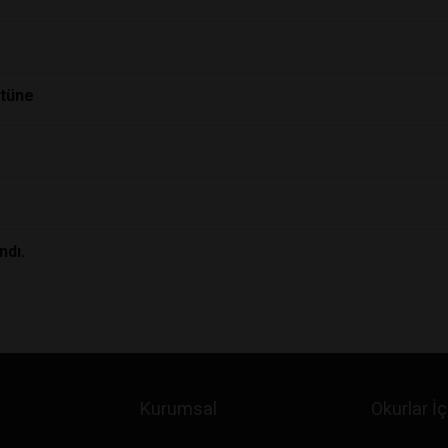
stüne
ndı.
Kurumsal
Okurlar İç