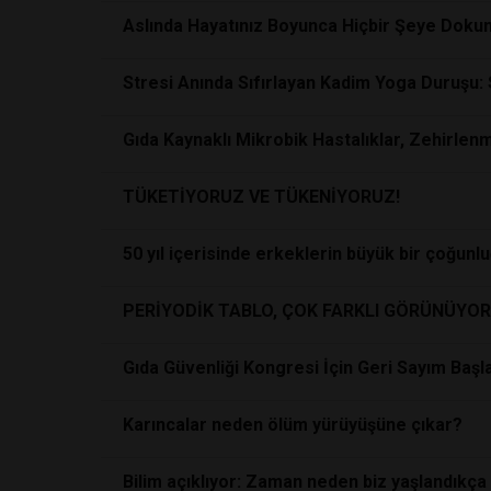
Aslında Hayatınız Boyunca Hiçbir Şeye Dok
Stresi Anında Sıfırlayan Kadim Yoga Duruşu: 
Gıda Kaynaklı Mikrobik Hastalıklar, Zehirlen
TÜKETİYORUZ VE TÜKENİYORUZ!
50 yıl içerisinde erkeklerin büyük bir çoğunl
PERİYODİK TABLO, ÇOK FARKLI GÖRÜNÜYOR 
Gıda Güvenliği Kongresi İçin Geri Sayım Başlad
Karıncalar neden ölüm yürüyüşüne çıkar?
Bilim açıklıyor: Zaman neden biz yaşlandıkça 