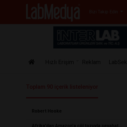
Labmedya - Laboratuv
Bizi Takip Edin
Hızlı Erişim
Reklam
LabSek
Toplam 90 içerik listeleniyor
Robert Hooke
Afrika'dan Amazon'a çöl tozuyla seyahat...